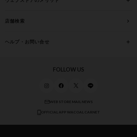
ウェブストアのメリット
パジャマ・ルームウェア
ＹＯＪＯＹ
Eカップ
アンダー85
5,000円 ～ 7,000円
アウターウェア
ワコール
便利なサービス
Fカップ
アンダー90
7,000円 ～ 10,000円
店舗検索
スイムウェア
ワコール／パルファージュ
お得なメールニュース
Gカップ
アンダー95
10,000円 ～ 15,000円
パンプス・シューズ
ワコール／ラゼ
Hカップ
アンダー100
15,000円 ～ 20,000円
ヘルプ・お問い合せ
マタニティ
ワコールサイズオーダー／My Size Collection
Iカップ
アンダー105
20,000円 ～
キッズ・ジュニア
ワコール_ウェブ限定
初めての方へ
Jカップ
アンダー110
スポーツアイテム
ワコール_リラックス＆スリープ
ご利用ガイド
FOLLOW US
ビューティー・コスメ
ワコール_マタニティ
商品に関するご要望
メンズインナーウェア
ワコール／ラブボディ
よくある質問
すべてのアイテムを見る
ブロス バイ ワコールメン
特定商取引法に基づく表記
WEB STORE MAIL NEWS
CW-X
OFFICIAL APP WACOAL CARNET
すべてのブランドを見る