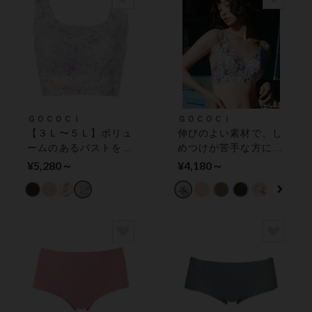
ＧＯＣＯＣｉ
ＧＯＣＯＣｉ
【３Ｌ〜５Ｌ】ボリュ
伸びのよい素材で、し
ームのあるバストをサ
めつけが苦手な方に
ポート！ズレにくく安
も！深めＶライン＆バ
¥5,280～
¥4,180～
定感のあるつけごこち
ックスタイル ハーフ
ハーフトップ
トップ