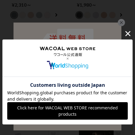
チ） ショーツ
ｉ（ゴコチ） ショー
¥2,310～
¥1,980～
ツ
ＧＯＣＯＣｉ
ＧＯＣＯＣｉ
綿混率約８０％ やさ
伸びがよく締めつけ感
しい肌ざわり ＧＯＣ
が少ない ＧＯＣＯＣ
ＯＣｉ（ゴコチ） ブ
ｉ（ゴコチ） Ｔバッ
¥3,960
¥1,430
ラトップ
クショーツ