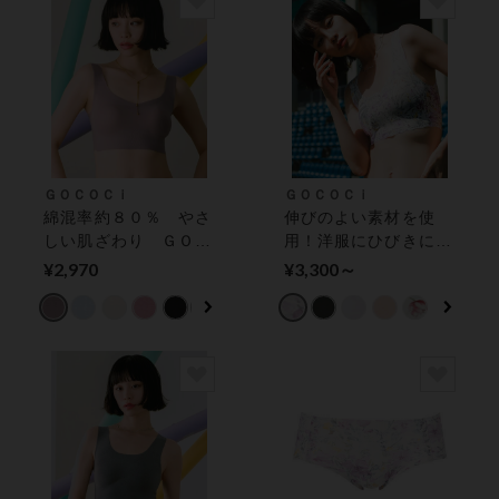
ＧＯＣＯＣｉ
ＧＯＣＯＣｉ
綿混率約８０％ やさ
伸びのよい素材を使
しい肌ざわり ＧＯＣ
用！洋服にひびきにく
ＯＣｉ（ゴコチ） ハ
く、すっきりシルエッ
¥2,970
¥3,300～
ーフトップブラ
トに！ ハーフトップ