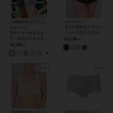
ＧＯＣＯＣｉ
猛暑対策応援キャンペーン
【３年連続サニタリー
ＧＯＣＯＣｉ
ショーツ売上１位※】
汗のベタつきおさえ
特殊構造でズレにくい
て、肌ざわりさらさら
¥2,530～
サニタリーショーツ
【涼感】 ハーフトッ
¥4,180～
プ
猛暑対策応援キャンペーン
猛暑対策応援キャンペーン