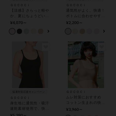
ＧＯＣＯＣｉ
ＧＯＣＯＣｉ
【涼感】さらっと軽や
通気性がよく、快適！
か、夏にちょうどいい
ボトムに合わせやすい
１枚 ハーフトップ
シンプルデザイン【涼
¥4,070～
¥2,200～
感】 ショーツ
ＧＯＣＯＣｉ
猛暑対策応援キャンペーン
ムレ対策におすすめ
ＧＯＣＯＣｉ
コットン生まれの快適
身生地に通気性・吸汗
繊維 ＧＯＣＯＣｉ
速乾素材使用で、快適
¥3,960～
（ゴコチ） ハーフト
な肌ざわり【涼感】
¥5,280～