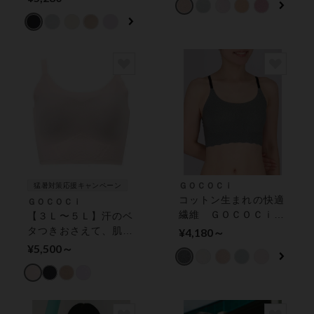
ップ
カップ付きインナー
ＧＯＣＯＣｉ
猛暑対策応援キャンペーン
コットン生まれの快適
ＧＯＣＯＣｉ
繊維 ＧＯＣＯＣｉ
【３Ｌ〜５Ｌ】汗のベ
（ゴコチ） ハーフト
タつきおさえて、肌ざ
¥4,180～
ップ
わりさらさら【涼感】
¥5,500～
ハーフトップ