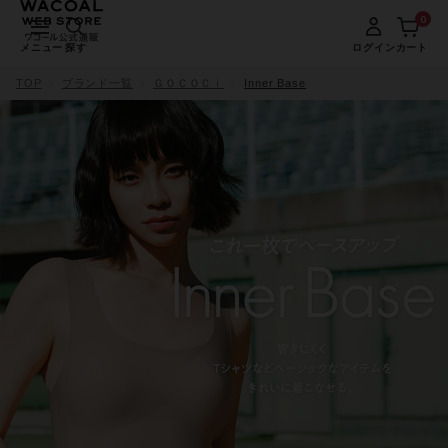
0
メニュー
探す
ログイン
カート
TOP
ブランド一覧
ＧＯＣＯＣｉ
Inner Base