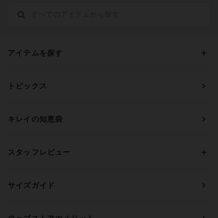
アイテムを探す
カテゴリーから探す
トピックス
ブラジャー
ブランドから探す
ショーツ
ＯＵＲ ＷＡＣＯＡＬ
カップサイズから探す
キレイの知恵袋
ブラジャー&ショーツセット
アンフィ
AAAカップ
アンダーサイズから探す
ブラトップ・カップ付きインナー
ウイング
AAカップ
アンダー60
価格から探す
スタッフレビュー
ガードル・コントロールボトム
ウイング／レシアージュ
Aカップ
アンダー65
ランキングから探す
～1,000円
ランジェリー
ウンナナクール
人気レビュー
Bカップ
アンダー70
セールから探す
1,000円 ～ 2,000円
サイズガイド
肌着・ニットインナー
サルート
人気スタッフ
Cカップ
アンダー75
2,000円 ～ 3,000円
ソックス・レッグウェア
Yue
すべてのレビューを見る
Dカップ
アンダー80
3,000円 ～ 5,000円