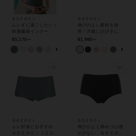
ＧＯＣＯＣｉ
ＧＯＣＯＣｉ
ムレずに過ごしたい！
伸びのよい素材を使
快適繊維インナー Ｇ
用！洋服にひびきにく
ＯＣＯＣｉ（ゴコチ）
く、着こなしすっきり
¥5,170～
¥1,980～
カップ付きインナー
ショーツ
ＧＯＣＯＣｉ
ＧＯＣＯＣｉ
ムレ対策におすすめ
伸びがよく締めつけ感
ＧＯＣＯＣｉ（ゴコ
が少ない ＧＯＣＯＣ