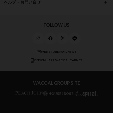
15,000円 ～ 20,000円
ヘルプ・お問い合せ
マタニティ
ワコールサイズオーダー／My Size Collection
Iカップ
アンダー105
20,000円 ～
キッズ・ジュニア
ワコール_ウェブ限定
初めての方へ
Jカップ
アンダー110
スポーツアイテム
ワコール_リラックス＆スリープ
ご利用ガイド
FOLLOW US
ビューティー・コスメ
ワコール_マタニティ
商品に関するご要望
メンズインナーウェア
ワコール／ラブボディ
よくある質問
すべてのアイテムを見る
ブロス バイ ワコールメン
特定商取引法に基づく表記
WEB STORE MAIL NEWS
CW-X
OFFICIAL APP WACOAL CARNET
すべてのブランドを見る
WACOAL GROUP SITE