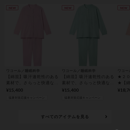
NEW
NEW
NEW
ワコール／睡眠科学
ワコール／睡眠科学
ワコー
【綿混】吸汗速乾性のある
【綿混】吸汗速乾性のある
★２
素材で、さらっと快適な着
素材で、さらっと快適な着
★【
ごこち レディスパジャ
ごこち レディスパジャ
く眠
¥15,400
¥15,400
¥18,
マ 上下セット
マ 上下セット
かで
猛暑対策応援キャンペーン
猛暑対策応援キャンペーン
パジ
すべてのアイテムを見る