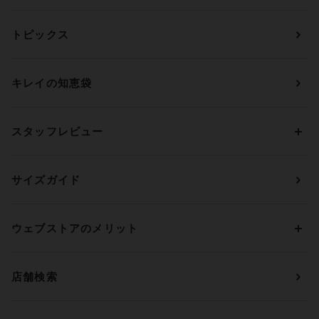
カテゴリーから探す
トピックス
ブラジャー
ブランドから探す
ショーツ
ＯＵＲ ＷＡＣＯＡＬ
カップサイズから探す
キレイの知恵袋
ブラジャー&ショーツセット
アンフィ
AAAカップ
アンダーサイズから探す
ブラトップ・カップ付きインナー
ウイング
AAカップ
アンダー60
価格から探す
スタッフレビュー
ガードル・コントロールボトム
ウイング／レシアージュ
Aカップ
アンダー65
ランキングから探す
～1,000円
ランジェリー
ウンナナクール
人気レビュー
Bカップ
アンダー70
セールから探す
1,000円 ～ 2,000円
サイズガイド
肌着・ニットインナー
サルート
人気スタッフ
Cカップ
アンダー75
2,000円 ～ 3,000円
ソックス・レッグウェア
Yue
すべてのレビューを見る
Dカップ
アンダー80
3,000円 ～ 5,000円
ウェブストアのメリット
パジャマ・ルームウェア
ＹＯＪＯＹ
Eカップ
アンダー85
5,000円 ～ 7,000円
アウターウェア
ワコール
便利なサービス
Fカップ
アンダー90
7,000円 ～ 10,000円
店舗検索
スイムウェア
ワコール／パルファージュ
お得なメールニュース
Gカップ
アンダー95
10,000円 ～ 15,000円
パンプス・シューズ
ワコール／ラゼ
Hカップ
アンダー100