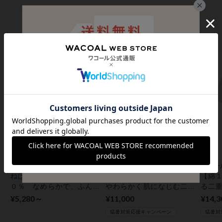
人気ランキング
1
2
3
ワコール／睡眠科学
ワコール／睡眠科学
ワコー
ねはだ着『天綿』１０
【オーガニックコットン】
【綿
０％ なめらかで、ふんわ
やわらかく肌になじむ二重
る二重
りやわらかく上質な風合
ガーゼ パジャマ
¥5,280～
¥11,000
¥14,
い 寝るとき用 ノンワイ
猛暑対策応援キャンペーン
猛暑対
ヤーブラ