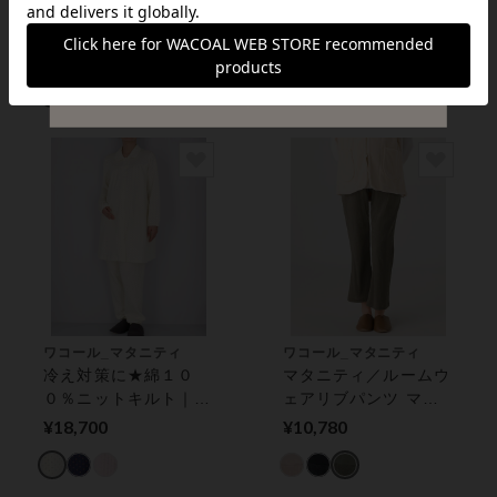
肌ざわりがよく伸びの
入院準備にも／とろみ
よい素材で、妊娠初期
のあるやわらかいレー
から産後まで着用可能
ヨンベア天竺素材★ワ
¥7,150
¥28,600
／マタニティレギンス
コールプレミアムグル
（細身タイプ） マタ
ープ★ マタニティパ
ニティルームウェア
ジャマ 上下セット
ワコール_マタニティ
ワコール_マタニティ
冷え対策に★綿１０
マタニティ／ルームウ
０％ニットキルト｜産
ェアリブパンツ マタ
前も産後も快適に マ
ニティウェア
¥18,700
¥10,780
タニティパジャマ