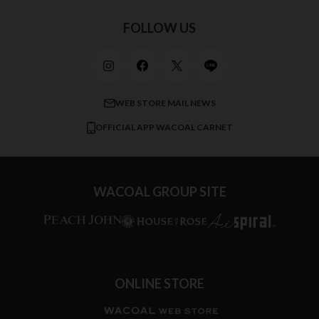
Jカップ
アンダー110
スポーツアイテム
ワコール_リラックス＆スリープ
ご利用ガイド
FOLLOW US
ビューティー・コスメ
ワコール_マタニティ
商品に関するご要望
メンズインナーウェア
ワコール／ラブボディ
よくある質問
すべてのアイテムを見る
ブロス バイ ワコールメン
特定商取引法に基づく表記
WEB STORE MAIL NEWS
CW-X
OFFICIAL APP WACOAL CARNET
すべてのブランドを見る
WACOAL GROUP SITE
ONLINE STORE