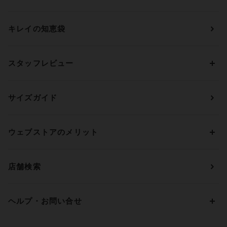
ブランドから探す
ショーツ
ＯＵＲ ＷＡＣＯＡＬ
カップサイズから探す
キレイの知恵袋
ブラジャー&ショーツセット
アンフィ
AAAカップ
アンダーサイズから探す
ブラトップ・カップ付きインナー
ウイング
AAカップ
アンダー60
価格から探す
スタッフレビュー
ガードル・コントロールボトム
ウイング／レシアージュ
Aカップ
アンダー65
ランキングから探す
～1,000円
ランジェリー
ウンナナクール
人気レビュー
Bカップ
アンダー70
セールから探す
1,000円 ～ 2,000円
サイズガイド
肌着・ニットインナー
サルート
人気スタッフ
Cカップ
アンダー75
2,000円 ～ 3,000円
ソックス・レッグウェア
Yue
すべてのレビューを見る
Dカップ
アンダー80
3,000円 ～ 5,000円
ウェブストアのメリット
パジャマ・ルームウェア
ＹＯＪＯＹ
Eカップ
アンダー85
5,000円 ～ 7,000円
アウターウェア
ワコール
便利なサービス
Fカップ
アンダー90
7,000円 ～ 10,000円
店舗検索
スイムウェア
ワコール／パルファージュ
お得なメールニュース
Gカップ
アンダー95
10,000円 ～ 15,000円
パンプス・シューズ
ワコール／ラゼ
Hカップ
アンダー100
15,000円 ～ 20,000円
ヘルプ・お問い合せ
マタニティ
ワコールサイズオーダー／My Size Collection
Iカップ
アンダー105
20,000円 ～
キッズ・ジュニア
ワコール_ウェブ限定
初めての方へ