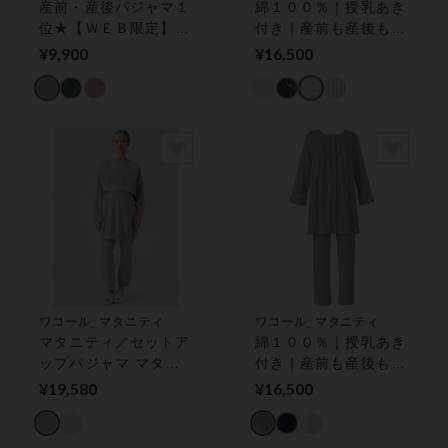
産前・産後パジャマ１
綿１００％｜授乳あき
位★【ＷＥＢ限定】体
付き｜産前も産後も快
型変化を考慮したリラ
適に マタニティパジ
¥9,900
¥16,500
ックスシーンにぴった
ャマ
り★産前・産後兼用
マタニティパジャマ
ワコール_マタニティ
ワコール_マタニティ
マタニティ／セットア
綿１００％｜授乳あき
ップパジャマ マタニ
付き｜産前も産後も快
ティパジャマ
適に マタニティパジ
¥19,580
¥16,500
ャマ