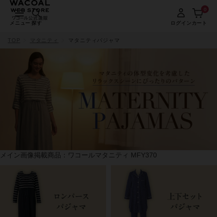
0
メニュー
探す
ログイン
カート
TOP
マタニティ
マタニティパジャマ
メイン画像掲載商品：ワコールマタニティ MFY370