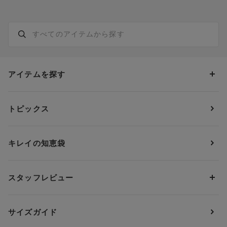
アイテムを探す
カテゴリーから探す
トピックス
ブラジャー
ブランドから探す
ショーツ
ＯＵＲ ＷＡＣＯＡＬ
カップサイズから探す
キレイの知恵袋
ブラジャー&ショーツセット
アンフィ
AAAカップ
アンダーサイズから探す
ブラトップ・カップ付きインナー
ウイング
AAカップ
アンダー60
価格から探す
スタッフレビュー
ガードル・コントロールボトム
ウイング／レシアージュ
Aカップ
アンダー65
ランキングから探す
～1,000円
ランジェリー
ウンナナクール
人気レビュー
Bカップ
アンダー70
セールから探す
1,000円 ～ 2,000円
サイズガイド
肌着・ニットインナー
サルート
人気スタッフ
Cカップ
アンダー75
2,000円 ～ 3,000円