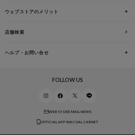
ソックス・レッグウェア
Yue
すべてのレビューを見る
Dカップ
アンダー80
3,000円 ～ 5,000円
ウェブストアのメリット
パジャマ・ルームウェア
ＹＯＪＯＹ
Eカップ
アンダー85
5,000円 ～ 7,000円
アウターウェア
ワコール
便利なサービス
Fカップ
アンダー90
7,000円 ～ 10,000円
店舗検索
スイムウェア
ワコール／パルファージュ
お得なメールニュース
Gカップ
アンダー95
10,000円 ～ 15,000円
パンプス・シューズ
ワコール／ラゼ
Hカップ
アンダー100
15,000円 ～ 20,000円
ヘルプ・お問い合せ
マタニティ
ワコールサイズオーダー／My Size Collection
Iカップ
アンダー105
20,000円 ～
キッズ・ジュニア
ワコール_ウェブ限定
初めての方へ
Jカップ
アンダー110
スポーツアイテム
ワコール_リラックス＆スリープ
ご利用ガイド
FOLLOW US
ビューティー・コスメ
ワコール_マタニティ
商品に関するご要望
メンズインナーウェア
ワコール／ラブボディ
よくある質問
すべてのアイテムを見る
ブロス バイ ワコールメン
特定商取引法に基づく表記
WEB STORE MAIL NEWS
CW-X
OFFICIAL APP WACOAL CARNET
すべてのブランドを見る