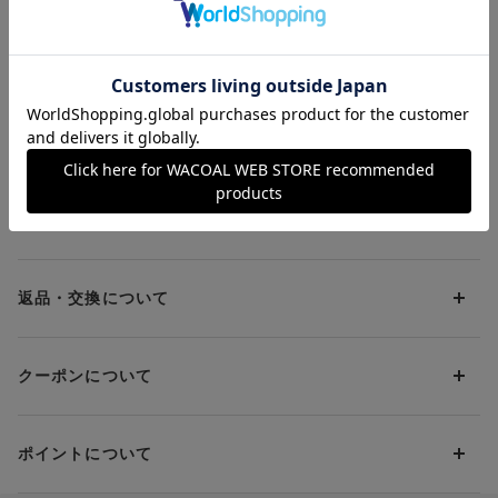
・バック脇は、フリーカッティングの綺麗なレース使いで、大人
タ】レースで”おとな
ス】”おとな綺麗”でひ
なすっきりバックシルエット
綺麗” うつろいもた
びきにくい うつろい
¥3,080～
¥3,300
・背中は、深めのカットラインなので、背中を見せるコーディネ
おやかに ショーツ
もたおやかに ボーイ
ートにもあわせやすい
レングスショーツ
・デザインを凝らした幅広の肩紐で、つけ心地の快適さとおしゃ
れを両立
・カップ肌側のハンモックシートで、バストが左右に広がるのを
お支払方法について
防ぎ、自然な丸みをキープ
●やさしい肌あたり
お支払い方法は下記よりお選びいただけます。
送料について
・ブランドネーム、品質表示ネームは製品表側に付けて肌あたり
代金引換
やさしい
クレジット
1回のご注文のお届け先1ヶ所につき、送料の一部として599円
・ストラップの代わりに太目の生地づかいで、くいこみにくい
（税込）（全国一律）をご負担いただきます。
PayPay
返品・交換について
●自然の情景を思い浮かべるカラーリング
当社の都合により、ご注文商品のお届けを2回以上に分割させて
Amazon Pay
うつろう時にも寄り添う、リラックス感のあるナチュラルでやわ
いただく場合は、初回のお届け分のみ送料をご負担いただきま
返品・交換は到着後8日以内にお願いいたします。
d払い
らかいカラーリング
す。
クーポンについて
ブラジャー・靴・スポーツタイツ(CW-X)・一部マタニティ商品
・アカネ（EN）…夕焼けの赤く染まる空
楽天ペイ
クーポン・ポイントは送料にはご利用いただけません。
(産後ガードル・骨盤ベルト)・リマンマパッド(洗い替えパッド
・ホリゾンブルー（SX）…晴れ渡った水平線
現金での振り込み（後払い）
カバー含む)の同一品番へのサイズ交換による返送料は「着払
・フォレストグリーン（GR）…緑の香りを深く取り込む森林浴
クーポン利用方法について
い」をご利用ください。ただし、セール商品は返送料無料の対
・アプリコット（BR）…生命力のあるみずみずしい美しさ
ポイントについて
※商品や条件により、一部ご利用いただけないお支払方法がござ
クーポン利用欄の『クーポンを利用する』にチェックし、取得
象外です。
います。
済のクーポン一覧から、 利用されるクーポンを選択してくださ
【YOJOY（ヨジョイ）】は、女性のセルフケアを応援するブラン