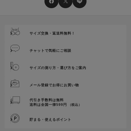
送料、ギフトサービス料はご注文金額に含まれません。
ご優待割引金額が、クーポンご利用条件となります。
ご注文が確定したのち、後追いでクーポン使用のお申し出をい
ただきましても、適用することができませんのでご注意くださ
サイズ交換・返送料無料！
い。
そのほか、クーポンに関するご案内を見る
チャットで気軽にご相談
サイズの測り方・選び方をご案内
メール登録でお得にお買い物
代引き手数料は無料
送料は全国一律599円
（税込）
貯まる・使えるポイント