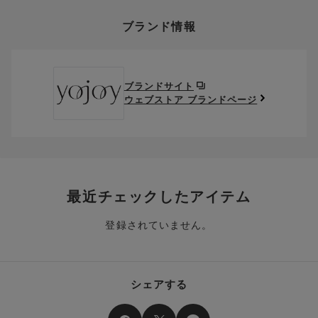
上述の返送料着払い対象商品以外の、お客様のご都合(注文間違
い。
ドです。
そのほか、お支払い方法に関するご案内を見る
ポイントの使い方
い・サイズが合わない・イメージ違い等)による返品・交換時の
YOJOY公式サイトは
こちら
からご覧になれます。
ブランド情報
お支払い画面からでも、クーポンを登録することができます。
返送料は、お客様のご負担でお願いいたします。
ご利用いただく場合には「ポイントを利用する」を選択してく
クーポン番号欄へ、お持ちのクーポン番号を入力し、取得ボタ
ださい。
※セール商品は返品・交換いただけますが、返送料無料の対象外
ンを押してください。
ポイントはお客様とのお取引が確定した後からご利用可能とな
です。（お客様にて送料をご負担）ご了承ください。
取得済みクーポン一覧にクーポンが追加されます。
ります。
取得されたクーポンを、ご指定いただくことで、ご利用になれ
ブランドサイト
※異なる商品(品番)への交換は承っておりません。異なる商品(品
ご利用可能になるまでしばらくお時間をいただくことがござい
ます。
ウェブストア ブランドページ
番)への交換をご希望の場合は、ワコールウェブストアより改めて
ます。
ご注文をお願いいたします。
クーポン利用時のご注意
お持ちのポイントは一括してのみご利用いただくことができ、
ご利用されたクーポンや、ご利用期限が終了したクーポンも表
一部のみのご利用はできません。
示されます。ご了承くださいませ。
商品を複数点ご注文いただき、ポイントをご利用いただいた場
クーポン名に記載の金額は税抜きとなります。
合、それぞれの商品金額ごとにご利用クーポン(ポイント)は振
クーポン番号ごとに、お一人様一回限りとさせていただきま
り分けられます。ご注文商品の一部が完売、もしくは返品され
最近チェックしたアイテム
す。
た場合、その商品に振り分けられていたクーポン(ポイント)
は、ご利用可能ポイントに戻り、次回以降のご購入分よりお使
登録されていません。
クーポン番号ごとに、注文金額や注文商品など、ご利用いただ
いいただけます。予めご了承ください。
ける条件の設定がございます。ご利用条件を満たしていないご
注文は、クーポンをご利用いただけません。
ポイントは送料・ギフトサービス料にはご利用いただけませ
ん。
クーポンはセール商品にもご利用いただけます。
シェアする
二つ以上のクーポンを併用して利用することはできません。
そのほか、ポイントに関するご案内を見る
電話注文の場合は、クーポンはご利用いただけません。