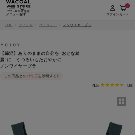
0
メニュー
探す
ログイン
カート
TOP
アイテム
ブラジャー
ノンワイヤーブラ
ＹＯＪＯＹ
【綿混】ありのままの自分を”おとな綺
麗”に うつろいもたおやかに
ノンワイヤーブラ
この商品との
相性度
を診断する
4.5
10
（
）