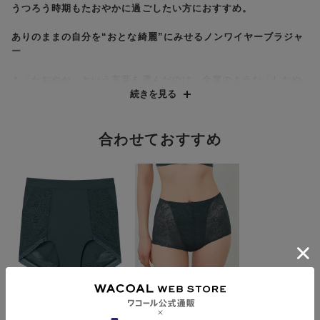
うつろう時期もたおやかに過ごしたい方におすすめ。
ありのままの自分を“おとな綺麗”にみせるノンワイヤーブラジャ
ー
＊「たおやか」という言葉を選んだのは、金属のような「しなや
かさ」だけではなく、柔らかさや上品さも持ち合わせている意味
続きを見る
があるからです。
●うつろう時も手に取りたくなるつけ心地
合わせておすすめ
・本体には吸放湿性のある綿混の生地をふんだんに使い、ムレに
くくやさしい着用感
・アンダーは綿混の生地を2つ折りにして面で支えるので、ゴム不
使用なのに安定感を実現
・伸びるカップ裏打素材を使用しているので、バストになじみ、
あたりや圧迫感を感じにくい
・バックレースは、伸びがよく、ウーリー糸使いでやわらかい風
合い。脇側は切りっぱなしでしめつけ軽減
●つけたあとの自分に微笑んで…バストや背中のラインがととの
う
ＹＯＪＯＹ
ＹＯＪＯＹ
・デコルテを綺麗に見せるエレガントなカーブのカットライン
ゴム不使用【すそピ
【やわらかい総レー