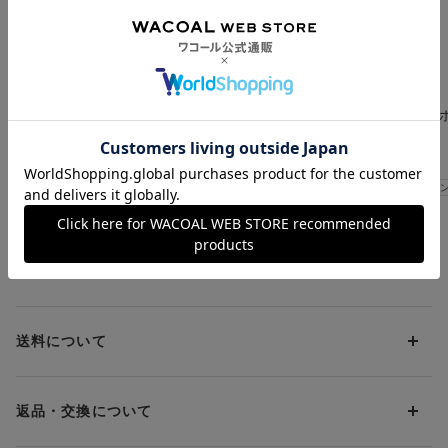
※Flex Move®はセーレン株式会社の登録商標です
※VISCOMAGIC®はセーレン(株)の加工技術／商標です
ＣＷ－Ｘ
ＣＷ－Ｘ
ＣＷ－Ｘ
着圧（加圧）を利用した商品の使用上のご注意
腰ベルト｜ サポータ
ひざ｜ サポーター
ふくらはぎサ
ー
｜ カーフ
¥3,850
¥6,600
¥4,290
猛暑対策応援キャンペーン
猛暑対策応援キャ
お支払方法について
お支払い方法は下記よりお選びいただけます。
送料について
代金引換
クレジット
1回のご注文のお届け先1ヶ所につき、送料の一部として599円
（税込）（全国一律）をご負担いただきます。
PayPay
返品・交換について
当社の都合により、ご注文商品のお届けを2回以上に分割させて
Amazon Pay