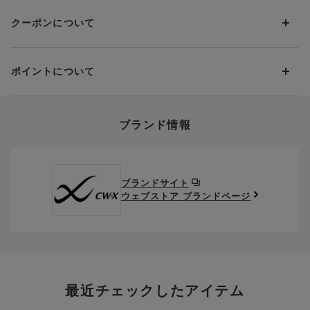
いただく場合は、初回のお届け分のみ送料をご負担いただきま
返品・交換は到着後8日以内にお願いいたします。
d払い
す。
クーポンについて
ブラジャー・靴・スポーツタイツ(CW-X)・一部マタニティ商品
楽天ペイ
クーポン・ポイントは送料にはご利用いただけません。
(産後ガードル・骨盤ベルト)・リマンマパッド(洗い替えパッド
現金での振り込み（後払い）
カバー含む)の同一品番へのサイズ交換による返送料は「着払
クーポン利用方法について
い」をご利用ください。ただし、セール商品は返送料無料の対
ポイントについて
※商品や条件により、一部ご利用いただけないお支払方法がござ
クーポン利用欄の『クーポンを利用する』にチェックし、取得
象外です。
います。
済のクーポン一覧から、 利用されるクーポンを選択してくださ
上述の返送料着払い対象商品以外の、お客様のご都合(注文間違
い。
そのほか、お支払い方法に関するご案内を見る
ポイントの使い方
い・サイズが合わない・イメージ違い等)による返品・交換時の
ブランド情報
お支払い画面からでも、クーポンを登録することができます。
返送料は、お客様のご負担でお願いいたします。
ご利用いただく場合には「ポイントを利用する」を選択してく
クーポン番号欄へ、お持ちのクーポン番号を入力し、取得ボタ
ださい。
※セール商品は返品・交換いただけますが、返送料無料の対象外
ンを押してください。
ポイントはお客様とのお取引が確定した後からご利用可能とな
です。（お客様にて送料をご負担）ご了承ください。
取得済みクーポン一覧にクーポンが追加されます。
ります。
取得されたクーポンを、ご指定いただくことで、ご利用になれ
ブランドサイト
※異なる商品(品番)への交換は承っておりません。異なる商品(品
ご利用可能になるまでしばらくお時間をいただくことがござい
ます。
ウェブストア ブランドページ
番)への交換をご希望の場合は、ワコールウェブストアより改めて
ます。
ご注文をお願いいたします。
クーポン利用時のご注意
お持ちのポイントは一括してのみご利用いただくことができ、
ご利用されたクーポンや、ご利用期限が終了したクーポンも表
一部のみのご利用はできません。
示されます。ご了承くださいませ。
商品を複数点ご注文いただき、ポイントをご利用いただいた場
クーポン名に記載の金額は税抜きとなります。
合、それぞれの商品金額ごとにご利用クーポン(ポイント)は振
クーポン番号ごとに、お一人様一回限りとさせていただきま
り分けられます。ご注文商品の一部が完売、もしくは返品され
最近チェックしたアイテム
す。
た場合、その商品に振り分けられていたクーポン(ポイント)