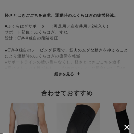
軽さとはきごごちを追求。運動時のふくらはぎの疲労軽減。
■ふくらはぎサポーター（両足用／左右共用／2枚入り）
サポート部位：ふくらはぎ、すね
設計：CW-X独自の段階着圧
●CW-X独自のテーピング原理で、筋肉のムダな動きを抑えること
により運動時のふくらはぎの疲労を軽減
●サポートラインの縫い目をなくし、軽さとはきごこちを追求
●高いストレッチ性があり、しなやかでソフトな風合いの「Flex
Move®」を採用。フィット感がよく、着ごこちのよい素材です。
続きを見る
タテ・ヨコ・ナナメ全方向均一に伸びる8WAYストレッチなの
で、動きやすい。
●VISCOMAGIC®加工技術により、パワーネットを縫製すること
合わせておすすめ
なくパワー切り替えができます
・上辺：二つ折りゴムで肌ざわりがやさしい仕様
・すそ：フリーなカッティング始末ですっきり。ひびきにくく、
締め付けを感じにくい。
・吸汗速乾（本体）／UVカット率90%以上（本体）