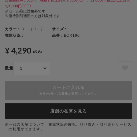
対象商品を5,500円（税込）以上購入で500円OFF、11,000円(税込)以上購入
で1,000円OFF！
※セール品は対象外です
※優待割引適用の方は対象外です
カラー：
ＢＬ（ＢＬ）
サイズ：
在庫状況：
品番：
BCR190
¥ 4,290
(税込)
数量
カートに入れる
カラー/サイズ/数量を選択してください
店舗の在庫を見る
一部の店舗について、在庫状況の確認、取り置き・取り寄せサービス
の利用ができます。