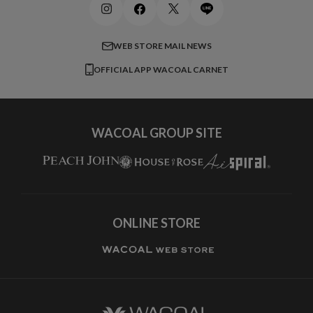
メンズインナーウェア
ワコール／ラブボディ
よくある質問
すべてのアイテムを見る
ブロス バイ ワコールメン
特定商取引法に基づく表記
WEB STORE MAIL NEWS
CW-X
OFFICIAL APP WACOAL CARNET
すべてのブランドを見る
WACOAL GROUP SITE
ONLINE STORE