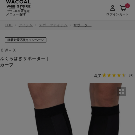
0
メニュー
探す
ログイン
カート
TOP
アイテム
スポーツアイテム
サポーター
猛暑対策応援キャンペーン
ＣＷ－Ｘ
ふくらはぎサポーター｜
カーフ
4.7
9
（
）