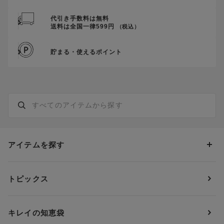
代引き手数料は無料
送料は全国一律599円
（税込）
貯まる・使えるポイント
アイテムを探す
カテゴリーから探す
トピックス
ブラジャー
ブランドから探す
ショーツ
ＯＵＲ ＷＡＣＯＡＬ
カップサイズから探す
キレイの知恵袋
ブラジャー&ショーツセット
アンフィ
AAAカップ
アンダーサイズから探す