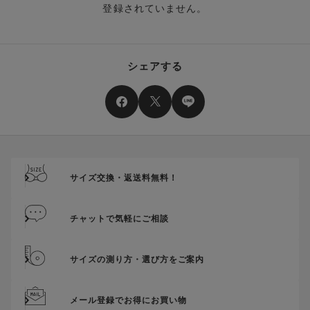
は、ご利用可能ポイントに戻り、次回以降のご購入分よりお使
登録されていません。
クーポン番号ごとに、注文金額や注文商品など、ご利用いただ
いいただけます。予めご了承ください。
ける条件の設定がございます。ご利用条件を満たしていないご
注文は、クーポンをご利用いただけません。
ポイントは送料・ギフトサービス料にはご利用いただけませ
ん。
クーポンはセール商品にもご利用いただけます。
シェアする
二つ以上のクーポンを併用して利用することはできません。
そのほか、ポイントに関するご案内を見る
電話注文の場合は、クーポンはご利用いただけません。
送料、ギフトサービス料はご注文金額に含まれません。
ご優待割引金額が、クーポンご利用条件となります。
ご注文が確定したのち、後追いでクーポン使用のお申し出をい
ただきましても、適用することができませんのでご注意くださ
サイズ交換・返送料無料！
い。
そのほか、クーポンに関するご案内を見る
チャットで気軽にご相談
サイズの測り方・選び方をご案内
メール登録でお得にお買い物