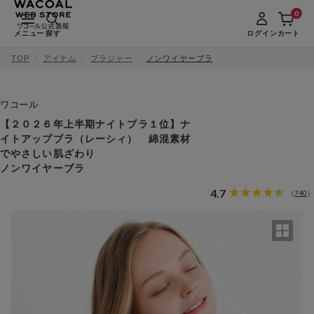
0
メニュー
探す
ログイン
カート
TOP
アイテム
ブラジャー
ノンワイヤーブラ
ワコール
【２０２６年上半期ナイトブラ１位】ナ
イトアップブラ（レーシィ） 綿混素材
でやさしい肌ざわり
ノンワイヤーブラ
4.7
740
（
）