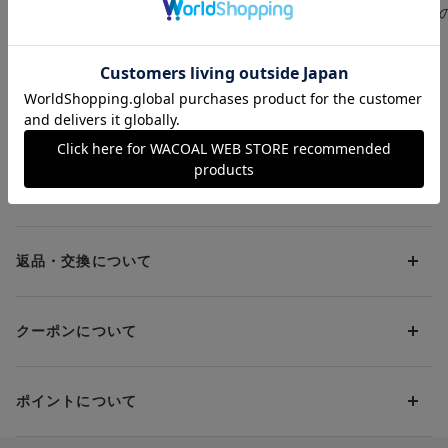
らかナイトアップブ
よく眠れるパジャマ
か 特殊製法
ットで使えば、うるおいラップ効果が期待できる
ラ 〜ここちよい眠り
「ふわごころ」しっと
わらかキープ 
¥4,400～
¥16,500～
¥17,600
へ〜 ノンワイヤーブ
りなめらかふわふわ触
マ
※「バストケア」とは、からだのサイズを測って自分に合うブラ
ラ
感 パジャマ
をつけて、着用中のバストを重力から守ることです
お支払方法について
「寝ている間のバストが気になる」「苦しいのはイヤだけど、夜
もちゃんとバストケアしたい」という方におすすめです。本体は
やさしい肌あたりの綿混素材で、睡眠中のバストにやさしいラク
お支払い方法は下記よりお選びいただけます。
送料について
なつけごこち。胸もとにレースを飾って、おやすみタイムも華や
代金引換
かに。
クレジット
1回のご注文のお届け先1ヶ所につき、送料の一部として599円
（税込）（全国一律）をご負担いただきます。
PayPay
返品・交換について
・ボディ用美容液
『ワコール ボディジェル』
とセットで使え
当社の都合により、ご注文商品のお届けを2回以上に分割させて
Amazon Pay
ば、うるおいラップ効果が期待できる
いただく場合は、初回のお届け分のみ送料をご負担いただきま
返品・交換は到着後8日以内にお願いいたします。
d払い
す。
クーポンについて
ブラジャー・靴・スポーツタイツ(CW-X)・一部マタニティ商品
楽天ペイ
クーポン・ポイントは送料にはご利用いただけません。
(産後ガードル・骨盤ベルト)・リマンマパッド(洗い替えパッド
現金での振り込み（後払い）
カバー含む)の同一品番へのサイズ交換による返送料は「着払
クーポン利用方法について
い」をご利用ください。ただし、セール商品は返送料無料の対
ポイントについて
※商品や条件により、一部ご利用いただけないお支払方法がござ
クーポン利用欄の『クーポンを利用する』にチェックし、取得
象外です。
います。
済のクーポン一覧から、 利用されるクーポンを選択してくださ
上述の返送料着払い対象商品以外の、お客様のご都合(注文間違