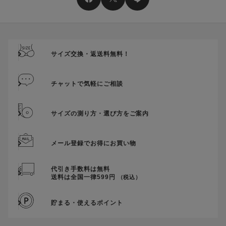
送料、ギフトサービス料はご注文金額に含まれません。
ご優待割引金額が、クーポンご利用条件となります。
ご注文が確定したのち、後追いでクーポン使用のお申し出をい
ただきましても、適用することができませんのでご注意くださ
サイズ交換・返送料無料！
い。
そのほか、クーポンに関するご案内を見る
チャットで気軽にご相談
サイズの測り方・選び方をご案内
メール登録でお得にお買い物
代引き手数料は無料
送料は全国一律599円
（税込）
貯まる・使えるポイント