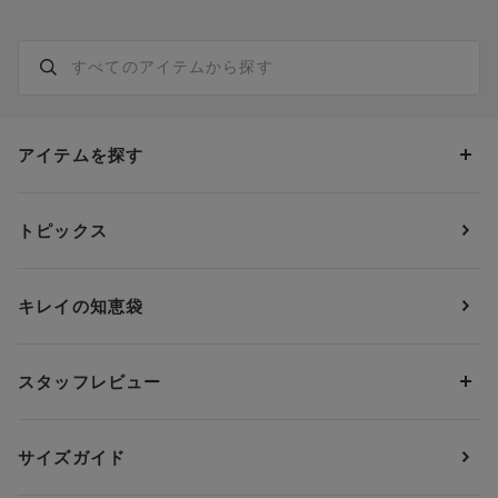
アイテムを探す
カテゴリーから探す
トピックス
ブラジャー
ブランドから探す
ショーツ
ＯＵＲ ＷＡＣＯＡＬ
カップサイズから探す
キレイの知恵袋
ブラジャー&ショーツセット
アンフィ
AAAカップ
アンダーサイズから探す
ブラトップ・カップ付きインナー
ウイング
AAカップ
アンダー60
価格から探す
スタッフレビュー
ガードル・コントロールボトム
ウイング／レシアージュ
Aカップ
アンダー65
ランキングから探す
～1,000円
ランジェリー
ウンナナクール
人気レビュー
Bカップ
アンダー70
セールから探す
1,000円 ～ 2,000円
サイズガイド
肌着・ニットインナー
サルート
人気スタッフ
Cカップ
アンダー75
2,000円 ～ 3,000円