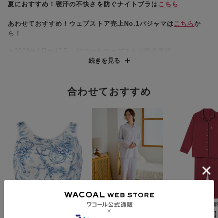
夏におすすめ！寝汗の不快さを防ぐナイトブラは
こちら
あわせておすすめ！ウェブストア売上No.1パジャマは
こちら
か
ら！
※2025年1月〜12月 ワコールウェブストア販売実績
●睡眠中のバストの不快感をやわらげる
続きを見る
眠るときのバストを独自の構造で包みこむようにささえ、適正
な位置に安定させることで、睡眠中のバストの不快感をやわらげ
て、ここちよい眠りへと誘う就寝時用ブラジャー
合わせておすすめ
●バストトップがひびきにくい
カップは不織布を使用し、バストトップがひびきにくい
●立位でのバストもここちよくささえる
サポート力があるので、くつろぎタイムなど立位でのバストも
ここちよくささえられる構造
●サイズがいろいろ選べる
トップとアンダーの差が大きいボリュームのあるバストの方の
ためにM(UB-)・L(UB-)・LL(UB-)・3L(UB-) のサイズを設定し、
より適合したサイズが選択可能に
●やさしい肌ざわり
本体は綿混ベア天竺素材で、やさしい肌ざわり
ワコール
ワコール／睡眠科学
ワコール／睡眠
【新色】しっとりなめ
【綿１００％】ここち
【綿１００％
・ボディ用美容液『ワコール ボディジェル（ZRA101）』とセ