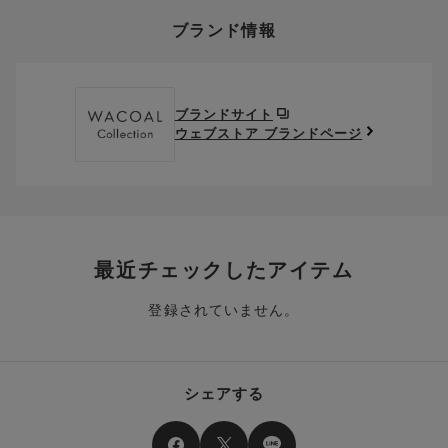
い。
そのほか、お支払い方法に関するご案内を見る
ポイントの使い方
い・サイズが合わない・イメージ違い等)による返品・交換時の
ブランド情報
お支払い画面からでも、クーポンを登録することができます。
返送料は、お客様のご負担でお願いいたします。
ご利用いただく場合には「ポイントを利用する」を選択してく
クーポン番号欄へ、お持ちのクーポン番号を入力し、取得ボタ
ださい。
※セール商品は返品・交換いただけますが、返送料無料の対象外
ンを押してください。
ポイントはお客様とのお取引が確定した後からご利用可能とな
です。（お客様にて送料をご負担）ご了承ください。
取得済みクーポン一覧にクーポンが追加されます。
ります。
取得されたクーポンを、ご指定いただくことで、ご利用になれ
ブランドサイト
※異なる商品(品番)への交換は承っておりません。異なる商品(品
ご利用可能になるまでしばらくお時間をいただくことがござい
ます。
ウェブストア ブランドページ
番)への交換をご希望の場合は、ワコールウェブストアより改めて
ます。
ご注文をお願いいたします。
クーポン利用時のご注意
お持ちのポイントは一括してのみご利用いただくことができ、
ご利用されたクーポンや、ご利用期限が終了したクーポンも表
一部のみのご利用はできません。
示されます。ご了承くださいませ。
商品を複数点ご注文いただき、ポイントをご利用いただいた場
クーポン名に記載の金額は税抜きとなります。
合、それぞれの商品金額ごとにご利用クーポン(ポイント)は振
クーポン番号ごとに、お一人様一回限りとさせていただきま
り分けられます。ご注文商品の一部が完売、もしくは返品され
最近チェックしたアイテム
す。
た場合、その商品に振り分けられていたクーポン(ポイント)
は、ご利用可能ポイントに戻り、次回以降のご購入分よりお使
登録されていません。
クーポン番号ごとに、注文金額や注文商品など、ご利用いただ
いいただけます。予めご了承ください。
ける条件の設定がございます。ご利用条件を満たしていないご
注文は、クーポンをご利用いただけません。
ポイントは送料・ギフトサービス料にはご利用いただけませ
ん。
クーポンはセール商品にもご利用いただけます。
シェアする
二つ以上のクーポンを併用して利用することはできません。
そのほか、ポイントに関するご案内を見る
電話注文の場合は、クーポンはご利用いただけません。