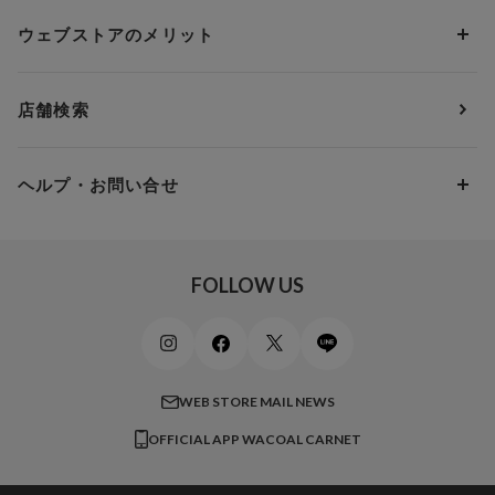
ソックス・レッグウェア
Yue
すべてのレビューを見る
Dカップ
アンダー80
3,000円 ～ 5,000円
ウェブストアのメリット
パジャマ・ルームウェア
ＹＯＪＯＹ
Eカップ
アンダー85
5,000円 ～ 7,000円
アウターウェア
ワコール
便利なサービス
Fカップ
アンダー90
7,000円 ～ 10,000円
店舗検索
スイムウェア
ワコール／パルファージュ
お得なメールニュース
Gカップ
アンダー95
10,000円 ～ 15,000円
パンプス・シューズ
ワコール／ラゼ
Hカップ
アンダー100
15,000円 ～ 20,000円
ヘルプ・お問い合せ
マタニティ
ワコールサイズオーダー／My Size Collection
Iカップ
アンダー105
20,000円 ～
キッズ・ジュニア
ワコール_ウェブ限定
初めての方へ
Jカップ
アンダー110
スポーツアイテム
ワコール_リラックス＆スリープ
ご利用ガイド
FOLLOW US
ビューティー・コスメ
ワコール_マタニティ
商品に関するご要望
メンズインナーウェア
ワコール／ラブボディ
よくある質問
すべてのアイテムを見る
ブロス バイ ワコールメン
特定商取引法に基づく表記
WEB STORE MAIL NEWS
CW-X
OFFICIAL APP WACOAL CARNET
すべてのブランドを見る