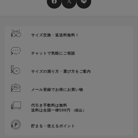
送料、ギフトサービス料はご注文金額に含まれません。
ご優待割引金額が、クーポンご利用条件となります。
ご注文が確定したのち、後追いでクーポン使用のお申し出をい
ただきましても、適用することができませんのでご注意くださ
サイズ交換・返送料無料！
い。
そのほか、クーポンに関するご案内を見る
チャットで気軽にご相談
サイズの測り方・選び方をご案内
メール登録でお得にお買い物
代引き手数料は無料
送料は全国一律599円
（税込）
貯まる・使えるポイント