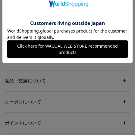
ブラ ドレッシィ
展開 ボリュームを美
ョーツ
【Ｎｉｇｈｔ Ｕｐ
しく包み込む フルカ
¥6,600～
¥8,800～
¥4,290
Ｂｒａ Ｄｒｅｓｓ
ップブラ
ｙ】 ノンワイヤーブ
ラ
お支払方法について
お支払い方法は下記よりお選びいただけます。
送料について
代金引換
クレジット
1回のご注文のお届け先1ヶ所につき、送料の一部として599円
（税込）（全国一律）をご負担いただきます。
PayPay
返品・交換について
当社の都合により、ご注文商品のお届けを2回以上に分割させて
Amazon Pay
いただく場合は、初回のお届け分のみ送料をご負担いただきま
返品・交換は到着後8日以内にお願いいたします。
d払い
す。
クーポンについて
ブラジャー・靴・スポーツタイツ(CW-X)・一部マタニティ商品
楽天ペイ
クーポン・ポイントは送料にはご利用いただけません。
(産後ガードル・骨盤ベルト)・リマンマパッド(洗い替えパッド
現金での振り込み（後払い）
カバー含む)の同一品番へのサイズ交換による返送料は「着払
クーポン利用方法について
い」をご利用ください。ただし、セール商品は返送料無料の対
ポイントについて
※商品や条件により、一部ご利用いただけないお支払方法がござ
クーポン利用欄の『クーポンを利用する』にチェックし、取得
象外です。
います。
済のクーポン一覧から、 利用されるクーポンを選択してくださ