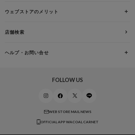
ソックス・レッグウェア
Yue
すべてのレビューを見る
Dカップ
アンダー80
3,000円 ～ 5,000円
ウェブストアのメリット
パジャマ・ルームウェア
ＹＯＪＯＹ
Eカップ
アンダー85
5,000円 ～ 7,000円
アウターウェア
ワコール
便利なサービス
Fカップ
アンダー90
7,000円 ～ 10,000円
店舗検索
スイムウェア
ワコール／パルファージュ
お得なメールニュース
Gカップ
アンダー95
10,000円 ～ 15,000円
パンプス・シューズ
ワコール／ラゼ
Hカップ
アンダー100
15,000円 ～ 20,000円
ヘルプ・お問い合せ
マタニティ
ワコールサイズオーダー／My Size Collection
Iカップ
アンダー105
20,000円 ～
キッズ・ジュニア
ワコール_ウェブ限定
初めての方へ
Jカップ
アンダー110
スポーツアイテム
ワコール_リラックス＆スリープ
ご利用ガイド
FOLLOW US
ビューティー・コスメ
ワコール_マタニティ
商品に関するご要望
メンズインナーウェア
ワコール／ラブボディ
よくある質問
すべてのアイテムを見る
ブロス バイ ワコールメン
特定商取引法に基づく表記
WEB STORE MAIL NEWS
CW-X
OFFICIAL APP WACOAL CARNET
すべてのブランドを見る