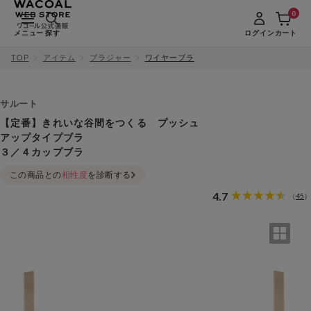
0
メニュー
探す
ログイン
カート
TOP
アイテム
ブラジャー
ワイヤーブラ
サルート
【定番】きれいな谷間をつくる プッシュ
アップタイプブラ
３／４カップブラ
この商品との
相性度
を診断する
4.7
45
（
）