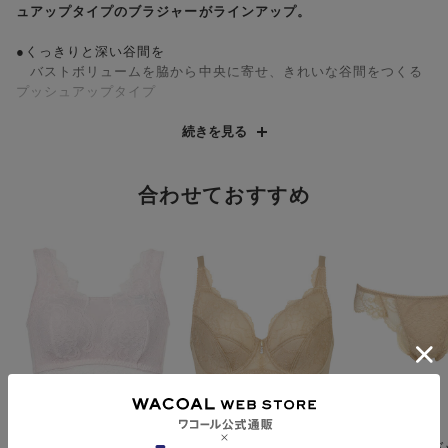
ュアップタイプのブラジャーがラインアップ。
●くっきりと深い谷間を
バストボリュームを脇から中央に寄せ、きれいな谷間をつくる
プッシュアップタイプ
・前中心にはクリスタルチャーム付き
続きを見る
合わせておすすめ
サルート
サルート
サルート
【定番】ナイトアップ
【定番】Ｄ〜Ｉカップ
【定番】 Ｔバ