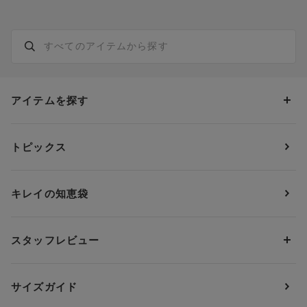
アイテムを探す
カテゴリーから探す
トピックス
ブラジャー
ブランドから探す
ショーツ
ＯＵＲ ＷＡＣＯＡＬ
カップサイズから探す
キレイの知恵袋
ブラジャー&ショーツセット
アンフィ
AAAカップ
アンダーサイズから探す
ブラトップ・カップ付きインナー
ウイング
AAカップ
アンダー60
価格から探す
スタッフレビュー
ガードル・コントロールボトム
ウイング／レシアージュ
Aカップ
アンダー65
ランキングから探す
～1,000円
ランジェリー
ウンナナクール
人気レビュー
Bカップ
アンダー70
セールから探す
1,000円 ～ 2,000円
サイズガイド
肌着・ニットインナー
サルート
人気スタッフ
Cカップ
アンダー75
2,000円 ～ 3,000円