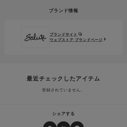
上述の返送料着払い対象商品以外の、お客様のご都合(注文間違
い。
そのほか、お支払い方法に関するご案内を見る
ポイントの使い方
い・サイズが合わない・イメージ違い等)による返品・交換時の
ブランド情報
お支払い画面からでも、クーポンを登録することができます。
返送料は、お客様のご負担でお願いいたします。
ご利用いただく場合には「ポイントを利用する」を選択してく
クーポン番号欄へ、お持ちのクーポン番号を入力し、取得ボタ
ださい。
※セール商品は返品・交換いただけますが、返送料無料の対象外
ンを押してください。
ポイントはお客様とのお取引が確定した後からご利用可能とな
です。（お客様にて送料をご負担）ご了承ください。
取得済みクーポン一覧にクーポンが追加されます。
ります。
取得されたクーポンを、ご指定いただくことで、ご利用になれ
ブランドサイト
※異なる商品(品番)への交換は承っておりません。異なる商品(品
ご利用可能になるまでしばらくお時間をいただくことがござい
ます。
ウェブストア ブランドページ
番)への交換をご希望の場合は、ワコールウェブストアより改めて
ます。
ご注文をお願いいたします。
クーポン利用時のご注意
お持ちのポイントは一括してのみご利用いただくことができ、
ご利用されたクーポンや、ご利用期限が終了したクーポンも表
一部のみのご利用はできません。
示されます。ご了承くださいませ。
商品を複数点ご注文いただき、ポイントをご利用いただいた場
クーポン名に記載の金額は税抜きとなります。
合、それぞれの商品金額ごとにご利用クーポン(ポイント)は振
クーポン番号ごとに、お一人様一回限りとさせていただきま
り分けられます。ご注文商品の一部が完売、もしくは返品され
最近チェックしたアイテム
す。
た場合、その商品に振り分けられていたクーポン(ポイント)
は、ご利用可能ポイントに戻り、次回以降のご購入分よりお使
登録されていません。
クーポン番号ごとに、注文金額や注文商品など、ご利用いただ
いいただけます。予めご了承ください。
ける条件の設定がございます。ご利用条件を満たしていないご
注文は、クーポンをご利用いただけません。
ポイントは送料・ギフトサービス料にはご利用いただけませ
ん。
クーポンはセール商品にもご利用いただけます。
シェアする
二つ以上のクーポンを併用して利用することはできません。
そのほか、ポイントに関するご案内を見る
電話注文の場合は、クーポンはご利用いただけません。