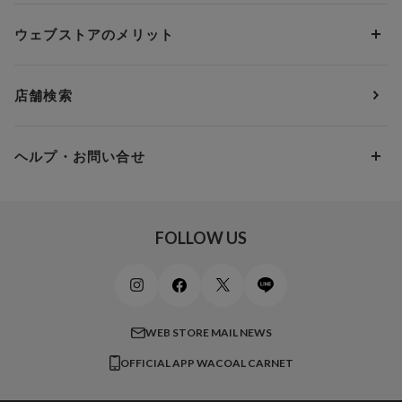
ソックス・レッグウェア
Yue
すべてのレビューを見る
Dカップ
アンダー80
3,000円 ～ 5,000円
ウェブストアのメリット
パジャマ・ルームウェア
ＹＯＪＯＹ
Eカップ
アンダー85
5,000円 ～ 7,000円
アウターウェア
ワコール
便利なサービス
Fカップ
アンダー90
7,000円 ～ 10,000円
店舗検索
スイムウェア
ワコール／パルファージュ
お得なメールニュース
Gカップ
アンダー95
10,000円 ～ 15,000円
パンプス・シューズ
ワコール／ラゼ
Hカップ
アンダー100
15,000円 ～ 20,000円
ヘルプ・お問い合せ
マタニティ
ワコールサイズオーダー／My Size Collection
Iカップ
アンダー105
20,000円 ～
キッズ・ジュニア
ワコール_ウェブ限定
初めての方へ
Jカップ
アンダー110
スポーツアイテム
ワコール_リラックス＆スリープ
ご利用ガイド
FOLLOW US
ビューティー・コスメ
ワコール_マタニティ
商品に関するご要望
メンズインナーウェア
ワコール／ラブボディ
よくある質問
すべてのアイテムを見る
ブロス バイ ワコールメン
特定商取引法に基づく表記
WEB STORE MAIL NEWS
CW-X
OFFICIAL APP WACOAL CARNET
すべてのブランドを見る