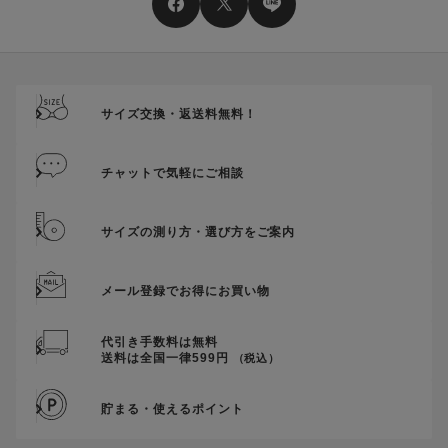
送料、ギフトサービス料はご注文金額に含まれません。
ご優待割引金額が、クーポンご利用条件となります。
ご注文が確定したのち、後追いでクーポン使用のお申し出をい
ただきましても、適用することができませんのでご注意くださ
サイズ交換・返送料無料！
い。
そのほか、クーポンに関するご案内を見る
チャットで気軽にご相談
サイズの測り方・選び方をご案内
メール登録でお得にお買い物
代引き手数料は無料
送料は全国一律599円
（税込）
貯まる・使えるポイント