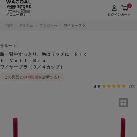
0
メニュー
探す
ログイン
カート
TOP
アイテム
ブラジャー
ワイヤーブラ
サルート
脇・背中すっきり、胸はリッチに Ｒｉｃ
ｈ Ｖｅｉｌ Ｂｒａ
ワイヤーブラ（３／４カップ）
この商品との
相性度
を診断する
4.8
32
（
）