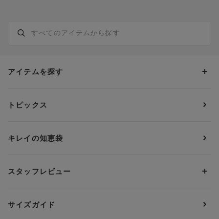
アイテムを探す
カテゴリーから探す
トピックス
ブラジャー
ブランドから探す
ショーツ
ＯＵＲ ＷＡＣＯＡＬ
カップサイズから探す
キレイの知恵袋
ブラジャー&ショーツセット
アンフィ
AAAカップ
アンダーサイズから探す
ブラトップ・カップ付きインナー
ウイング
AAカップ
アンダー60
価格から探す
スタッフレビュー
ガードル・コントロールボトム
ウイング／レシアージュ
Aカップ
アンダー65
ランキングから探す
～1,000円
ランジェリー
ウンナナクール
人気レビュー
Bカップ
アンダー70
セールから探す
1,000円 ～ 2,000円
サイズガイド
肌着・ニットインナー
サルート
人気スタッフ
Cカップ
アンダー75
2,000円 ～ 3,000円