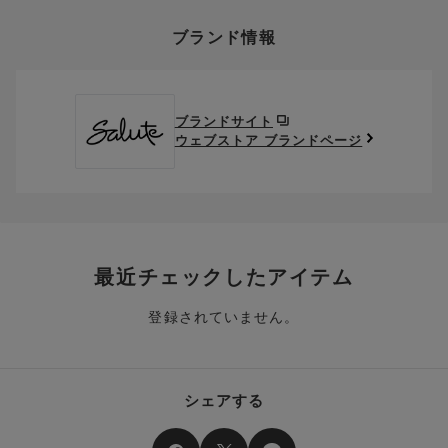
上述の返送料着払い対象商品以外の、お客様のご都合(注文間違
い。
そのほか、お支払い方法に関するご案内を見る
ポイントの使い方
い・サイズが合わない・イメージ違い等)による返品・交換時の
ブランド情報
お支払い画面からでも、クーポンを登録することができます。
返送料は、お客様のご負担でお願いいたします。
ご利用いただく場合には「ポイントを利用する」を選択してく
クーポン番号欄へ、お持ちのクーポン番号を入力し、取得ボタ
ださい。
※セール商品は返品・交換いただけますが、返送料無料の対象外
ンを押してください。
ポイントはお客様とのお取引が確定した後からご利用可能とな
です。（お客様にて送料をご負担）ご了承ください。
取得済みクーポン一覧にクーポンが追加されます。
ります。
取得されたクーポンを、ご指定いただくことで、ご利用になれ
ブランドサイト
※異なる商品(品番)への交換は承っておりません。異なる商品(品
ご利用可能になるまでしばらくお時間をいただくことがござい
ます。
ウェブストア ブランドページ
番)への交換をご希望の場合は、ワコールウェブストアより改めて
ます。
ご注文をお願いいたします。
クーポン利用時のご注意
お持ちのポイントは一括してのみご利用いただくことができ、
ご利用されたクーポンや、ご利用期限が終了したクーポンも表
一部のみのご利用はできません。
示されます。ご了承くださいませ。
商品を複数点ご注文いただき、ポイントをご利用いただいた場
クーポン名に記載の金額は税抜きとなります。
合、それぞれの商品金額ごとにご利用クーポン(ポイント)は振
クーポン番号ごとに、お一人様一回限りとさせていただきま
り分けられます。ご注文商品の一部が完売、もしくは返品され
最近チェックしたアイテム
す。
た場合、その商品に振り分けられていたクーポン(ポイント)
は、ご利用可能ポイントに戻り、次回以降のご購入分よりお使
登録されていません。
クーポン番号ごとに、注文金額や注文商品など、ご利用いただ
いいただけます。予めご了承ください。
ける条件の設定がございます。ご利用条件を満たしていないご
注文は、クーポンをご利用いただけません。
ポイントは送料・ギフトサービス料にはご利用いただけませ
ん。
クーポンはセール商品にもご利用いただけます。
シェアする
二つ以上のクーポンを併用して利用することはできません。
そのほか、ポイントに関するご案内を見る
電話注文の場合は、クーポンはご利用いただけません。