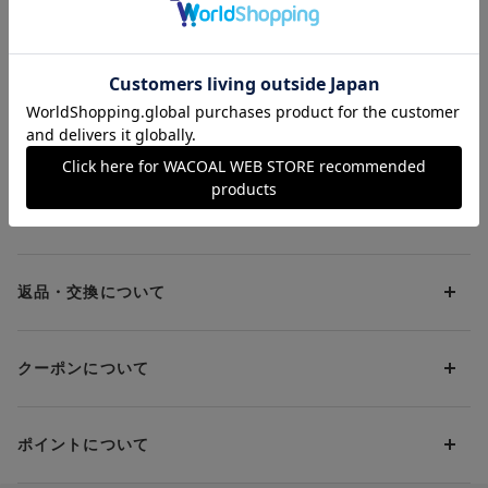
な谷間をメイク 【リ
¥4,400
¥3,960～
ボンブラ】 ３／４カ
¥8,250～
ップブラ
お支払方法について
お支払い方法は下記よりお選びいただけます。
送料について
代金引換
クレジット
1回のご注文のお届け先1ヶ所につき、送料の一部として599円
（税込）（全国一律）をご負担いただきます。
PayPay
返品・交換について
当社の都合により、ご注文商品のお届けを2回以上に分割させて
Amazon Pay
いただく場合は、初回のお届け分のみ送料をご負担いただきま
返品・交換は到着後8日以内にお願いいたします。
d払い
す。
クーポンについて
ブラジャー・靴・スポーツタイツ(CW-X)・一部マタニティ商品
楽天ペイ
クーポン・ポイントは送料にはご利用いただけません。
(産後ガードル・骨盤ベルト)・リマンマパッド(洗い替えパッド
現金での振り込み（後払い）
カバー含む)の同一品番へのサイズ交換による返送料は「着払
クーポン利用方法について
い」をご利用ください。ただし、セール商品は返送料無料の対
ポイントについて
※商品や条件により、一部ご利用いただけないお支払方法がござ
クーポン利用欄の『クーポンを利用する』にチェックし、取得
象外です。
います。
済のクーポン一覧から、 利用されるクーポンを選択してくださ