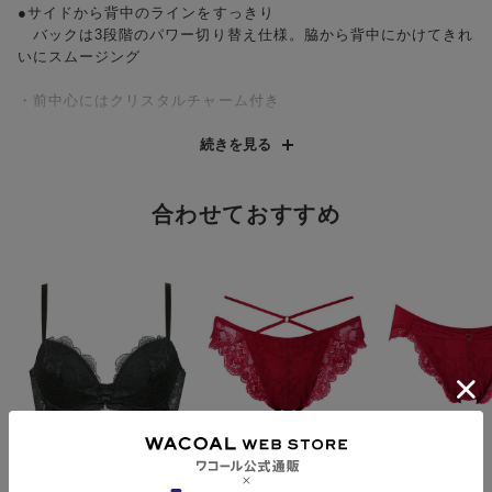
●サイドから背中のラインをすっきり
バックは3段階のパワー切り替え仕様。脇から背中にかけてきれ
いにスムージング
・前中心にはクリスタルチャーム付き
繊細でインポートライクなレースの美しさが際立つ定番コレクシ
続きを見る
ョン。前中心にはクリスタルチャームをアクセントに飾って、上
品なきらめきをプラスしました。段差が気になりやすいバック部
分を3段階のパワー切り替えにすることで、後ろ姿をきれいに。バ
合わせておすすめ
ストにフィットしやすいカップもポイントです。シャツやニット
など、背中のラインが気になりやすいお洋服とも好相性。機能性
とデザイン性を兼ね備えた、日常に取り入れやすいエレガントな
アイテムです。
サルート
サルート
サルート
バストを寄せてキレイ
Ｔバックショーツ
ショーツ