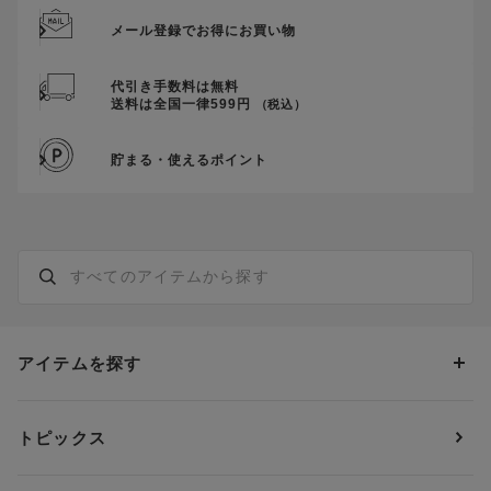
メール登録でお得にお買い物
代引き手数料は無料
送料は全国一律599円
（税込）
貯まる・使えるポイント
アイテムを探す
カテゴリーから探す
トピックス
ブラジャー
ブランドから探す
ショーツ
ＯＵＲ ＷＡＣＯＡＬ