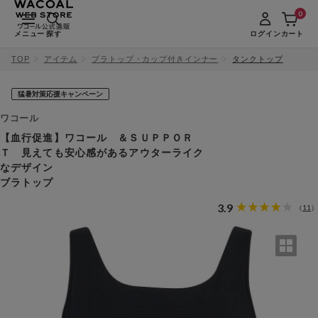
0
メニュー
探す
ログイン
カート
TOP
アイテム
ブラトップ・カップ付きインナー
タンクトップ
猛暑対策応援キャンペーン
ワコール
【血行促進】ワコール ＆ＳＵＰＰＯＲ
Ｔ 見えても安心感があるアウターライク
なデザイン
ブラトップ
3.9
11
（
）