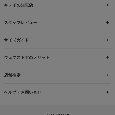
カップサイズから探す
キレイの知恵袋
ブラジャー&ショーツセット
アンフィ
AAAカップ
アンダーサイズから探す
ブラトップ・カップ付きインナー
ウイング
AAカップ
アンダー60
価格から探す
スタッフレビュー
ガードル・コントロールボトム
ウイング／レシアージュ
Aカップ
アンダー65
ランキングから探す
～1,000円
ランジェリー
ウンナナクール
人気レビュー
Bカップ
アンダー70
セールから探す
1,000円 ～ 2,000円
サイズガイド
肌着・ニットインナー
サルート
人気スタッフ
Cカップ
アンダー75
2,000円 ～ 3,000円
ソックス・レッグウェア
Yue
すべてのレビューを見る
Dカップ
アンダー80
3,000円 ～ 5,000円
ウェブストアのメリット
パジャマ・ルームウェア
ＹＯＪＯＹ
Eカップ
アンダー85
5,000円 ～ 7,000円
アウターウェア
ワコール
便利なサービス
Fカップ
アンダー90
7,000円 ～ 10,000円
店舗検索
スイムウェア
ワコール／パルファージュ
お得なメールニュース
Gカップ
アンダー95
10,000円 ～ 15,000円
パンプス・シューズ
ワコール／ラゼ
Hカップ
アンダー100
15,000円 ～ 20,000円
ヘルプ・お問い合せ
マタニティ
ワコールサイズオーダー／My Size Collection
Iカップ
アンダー105
20,000円 ～
キッズ・ジュニア
ワコール_ウェブ限定
初めての方へ
Jカップ
アンダー110
スポーツアイテム
ワコール_リラックス＆スリープ
ご利用ガイド