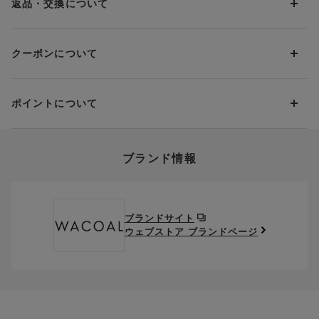
PayPay
返品・交換について
当社の都合により、ご注文商品のお届けを2回以上に分割させて
Amazon Pay
いただく場合は、初回のお届け分のみ送料をご負担いただきま
返品・交換は到着後8日以内にお願いいたします。
d払い
す。
クーポンについて
ブラジャー・靴・スポーツタイツ(CW-X)・一部マタニティ商品
楽天ペイ
クーポン・ポイントは送料にはご利用いただけません。
(産後ガードル・骨盤ベルト)・リマンマパッド(洗い替えパッド
現金での振り込み（後払い）
カバー含む)の同一品番へのサイズ交換による返送料は「着払
クーポン利用方法について
い」をご利用ください。ただし、セール商品は返送料無料の対
ポイントについて
※商品や条件により、一部ご利用いただけないお支払方法がござ
クーポン利用欄の『クーポンを利用する』にチェックし、取得
象外です。
います。
済のクーポン一覧から、 利用されるクーポンを選択してくださ
上述の返送料着払い対象商品以外の、お客様のご都合(注文間違
い。
そのほか、お支払い方法に関するご案内を見る
ポイントの使い方
い・サイズが合わない・イメージ違い等)による返品・交換時の
ブランド情報
お支払い画面からでも、クーポンを登録することができます。
返送料は、お客様のご負担でお願いいたします。
ご利用いただく場合には「ポイントを利用する」を選択してく
クーポン番号欄へ、お持ちのクーポン番号を入力し、取得ボタ
ださい。
※セール商品は返品・交換いただけますが、返送料無料の対象外
ンを押してください。
ポイントはお客様とのお取引が確定した後からご利用可能とな
です。（お客様にて送料をご負担）ご了承ください。
取得済みクーポン一覧にクーポンが追加されます。
ります。
取得されたクーポンを、ご指定いただくことで、ご利用になれ
ブランドサイト
※異なる商品(品番)への交換は承っておりません。異なる商品(品
ご利用可能になるまでしばらくお時間をいただくことがござい
ます。
ウェブストア ブランドページ
番)への交換をご希望の場合は、ワコールウェブストアより改めて
ます。
ご注文をお願いいたします。
クーポン利用時のご注意
お持ちのポイントは一括してのみご利用いただくことができ、
ご利用されたクーポンや、ご利用期限が終了したクーポンも表
一部のみのご利用はできません。
示されます。ご了承くださいませ。
商品を複数点ご注文いただき、ポイントをご利用いただいた場
クーポン名に記載の金額は税抜きとなります。
合、それぞれの商品金額ごとにご利用クーポン(ポイント)は振