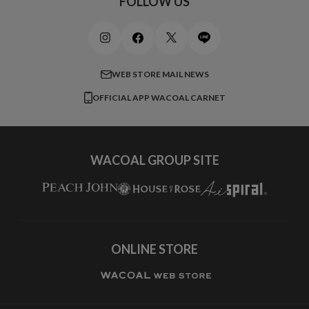
FOLLOW US
ビューティー・コスメ
ワコール_マタニティ
商品に関するご要望
メンズインナーウェア
ワコール／ラブボディ
よくある質問
すべてのアイテムを見る
ブロス バイ ワコールメン
特定商取引法に基づく表記
WEB STORE MAIL NEWS
CW-X
OFFICIAL APP WACOAL CARNET
すべてのブランドを見る
WACOAL GROUP SITE
ONLINE STORE