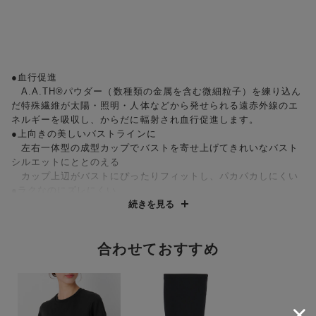
●血行促進
A.A.TH®パウダー（数種類の金属を含む微細粒子）を練り込ん
だ特殊繊維が太陽・照明・人体などから発せられる遠赤外線のエ
ネルギーを吸収し、からだに輻射され血行促進します。
●上向きの美しいバストラインに
左右一体型の成型カップでバストを寄せ上げてきれいなバスト
シルエットにととのえる
カップ上辺がバストにぴったりフィットし、パカパカしにくい
●ラクなのにズレにくい
バスト部分はアンダーゴムがなく、しめつけ感を軽減し、ズレ
続きを見る
上がりにくい
●背中のラインがすっきり
バック部分はアンダーゴムのないフリーカッティング仕様で背
合わせておすすめ
中の段差を軽減
●快適な着ごこち
カップ以外の内側の生地には、A.A.TH®繊維高混率のフリーカ
ッティング素材を採用