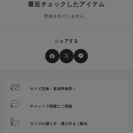
クーポン番号ごとに、お一人様一回限りとさせていただきま
り分けられます。ご注文商品の一部が完売、もしくは返品され
最近チェックしたアイテム
す。
た場合、その商品に振り分けられていたクーポン(ポイント)
は、ご利用可能ポイントに戻り、次回以降のご購入分よりお使
登録されていません。
クーポン番号ごとに、注文金額や注文商品など、ご利用いただ
いいただけます。予めご了承ください。
ける条件の設定がございます。ご利用条件を満たしていないご
注文は、クーポンをご利用いただけません。
ポイントは送料・ギフトサービス料にはご利用いただけませ
ん。
クーポンはセール商品にもご利用いただけます。
シェアする
二つ以上のクーポンを併用して利用することはできません。
そのほか、ポイントに関するご案内を見る
電話注文の場合は、クーポンはご利用いただけません。
送料、ギフトサービス料はご注文金額に含まれません。
ご優待割引金額が、クーポンご利用条件となります。
ご注文が確定したのち、後追いでクーポン使用のお申し出をい
ただきましても、適用することができませんのでご注意くださ
サイズ交換・返送料無料！
い。
そのほか、クーポンに関するご案内を見る
チャットで気軽にご相談
サイズの測り方・選び方をご案内