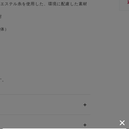
リエステル糸を使用した、環境に配慮した素材
射
本体）
す。