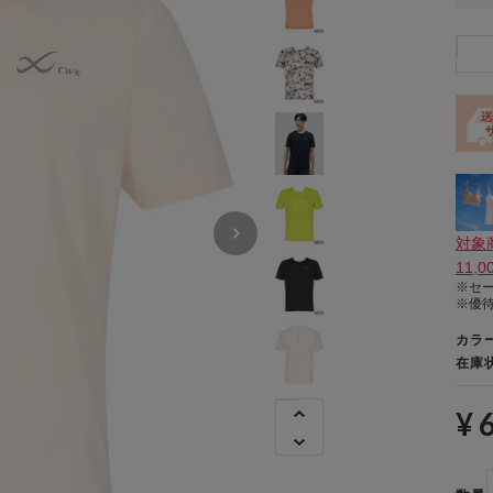
対象
11,
※セ
※優
カラ
在庫
¥ 