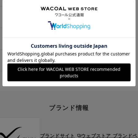
として599円（税込）（全国一律）をご負担いた
上に分割させていただく場合は、初回のお届け分の
。
せん。
マタニティ商品(産後ガードル・骨盤ベルト)・リマ
品番へのサイズ交換による返送料は「着払い」をご
の対象外です。
都合(注文間違い・サイズが合わない・イメージ違
払方法がございます。
ックし、取得済のクーポン一覧から、 利用される
ご負担でお願いいたします。
無料の対象外です。（お客様にて送料をご負担）
ができます。
し、取得ボタンを押してください。
を選択してください。
。
利用可能となります。
異なる商品(品番)への交換をご希望の場合は、ワコ
ご利用になれます。
ます。
ことがございます。
ブランド情報
ことができ、一部のみのご利用はできません。
クーポンも表示されます。ご了承くださいませ。
いただいた場合、それぞれの商品金額ごとにご利
注文商品の一部が完売、もしくは返品された場合、
いただきます。
ト)は、ご利用可能ポイントに戻り、次回以降のご
ブランドサイト
ウェブストア ブランド
さい。