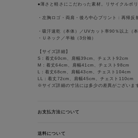
●薄さと軽さにこだわった素材。リサイクルポ
・左胸ロゴ・両肩・後ろ中心プリント：再帰反
・吸汗速乾（本体）／UVカット率90％以上（
・Ｕネック／半袖（3分袖）
【サイズ詳細】
S：着丈60cm、肩幅39cm、チェスト92cm
M：着丈64cm、肩幅41cm、チェスト98cm
L：着丈68cm、肩幅43cm、チェスト104cm
LL：着丈72cm、肩幅45cm、チェスト110cm
※サイズ詳細の寸法には多少の差異がございま
お支払方法について
お支払い方法は下記よりお選びいただけます。
送料について
代金引換