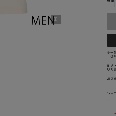
数量
一
せ
配送
取り
注文番
ワコ