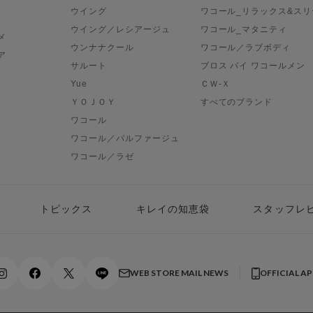
ウイング
ワコール_リラックス&スリ
ウイング／レシアージュ
ワコール_マタニティ
メ
ウンナナクール
ワコール／ラブボディ
ア
サルート
ブロス バイ ワコールメン
Yue
ＣＷ-Ｘ
ＹＯＪＯＹ
すべてのブランド
ワコール
ワコール／パルファージュ
ワコール／ラゼ
トピックス
キレイの知恵袋
スタッフレ
WEB STORE MAIL NEWS
OFFICIAL A