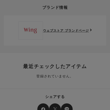
い。
そのほか、お支払い方法に関するご案内を見る
ポイントの使い方
い・サイズが合わない・イメージ違い等)による返品・交換時の
ブランド情報
お支払い画面からでも、クーポンを登録することができます。
返送料は、お客様のご負担でお願いいたします。
ご利用いただく場合には「ポイントを利用する」を選択してく
クーポン番号欄へ、お持ちのクーポン番号を入力し、取得ボタ
ださい。
※セール商品は返品・交換いただけますが、返送料無料の対象外
ンを押してください。
ポイントはお客様とのお取引が確定した後からご利用可能とな
です。（お客様にて送料をご負担）ご了承ください。
取得済みクーポン一覧にクーポンが追加されます。
ります。
取得されたクーポンを、ご指定いただくことで、ご利用になれ
ウェブストア ブランドページ
※異なる商品(品番)への交換は承っておりません。異なる商品(品
ご利用可能になるまでしばらくお時間をいただくことがござい
ます。
番)への交換をご希望の場合は、ワコールウェブストアより改めて
ます。
ご注文をお願いいたします。
クーポン利用時のご注意
お持ちのポイントは一括してのみご利用いただくことができ、
ご利用されたクーポンや、ご利用期限が終了したクーポンも表
一部のみのご利用はできません。
示されます。ご了承くださいませ。
商品を複数点ご注文いただき、ポイントをご利用いただいた場
クーポン名に記載の金額は税抜きとなります。
合、それぞれの商品金額ごとにご利用クーポン(ポイント)は振
クーポン番号ごとに、お一人様一回限りとさせていただきま
り分けられます。ご注文商品の一部が完売、もしくは返品され
最近チェックしたアイテム
す。
た場合、その商品に振り分けられていたクーポン(ポイント)
は、ご利用可能ポイントに戻り、次回以降のご購入分よりお使
登録されていません。
クーポン番号ごとに、注文金額や注文商品など、ご利用いただ
いいただけます。予めご了承ください。
ける条件の設定がございます。ご利用条件を満たしていないご
注文は、クーポンをご利用いただけません。
ポイントは送料・ギフトサービス料にはご利用いただけませ
ん。
クーポンはセール商品にもご利用いただけます。
シェアする
二つ以上のクーポンを併用して利用することはできません。
そのほか、ポイントに関するご案内を見る
電話注文の場合は、クーポンはご利用いただけません。