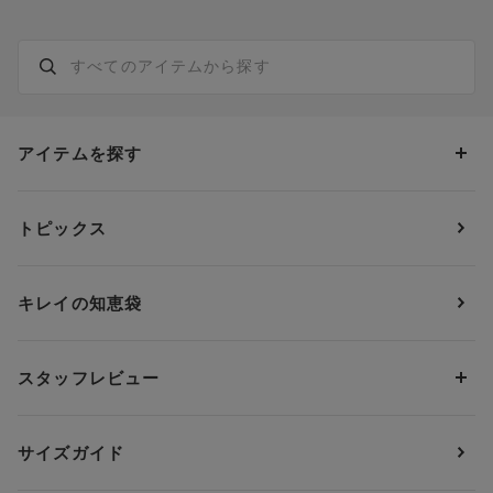
アイテムを探す
カテゴリーから探す
トピックス
ブラジャー
ブランドから探す
ショーツ
ＯＵＲ ＷＡＣＯＡＬ
カップサイズから探す
キレイの知恵袋
ブラジャー&ショーツセット
アンフィ
AAAカップ
アンダーサイズから探す
ブラトップ・カップ付きインナー
ウイング
AAカップ
アンダー60
価格から探す
スタッフレビュー
ガードル・コントロールボトム
ウイング／レシアージュ
Aカップ
アンダー65
ランキングから探す
～1,000円
ランジェリー
ウンナナクール
人気レビュー
Bカップ
アンダー70
セールから探す
1,000円 ～ 2,000円
サイズガイド
肌着・ニットインナー
サルート
人気スタッフ
Cカップ
アンダー75
2,000円 ～ 3,000円