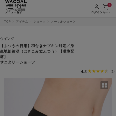
0
メニュー
探す
ログイン
カート
TOP
アイテム
ショーツ
ノーマルショーツ
ウイング
【ふつうの日用】羽付きナプキン対応／身
生地部綿混（はきこみ丈ふつう）【環境配
慮】
サニタリーショーツ
4.3
8
（
）