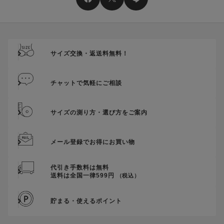
送料、ギフトサービス料はご注文金額に含まれません。
ご優待割引金額が、クーポンご利用条件となります。
ご注文が確定したのち、後追いでクーポン使用のお申し出をい
ただきましても、適用することができませんのでご注意くださ
サイズ交換・返送料無料！
い。
そのほか、クーポンに関するご案内を見る
チャットで気軽にご相談
サイズの測り方・選び方をご案内
メール登録でお得にお買い物
代引き手数料は無料
送料は全国一律599円
（税込）
貯まる・使えるポイント