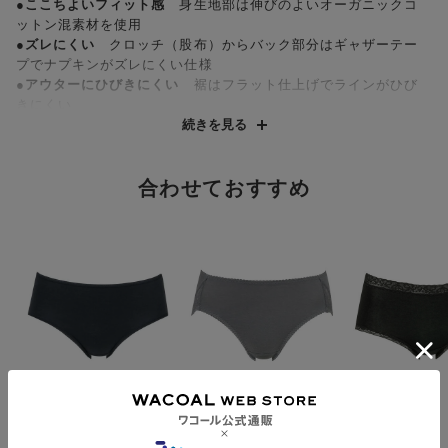
●ここちよいフィット感
身生地部は伸びのよいオーガニックコ
ットン混素材を使用
●ズレにくい
クロッチ（股布）からバック部分はギャザーテー
プでナプキンがズレにくい仕様
●アウターにひびきにくい
裾はフラット仕上げでラインがひび
きにくい
続きを見る
・はきこみ丈：ふつう
フロントにさりげなくレースをあしらったシンプルなデザイン
合わせておすすめ
に、生理中を快適に過ごす工夫がいっぱい。身生地部に伸縮性の
あるオーガニックコットン混素材を使用した、ここちよいフィッ
ト感のサニタリーショーツ。クロッチ（股布）からヒップ中央に
向かってギャザーテープをあしらい、ナプキンがズレにくい設計
に。羽付きナプキンに対応した、浮かしマチ肌側は防水布を使
用。裾はアウターにひびきにくいフラット仕上げで、生理中もお
しゃれを楽しみたい気分にやさしく寄り添います。
※オーガニックコットンは、栽培時の農薬や化学肥料を抑え、土
壌汚染など環境に配慮した素材です。
ウイング
ウイング
ウイング
身生地部オーガニック
身生地部オーガニック
身生地部綿混