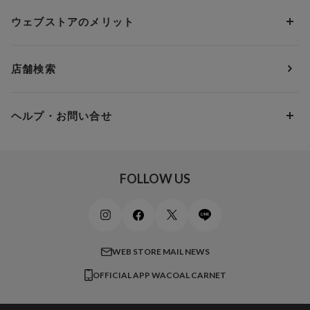
ソックス・レッグウェア
Yue
すべてのレビューを見る
Dカップ
アンダー80
3,000円 ～ 5,000円
ウェブストアのメリット
パジャマ・ルームウェア
ＹＯＪＯＹ
Eカップ
アンダー85
5,000円 ～ 7,000円
アウターウェア
ワコール
便利なサービス
Fカップ
アンダー90
7,000円 ～ 10,000円
店舗検索
スイムウェア
ワコール／パルファージュ
お得なメールニュース
Gカップ
アンダー95
10,000円 ～ 15,000円
パンプス・シューズ
ワコール／ラゼ
Hカップ
アンダー100
15,000円 ～ 20,000円
ヘルプ・お問い合せ
マタニティ
ワコールサイズオーダー／My Size Collection
Iカップ
アンダー105
20,000円 ～
キッズ・ジュニア
ワコール_ウェブ限定
初めての方へ
Jカップ
アンダー110
スポーツアイテム
ワコール_リラックス＆スリープ
ご利用ガイド
FOLLOW US
ビューティー・コスメ
ワコール_マタニティ
商品に関するご要望
メンズインナーウェア
ワコール／ラブボディ
よくある質問
すべてのアイテムを見る
ブロス バイ ワコールメン
特定商取引法に基づく表記
WEB STORE MAIL NEWS
CW-X
OFFICIAL APP WACOAL CARNET
すべてのブランドを見る