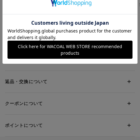
コットン混／肌側綿１
コットン混／肌側綿１
み丈ふつう） 
００％（はきこみ丈ふ
００％（はきこみ丈ふ
ツ
¥880
¥990
¥880
つう）【綿の贅沢オー
つう）【綿の贅沢オー
ガニック】 ショーツ
ガニック】 ショーツ
お支払方法について
お支払い方法は下記よりお選びいただけます。
送料について
代金引換
クレジット
1回のご注文のお届け先1ヶ所につき、送料の一部として599円
（税込）（全国一律）をご負担いただきます。
PayPay
返品・交換について
当社の都合により、ご注文商品のお届けを2回以上に分割させて
Amazon Pay
いただく場合は、初回のお届け分のみ送料をご負担いただきま
返品・交換は到着後8日以内にお願いいたします。
d払い
す。
クーポンについて
ブラジャー・靴・スポーツタイツ(CW-X)・一部マタニティ商品
楽天ペイ
クーポン・ポイントは送料にはご利用いただけません。
(産後ガードル・骨盤ベルト)・リマンマパッド(洗い替えパッド
現金での振り込み（後払い）
カバー含む)の同一品番へのサイズ交換による返送料は「着払
クーポン利用方法について
い」をご利用ください。ただし、セール商品は返送料無料の対
ポイントについて
※商品や条件により、一部ご利用いただけないお支払方法がござ
クーポン利用欄の『クーポンを利用する』にチェックし、取得
象外です。
います。
済のクーポン一覧から、 利用されるクーポンを選択してくださ
上述の返送料着払い対象商品以外の、お客様のご都合(注文間違