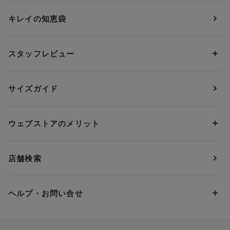
ショーツ
ＯＵＲ ＷＡＣＯＡＬ
カップサイズから探す
キレイの知恵袋
ブラジャー&ショーツセット
アンフィ
AAAカップ
アンダーサイズから探す
ブラトップ・カップ付きインナー
ウイング
AAカップ
アンダー60
価格から探す
スタッフレビュー
ガードル・コントロールボトム
ウイング／レシアージュ
Aカップ
アンダー65
ランキングから探す
～1,000円
ランジェリー
ウンナナクール
人気レビュー
Bカップ
アンダー70
セールから探す
1,000円 ～ 2,000円
サイズガイド
肌着・ニットインナー
サルート
人気スタッフ
Cカップ
アンダー75
2,000円 ～ 3,000円
ソックス・レッグウェア
Yue
すべてのレビューを見る
Dカップ
アンダー80
3,000円 ～ 5,000円
ウェブストアのメリット
パジャマ・ルームウェア
ＹＯＪＯＹ
Eカップ
アンダー85
5,000円 ～ 7,000円
アウターウェア
ワコール
便利なサービス
Fカップ
アンダー90
7,000円 ～ 10,000円
店舗検索
スイムウェア
ワコール／パルファージュ
お得なメールニュース
Gカップ
アンダー95
10,000円 ～ 15,000円
パンプス・シューズ
ワコール／ラゼ
Hカップ
アンダー100
15,000円 ～ 20,000円
ヘルプ・お問い合せ
マタニティ
ワコールサイズオーダー／My Size Collection
Iカップ
アンダー105
20,000円 ～
キッズ・ジュニア
ワコール_ウェブ限定
初めての方へ
Jカップ
アンダー110