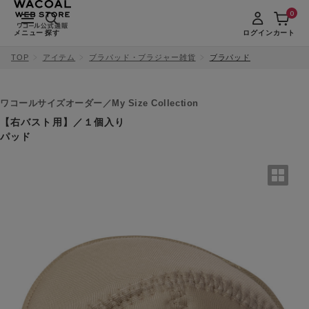
0
メニュー
探す
ログイン
カート
TOP
アイテム
ブラパッド・ブラジャー雑貨
ブラパッド
ワコールサイズオーダー／My Size Collection
【右バスト用】／１個入り
パッド