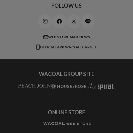
スポーツアイテム
ワコール_リラックス＆スリープ
ご利用ガイド
FOLLOW US
ビューティー・コスメ
ワコール_マタニティ
商品に関するご要望
メンズインナーウェア
ワコール／ラブボディ
よくある質問
すべてのアイテムを見る
ブロス バイ ワコールメン
特定商取引法に基づく表記
WEB STORE MAIL NEWS
CW-X
OFFICIAL APP WACOAL CARNET
すべてのブランドを見る
WACOAL GROUP SITE
ONLINE STORE