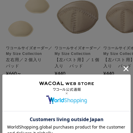
ワコールサイズオーダー／
ワコールサイズオーダー／
ワコールサイズ
My Size Collection
My Size Collection
My Size Collec
左右用／２個入り
【左バスト用】／１個
【左バスト用
パッド
入り パッド
入り パッド
¥660～
¥440
¥440
お支払方法について
お支払い方法は下記よりお選びいただけます。
送料について
代金引換
クレジット
1回のご注文のお届け先1ヶ所につき、送料の一部として599円