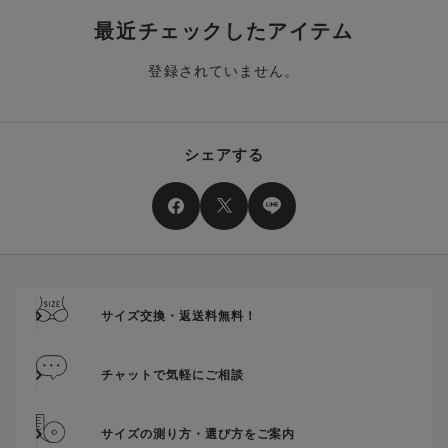
合、それぞれの商品金額ごとにご利用クーポン(ポイント)は振
クーポン番号ごとに、お一人様一回限りとさせていただきま
り分けられます。ご注文商品の一部が完売、もしくは返品され
最近チェックしたアイテム
す。
た場合、その商品に振り分けられていたクーポン(ポイント)
は、ご利用可能ポイントに戻り、次回以降のご購入分よりお使
登録されていません。
クーポン番号ごとに、注文金額や注文商品など、ご利用いただ
いいただけます。予めご了承ください。
ける条件の設定がございます。ご利用条件を満たしていないご
注文は、クーポンをご利用いただけません。
ポイントは送料・ギフトサービス料にはご利用いただけませ
ん。
クーポンはセール商品にもご利用いただけます。
シェアする
二つ以上のクーポンを併用して利用することはできません。
そのほか、ポイントに関するご案内を見る
電話注文の場合は、クーポンはご利用いただけません。
送料、ギフトサービス料はご注文金額に含まれません。
ご優待割引金額が、クーポンご利用条件となります。
ご注文が確定したのち、後追いでクーポン使用のお申し出をい
ただきましても、適用することができませんのでご注意くださ
サイズ交換・返送料無料！
い。
そのほか、クーポンに関するご案内を見る
チャットで気軽にご相談
サイズの測り方・選び方をご案内