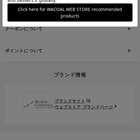
（税込）（全国一律）をご負担いただきます。
PayPay
返品・交換について
当社の都合により、ご注文商品のお届けを2回以上に分割させて
Amazon Pay
いただく場合は、初回のお届け分のみ送料をご負担いただきま
返品・交換は到着後8日以内にお願いいたします。
d払い
す。
クーポンについて
ブラジャー・靴・スポーツタイツ(CW-X)・一部マタニティ商品
楽天ペイ
クーポン・ポイントは送料にはご利用いただけません。
(産後ガードル・骨盤ベルト)・リマンマパッド(洗い替えパッド
現金での振り込み（後払い）
カバー含む)の同一品番へのサイズ交換による返送料は「着払
クーポン利用方法について
い」をご利用ください。ただし、セール商品は返送料無料の対
ポイントについて
※商品や条件により、一部ご利用いただけないお支払方法がござ
クーポン利用欄の『クーポンを利用する』にチェックし、取得
象外です。
います。
済のクーポン一覧から、 利用されるクーポンを選択してくださ
上述の返送料着払い対象商品以外の、お客様のご都合(注文間違
い。
そのほか、お支払い方法に関するご案内を見る
ポイントの使い方
い・サイズが合わない・イメージ違い等)による返品・交換時の
ブランド情報
お支払い画面からでも、クーポンを登録することができます。
返送料は、お客様のご負担でお願いいたします。
ご利用いただく場合には「ポイントを利用する」を選択してく
クーポン番号欄へ、お持ちのクーポン番号を入力し、取得ボタ
ださい。
※セール商品は返品・交換いただけますが、返送料無料の対象外
ンを押してください。
ポイントはお客様とのお取引が確定した後からご利用可能とな
です。（お客様にて送料をご負担）ご了承ください。
取得済みクーポン一覧にクーポンが追加されます。
ります。
取得されたクーポンを、ご指定いただくことで、ご利用になれ
ブランドサイト
※異なる商品(品番)への交換は承っておりません。異なる商品(品
ご利用可能になるまでしばらくお時間をいただくことがござい
ます。
ウェブストア ブランドページ
番)への交換をご希望の場合は、ワコールウェブストアより改めて
ます。
ご注文をお願いいたします。
クーポン利用時のご注意
お持ちのポイントは一括してのみご利用いただくことができ、
ご利用されたクーポンや、ご利用期限が終了したクーポンも表
一部のみのご利用はできません。
示されます。ご了承くださいませ。
商品を複数点ご注文いただき、ポイントをご利用いただいた場
クーポン名に記載の金額は税抜きとなります。