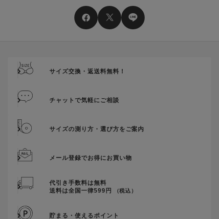
そのほか、ポイントに関するご案内を見る
電話注文の場合は、クーポンはご利用いただけません。
送料、ギフトサービス料はご注文金額に含まれません。
ご優待割引金額が、クーポンご利用条件となります。
ご注文が確定したのち、後追いでクーポン使用のお申し出をい
ただきましても、適用することができませんのでご注意くださ
サイズ交換・返送料無料！
い。
そのほか、クーポンに関するご案内を見る
チャットで気軽にご相談
サイズの測り方・選び方をご案内
メール登録でお得にお買い物
代引き手数料は無料
送料は全国一律599円
（税込）
貯まる・使えるポイント