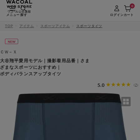
0
メニュー
探す
ログイン
カート
TOP
アイテム
スポーツアイテム
スポーツタイツ
NEW
ＣＷ－Ｘ
大谷翔平愛用モデル｜撮影着用品番｜さま
ざまなスポーツにおすすめ｜
ボディバランスアップタイツ
5.0
7
（
）