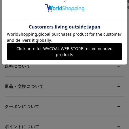
クール｜大谷翔平愛用
クール｜大谷翔平愛用
股関節・腰サ
・吸汗速乾（本体）／汗消臭（本体）
モデル｜さまざまなス
モデル｜さまざまなス
さまざまなス
・ハーフ（ひざ上丈）／はきこみ丈：ジャストウエスト
ポーツにおすすめ｜
ポーツにおすすめ｜
おすすめ｜ ボ
¥11,000
¥11,000
¥11,000～
ボディバランスアップ
ボディバランスアップ
ランスアップ
※「Flex Move®」はセーレン（株）の登録商標です
猛暑対策応援キャンペーン
猛暑対策応援キャンペーン
タイツ
タイツ
※塩素に弱い素材のためプールでは使用できません
着圧（加圧）を利用した商品の使用上のご注意
お支払方法について
「スポーツタイツの選び方」はこちらへ
CW-Xスポーツタイツを一覧表で比較する＞
お支払い方法は下記よりお選びいただけます。
送料について
代金引換
クレジット
1回のご注文のお届け先1ヶ所につき、送料の一部として599円
（税込）（全国一律）をご負担いただきます。
PayPay
返品・交換について
当社の都合により、ご注文商品のお届けを2回以上に分割させて
Amazon Pay
いただく場合は、初回のお届け分のみ送料をご負担いただきま
返品・交換は到着後8日以内にお願いいたします。
d払い
す。
クーポンについて
ブラジャー・靴・スポーツタイツ(CW-X)・一部マタニティ商品
楽天ペイ
クーポン・ポイントは送料にはご利用いただけません。
(産後ガードル・骨盤ベルト)・リマンマパッド(洗い替えパッド
現金での振り込み（後払い）
カバー含む)の同一品番へのサイズ交換による返送料は「着払
クーポン利用方法について
い」をご利用ください。ただし、セール商品は返送料無料の対
ポイントについて
※商品や条件により、一部ご利用いただけないお支払方法がござ