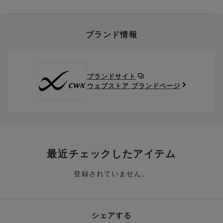
クーポン利用欄の『クーポンを利用する』にチェックし、取得
象外です。
います。
済のクーポン一覧から、 利用されるクーポンを選択してくださ
上述の返送料着払い対象商品以外の、お客様のご都合(注文間違
い。
そのほか、お支払い方法に関するご案内を見る
ポイントの使い方
い・サイズが合わない・イメージ違い等)による返品・交換時の
ブランド情報
お支払い画面からでも、クーポンを登録することができます。
返送料は、お客様のご負担でお願いいたします。
ご利用いただく場合には「ポイントを利用する」を選択してく
クーポン番号欄へ、お持ちのクーポン番号を入力し、取得ボタ
ださい。
※セール商品は返品・交換いただけますが、返送料無料の対象外
ンを押してください。
ポイントはお客様とのお取引が確定した後からご利用可能とな
です。（お客様にて送料をご負担）ご了承ください。
取得済みクーポン一覧にクーポンが追加されます。
ります。
取得されたクーポンを、ご指定いただくことで、ご利用になれ
ブランドサイト
※異なる商品(品番)への交換は承っておりません。異なる商品(品
ご利用可能になるまでしばらくお時間をいただくことがござい
ます。
ウェブストア ブランドページ
番)への交換をご希望の場合は、ワコールウェブストアより改めて
ます。
ご注文をお願いいたします。
クーポン利用時のご注意
お持ちのポイントは一括してのみご利用いただくことができ、
ご利用されたクーポンや、ご利用期限が終了したクーポンも表
一部のみのご利用はできません。
示されます。ご了承くださいませ。
商品を複数点ご注文いただき、ポイントをご利用いただいた場
クーポン名に記載の金額は税抜きとなります。
合、それぞれの商品金額ごとにご利用クーポン(ポイント)は振
クーポン番号ごとに、お一人様一回限りとさせていただきま
り分けられます。ご注文商品の一部が完売、もしくは返品され
最近チェックしたアイテム
す。
た場合、その商品に振り分けられていたクーポン(ポイント)
は、ご利用可能ポイントに戻り、次回以降のご購入分よりお使
登録されていません。
クーポン番号ごとに、注文金額や注文商品など、ご利用いただ
いいただけます。予めご了承ください。
ける条件の設定がございます。ご利用条件を満たしていないご
注文は、クーポンをご利用いただけません。
ポイントは送料・ギフトサービス料にはご利用いただけませ
ん。
クーポンはセール商品にもご利用いただけます。
シェアする
二つ以上のクーポンを併用して利用することはできません。