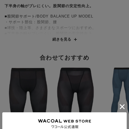
下半身の軸がブレにくい。股関節の安定性向上。
■股関節サポート/BODY BALANCE UP MODEL
・サポート部位：股関節、腰
■球技・陸上等、さまざまなスポーツにおすすめ。
■下半身の軸がブレにくい。股関節の安定性向上
■一枚ばきできるタイプ
続きを見る
●両脇から股関節をサポート
●前後から骨盤をサポート
合わせておすすめ
●接着技術で、サポートラインの縫い目をなくし、肌ざわりがよ
い。
●高いストレッチ性があり、しなやかでソフトな風合いの「Flex
Move®」を採用。フィット感がよく、着ごこちのよい素材です。
タテ・ヨコ・ナナメ全方向均一に伸びる8WAYストレッチなの
で、動きやすい。
・すそ：フリーなカッティング始末ですっきり。ひびきにくく、
締め付けを感じにくい
・フロント部分：立体設計。縫い目があたらない袋縫いで、やさ
しい肌あたり
ＣＷ－Ｘ
ＣＷ－Ｘ
ＣＷ－Ｘ