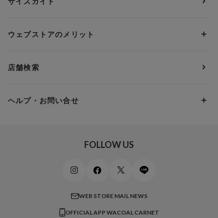
サイズガイド
肌着・ニットインナー
サルート
人気スタッフ
Cカップ
アンダー75
2,000円 ～ 3,000円
ソックス・レッグウェア
Yue
すべてのレビューを見る
Dカップ
アンダー80
3,000円 ～ 5,000円
ウェブストアのメリット
パジャマ・ルームウェア
ＹＯＪＯＹ
Eカップ
アンダー85
5,000円 ～ 7,000円
アウターウェア
ワコール
便利なサービス
Fカップ
アンダー90
7,000円 ～ 10,000円
店舗検索
スイムウェア
ワコール／パルファージュ
お得なメールニュース
Gカップ
アンダー95
10,000円 ～ 15,000円
パンプス・シューズ
ワコール／ラゼ
Hカップ
アンダー100
15,000円 ～ 20,000円
ヘルプ・お問い合せ
マタニティ
ワコールサイズオーダー／My Size Collection
Iカップ
アンダー105
20,000円 ～
キッズ・ジュニア
ワコール_ウェブ限定
初めての方へ
Jカップ
アンダー110
スポーツアイテム
ワコール_リラックス＆スリープ
ご利用ガイド
FOLLOW US
ビューティー・コスメ
ワコール_マタニティ
商品に関するご要望
メンズインナーウェア
ワコール／ラブボディ
よくある質問
すべてのアイテムを見る
ブロス バイ ワコールメン
特定商取引法に基づく表記
WEB STORE MAIL NEWS
CW-X
OFFICIAL APP WACOAL CARNET