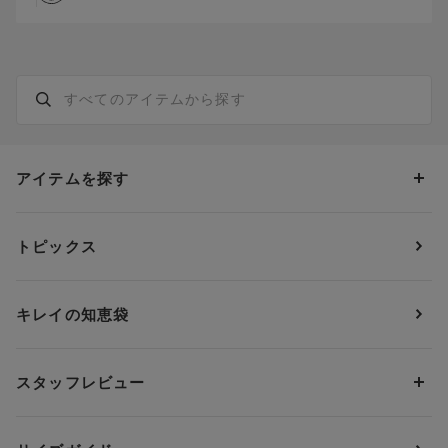
アイテムを探す
カテゴリーから探す
トピックス
ブラジャー
ブランドから探す
ショーツ
ＯＵＲ ＷＡＣＯＡＬ
カップサイズから探す
キレイの知恵袋
ブラジャー&ショーツセット
アンフィ
AAAカップ
アンダーサイズから探す
ブラトップ・カップ付きインナー
ウイング
AAカップ
アンダー60
価格から探す
スタッフレビュー
ガードル・コントロールボトム
ウイング／レシアージュ
Aカップ
アンダー65
ランキングから探す
～1,000円
ランジェリー
ウンナナクール
人気レビュー
Bカップ
アンダー70
セールから探す
1,000円 ～ 2,000円