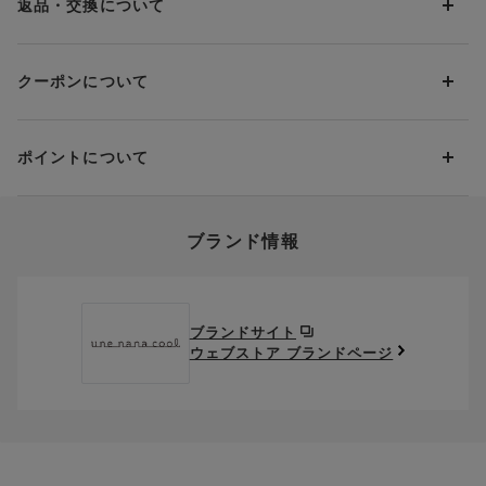
PayPay
返品・交換について
ル】364シリーズ
は
こちら
＞＞＞
当社の都合により、ご注文商品のお届けを2回以上に分割させて
Amazon Pay
いただく場合は、初回のお届け分のみ送料をご負担いただきま
返品・交換は到着後8日以内にお願いいたします。
d払い
す。
クーポンについて
ブラジャー・靴・スポーツタイツ(CW-X)・一部マタニティ商品
楽天ペイ
クーポン・ポイントは送料にはご利用いただけません。
(産後ガードル・骨盤ベルト)・リマンマパッド(洗い替えパッド
現金での振り込み（後払い）
カバー含む)の同一品番へのサイズ交換による返送料は「着払
クーポン利用方法について
い」をご利用ください。ただし、セール商品は返送料無料の対
ポイントについて
※商品や条件により、一部ご利用いただけないお支払方法がござ
クーポン利用欄の『クーポンを利用する』にチェックし、取得
象外です。
います。
済のクーポン一覧から、 利用されるクーポンを選択してくださ
上述の返送料着払い対象商品以外の、お客様のご都合(注文間違
い。
そのほか、お支払い方法に関するご案内を見る
ポイントの使い方
い・サイズが合わない・イメージ違い等)による返品・交換時の
ブランド情報
お支払い画面からでも、クーポンを登録することができます。
返送料は、お客様のご負担でお願いいたします。
ご利用いただく場合には「ポイントを利用する」を選択してく
クーポン番号欄へ、お持ちのクーポン番号を入力し、取得ボタ
ださい。
※セール商品は返品・交換いただけますが、返送料無料の対象外
ンを押してください。
ポイントはお客様とのお取引が確定した後からご利用可能とな
です。（お客様にて送料をご負担）ご了承ください。
取得済みクーポン一覧にクーポンが追加されます。
ります。
取得されたクーポンを、ご指定いただくことで、ご利用になれ
ブランドサイト
※異なる商品(品番)への交換は承っておりません。異なる商品(品
ご利用可能になるまでしばらくお時間をいただくことがござい
ます。
ウェブストア ブランドページ
番)への交換をご希望の場合は、ワコールウェブストアより改めて
ます。
ご注文をお願いいたします。
クーポン利用時のご注意
お持ちのポイントは一括してのみご利用いただくことができ、
ご利用されたクーポンや、ご利用期限が終了したクーポンも表
一部のみのご利用はできません。
示されます。ご了承くださいませ。
商品を複数点ご注文いただき、ポイントをご利用いただいた場
クーポン名に記載の金額は税抜きとなります。
合、それぞれの商品金額ごとにご利用クーポン(ポイント)は振