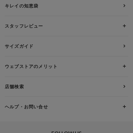
カップサイズから探す
キレイの知恵袋
ブラジャー&ショーツセット
アンフィ
AAAカップ
アンダーサイズから探す
ブラトップ・カップ付きインナー
ウイング
AAカップ
アンダー60
価格から探す
スタッフレビュー
ガードル・コントロールボトム
ウイング／レシアージュ
Aカップ
アンダー65
ランキングから探す
～1,000円
ランジェリー
ウンナナクール
人気レビュー
Bカップ
アンダー70
セールから探す
1,000円 ～ 2,000円
サイズガイド
肌着・ニットインナー
サルート
人気スタッフ
Cカップ
アンダー75
2,000円 ～ 3,000円
ソックス・レッグウェア
Yue
すべてのレビューを見る
Dカップ
アンダー80
3,000円 ～ 5,000円
ウェブストアのメリット
パジャマ・ルームウェア
ＹＯＪＯＹ
Eカップ
アンダー85
5,000円 ～ 7,000円
アウターウェア
ワコール
便利なサービス
Fカップ
アンダー90
7,000円 ～ 10,000円
店舗検索
スイムウェア
ワコール／パルファージュ
お得なメールニュース
Gカップ
アンダー95
10,000円 ～ 15,000円
パンプス・シューズ
ワコール／ラゼ
Hカップ
アンダー100
15,000円 ～ 20,000円
ヘルプ・お問い合せ
マタニティ
ワコールサイズオーダー／My Size Collection
Iカップ
アンダー105
20,000円 ～
キッズ・ジュニア
ワコール_ウェブ限定
初めての方へ
Jカップ
アンダー110
スポーツアイテム
ワコール_リラックス＆スリープ
ご利用ガイド