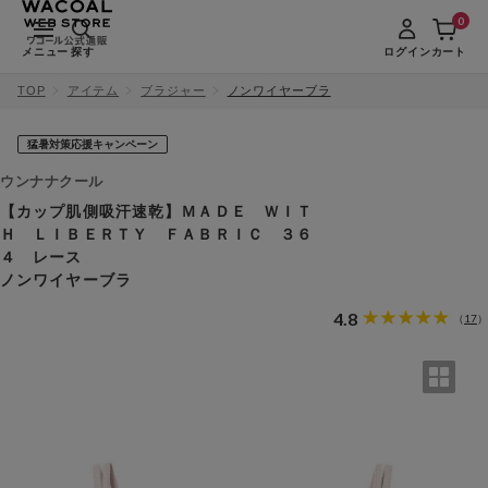
0
メニュー
探す
ログイン
カート
TOP
アイテム
ブラジャー
ノンワイヤーブラ
猛暑対策応援キャンペーン
ウンナナクール
【カップ肌側吸汗速乾】ＭＡＤＥ ＷＩＴ
Ｈ ＬＩＢＥＲＴＹ ＦＡＢＲＩＣ ３６
４ レース
ノンワイヤーブラ
4.8
17
（
）