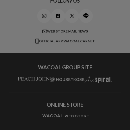
FOLLOW US
ビューティー・コスメ
ワコール_マタニティ
商品に関するご要望
メンズインナーウェア
ワコール／ラブボディ
よくある質問
すべてのアイテムを見る
ブロス バイ ワコールメン
特定商取引法に基づく表記
WEB STORE MAIL NEWS
CW-X
OFFICIAL APP WACOAL CARNET
すべてのブランドを見る
WACOAL GROUP SITE
ONLINE STORE