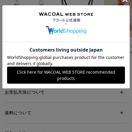
・三角パワーネットと2本ストラップの引き上げ構造で、バストの
まるみにフィット。
・ほどよい高さと厚みのウレタン成型カップ（※）がナチュラル
なバストをメイク。※かたちづくられた立体的なカップのこと
・脇高設計で、背中をすっきりととのえる。
・カップ肌側には乾きやすい生地を使用しているので、汗をかい
てもさらっと快適。
ウンナナクール
ウンナナクール
ウンナナクール
ＭＡＤＥ ＷＩＴＨ
【リニューアル】３６
ＭＡＤＥ 
【大切なお知らせ】
ＬＩＢＥＲＴＹ ＦＡ
４ブラ レース ＭＡ
ＬＩＢＥＲＴ
ウンナナクールを代表するノンワイヤーブラジャー
ＢＲＩＣ さあ、わた
ＤＥ ＷＩＴＨ ＬＩ
ＢＲＩＣ ナ
¥4,620
¥4,620
¥3,300
『364ブラ シンプル』と『364ブラ レース』は
【2026年春】
にリ
し レース ３／４カ
ＢＥＲＴＹ ＦＡＢＲ
プブラ ノン
ニューアルしました！
猛暑対策応援キャンペーン
猛暑対策応援キャンペーン
ップブラ
ＩＣ ノンワイヤーブ
ーブラ
リニューアル前の商品は【追加生産の予定はございません】
ので
ラ
現在庫がなくなり次第、販売終了となります。
お早めにご覧ください。
お支払方法について
■対象品番
旧品番：JB3710（364ブラ シンプル）→新品番：JB3760
JB3760はこちら
＞＞＞
お支払い方法は下記よりお選びいただけます。
旧品番：JB3510（364ブラ レース）→新品番：JB3560
送料について
代金引換
JB3560はこちら
＞＞＞
クレジット
1回のご注文のお届け先1ヶ所につき、送料の一部として599円
デザインもカラーもいろいろ！une nana coolの
【リニューア
（税込）（全国一律）をご負担いただきます。