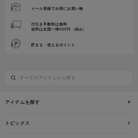
メール登録でお得にお買い物
代引き手数料は無料
送料は全国一律599円
（税込）
貯まる・使えるポイント
アイテムを探す
カテゴリーから探す
トピックス
ブラジャー
ブランドから探す
ショーツ
ＯＵＲ ＷＡＣＯＡＬ