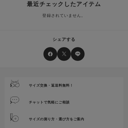
クーポン番号ごとに、お一人様一回限りとさせていただきま
り分けられます。ご注文商品の一部が完売、もしくは返品され
最近チェックしたアイテム
す。
た場合、その商品に振り分けられていたクーポン(ポイント)
は、ご利用可能ポイントに戻り、次回以降のご購入分よりお使
登録されていません。
クーポン番号ごとに、注文金額や注文商品など、ご利用いただ
いいただけます。予めご了承ください。
ける条件の設定がございます。ご利用条件を満たしていないご
注文は、クーポンをご利用いただけません。
ポイントは送料・ギフトサービス料にはご利用いただけませ
ん。
クーポンはセール商品にもご利用いただけます。
シェアする
二つ以上のクーポンを併用して利用することはできません。
そのほか、ポイントに関するご案内を見る
電話注文の場合は、クーポンはご利用いただけません。
送料、ギフトサービス料はご注文金額に含まれません。
ご優待割引金額が、クーポンご利用条件となります。
ご注文が確定したのち、後追いでクーポン使用のお申し出をい
ただきましても、適用することができませんのでご注意くださ
サイズ交換・返送料無料！
い。
そのほか、クーポンに関するご案内を見る
チャットで気軽にご相談
サイズの測り方・選び方をご案内