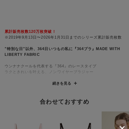
累計販売枚数120万枚突破！
※2019年9月13日〜2026年1月31日までのシリーズ累計販売枚数
”特別な日”以外、364日いつもの私に『364ブラ』MADE WITH
LIBERTY FABRIC
ウンナナクールを代表する『364』のレースタイプ
ラクときれいを叶える、ノンワイヤーブラジャー
・CB､LGカラーは「Linen Garden」柄、GR､OVカラーは
続きを見る
「Juniper」柄をレースにプリントした364レース。
〜リネン・ガーデン〜 草原の花々を天然のリネンに濃いガッシ
ュで描いたミドルスケールのデザイン。
合わせておすすめ
〜ジュニパー〜 小さな散らばったベリーと濃密な葉のパターン
で描かれ、どんな空間にも時代を超えた魅力をもたらします。
・バック上辺にゴムを使用していないので、ラクなつけごこち。