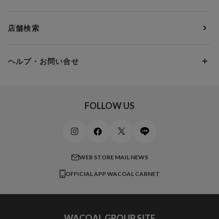
ＹＯＪＯＹ
Eカップ
アンダー85
5,000円 ～ 7,000円
アウターウェア
ワコール
便利なサービス
Fカップ
アンダー90
7,000円 ～ 10,000円
店舗検索
スイムウェア
ワコール／パルファージュ
お得なメールニュース
Gカップ
アンダー95
10,000円 ～ 15,000円
パンプス・シューズ
ワコール／ラゼ
Hカップ
アンダー100
15,000円 ～ 20,000円
ヘルプ・お問い合せ
マタニティ
ワコールサイズオーダー／My Size Collection
Iカップ
アンダー105
20,000円 ～
キッズ・ジュニア
ワコール_ウェブ限定
初めての方へ
Jカップ
アンダー110
スポーツアイテム
ワコール_リラックス＆スリープ
ご利用ガイド
FOLLOW US
ビューティー・コスメ
ワコール_マタニティ
商品に関するご要望
メンズインナーウェア
ワコール／ラブボディ
よくある質問
すべてのアイテムを見る
ブロス バイ ワコールメン
特定商取引法に基づく表記
WEB STORE MAIL NEWS
CW-X
OFFICIAL APP WACOAL CARNET
すべてのブランドを見る
WACOAL GROUP SITE