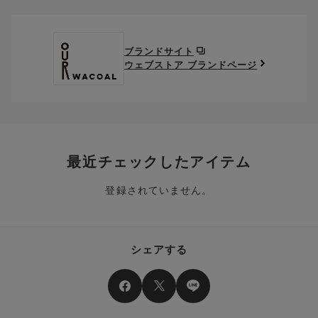
クーポン番号欄へ、お持ちのクーポン番号を入力し、取得ボタ
ださい。
※セール商品は返品・交換いただけますが、返送料無料の対象外
ンを押してください。
ポイントはお客様とのお取引が確定した後からご利用可能とな
です。（お客様にて送料をご負担）ご了承ください。
取得済みクーポン一覧にクーポンが追加されます。
ります。
取得されたクーポンを、ご指定いただくことで、ご利用になれ
ブランドサイト
※異なる商品(品番)への交換は承っておりません。異なる商品(品
ご利用可能になるまでしばらくお時間をいただくことがござい
ます。
ウェブストア ブランドページ
番)への交換をご希望の場合は、ワコールウェブストアより改めて
ます。
ご注文をお願いいたします。
クーポン利用時のご注意
お持ちのポイントは一括してのみご利用いただくことができ、
ご利用されたクーポンや、ご利用期限が終了したクーポンも表
一部のみのご利用はできません。
示されます。ご了承くださいませ。
商品を複数点ご注文いただき、ポイントをご利用いただいた場
クーポン名に記載の金額は税抜きとなります。
合、それぞれの商品金額ごとにご利用クーポン(ポイント)は振
クーポン番号ごとに、お一人様一回限りとさせていただきま
り分けられます。ご注文商品の一部が完売、もしくは返品され
最近チェックしたアイテム
す。
た場合、その商品に振り分けられていたクーポン(ポイント)
は、ご利用可能ポイントに戻り、次回以降のご購入分よりお使
登録されていません。
クーポン番号ごとに、注文金額や注文商品など、ご利用いただ
いいただけます。予めご了承ください。
ける条件の設定がございます。ご利用条件を満たしていないご
注文は、クーポンをご利用いただけません。
ポイントは送料・ギフトサービス料にはご利用いただけませ
ん。
クーポンはセール商品にもご利用いただけます。
シェアする
二つ以上のクーポンを併用して利用することはできません。
そのほか、ポイントに関するご案内を見る
電話注文の場合は、クーポンはご利用いただけません。
送料、ギフトサービス料はご注文金額に含まれません。