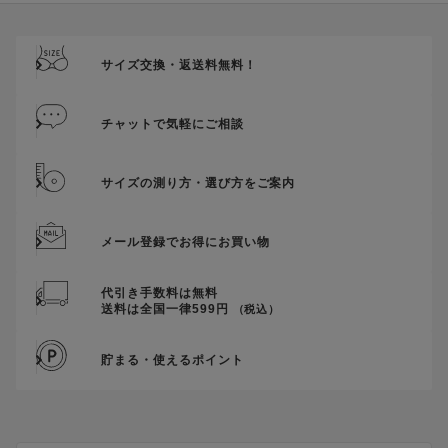
ご優待割引金額が、クーポンご利用条件となります。
ご注文が確定したのち、後追いでクーポン使用のお申し出をい
ただきましても、適用することができませんのでご注意くださ
サイズ交換・返送料無料！
い。
そのほか、クーポンに関するご案内を見る
チャットで気軽にご相談
※スタッフの骨格タイプは、「
SCANBE わたしを知る骨格診断
」の結果
に基づき記載しています。
サイズの測り方・選び方をご案内
詳細は
こちら
。
メール登録でお得にお買い物
代引き手数料は無料
送料は全国一律599円
（税込）
貯まる・使えるポイント