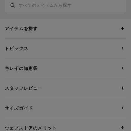
アイテムを探す
カテゴリーから探す
トピックス
ブラジャー
ブランドから探す
ショーツ
ＯＵＲ ＷＡＣＯＡＬ
カップサイズから探す
キレイの知恵袋
ブラジャー&ショーツセット
アンフィ
AAAカップ
アンダーサイズから探す
ブラトップ・カップ付きインナー
ウイング
AAカップ
アンダー60
価格から探す
スタッフレビュー
ガードル・コントロールボトム
ウイング／レシアージュ
Aカップ
アンダー65
ランキングから探す
～1,000円
ランジェリー
ウンナナクール
人気レビュー
Bカップ
アンダー70
セールから探す
1,000円 ～ 2,000円
サイズガイド
肌着・ニットインナー
サルート
人気スタッフ
Cカップ
アンダー75
2,000円 ～ 3,000円
ソックス・レッグウェア
Yue
すべてのレビューを見る
Dカップ
アンダー80
3,000円 ～ 5,000円
ウェブストアのメリット
パジャマ・ルームウェア