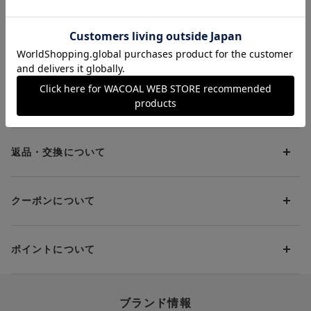
アウター トップス
ソール アウター ト
アウター ト
--------------------------------------
（カップ付き）
ップス（カップ付き）
（カップ付き
＃短丈 ＃コットン
お支払方法について
お支払い方法は下記よりお選びいただけます。
送料について
代金引換
クレジット
1回のご注文のお届け先1ヶ所につき、送料の一部として599円
（税込）（全国一律）をご負担いただきます。
PayPay
返品・交換について
当社の都合により、ご注文商品のお届けを2回以上に分割させて
Amazon Pay
いただく場合は、初回のお届け分のみ送料をご負担いただきま
返品・交換は到着後8日以内にお願いいたします。
d払い
す。
クーポンについて
ブラジャー・靴・スポーツタイツ(CW-X)・一部マタニティ商品
楽天ペイ
クーポン・ポイントは送料にはご利用いただけません。
(産後ガードル・骨盤ベルト)・リマンマパッド(洗い替えパッド
現金での振り込み（後払い）
カバー含む)の同一品番へのサイズ交換による返送料は「着払
クーポン利用方法について
い」をご利用ください。ただし、セール商品は返送料無料の対
ポイントについて
※商品や条件により、一部ご利用いただけないお支払方法がござ
クーポン利用欄の『クーポンを利用する』にチェックし、取得
象外です。
います。
済のクーポン一覧から、 利用されるクーポンを選択してくださ
上述の返送料着払い対象商品以外の、お客様のご都合(注文間違
い。
そのほか、お支払い方法に関するご案内を見る
ポイントの使い方
い・サイズが合わない・イメージ違い等)による返品・交換時の
ブランド情報
お支払い画面からでも、クーポンを登録することができます。
返送料は、お客様のご負担でお願いいたします。
ご利用いただく場合には「ポイントを利用する」を選択してく