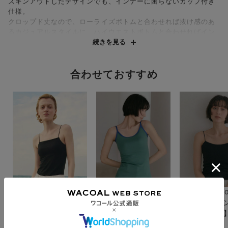
スキンアウトしたデザインでも、インナーに困らないカップ付き
仕様。
クロップド丈なので、ローライズボトムと合わせれば抜け感のあ
るカジュアルスタイルに、ハイウエストボトムと合わせればイン
しなくてももたつかずすっきりと着こなせる。
続きを見る
素材は、適度な厚みと伸縮性を備えた綿混ベアテレコ。ストレッ
チ性が高く、からだにしなやかにフィットします。
合わせておすすめ
透け感を抑え1枚でも着用しやすい生地感。
定番のブラック、クリーンなホワイト、ニュアンスのあるカー
キ、アクセントになるイエローの全4色展開。
【カップのこだわり】
・下着メーカーならではのこだわりの左右一体型カップを使用。
ノンワイヤーでも自然できれいなバストシルエットを追求しまし
た。
・アンダー部分はゴムのないフリーカッティング仕様。背中の段
差を軽減し、ズレにくいのがポイント。
ＯＵＲ ＷＡＣＯＡＬ
ＯＵＲ ＷＡＣＯＡＬ
ＯＵＲ ＷＡＣ
【ＲＨＣ Ｒｏｎ Ｈ
【デニムブランドＹＡ
【デニムブラ
--------------------------------------
ｅｒｍａｎコラボ】カ
ＮＵＫコラボ】カップ
ＮＵＫコラボ
・透け感：なし
ップインキャミソール
インバイカラーキャミ
インベアキャ
¥11,000
¥9,900
¥11,000
・シルエット感：ボディラインに程よく沿ったシルエット