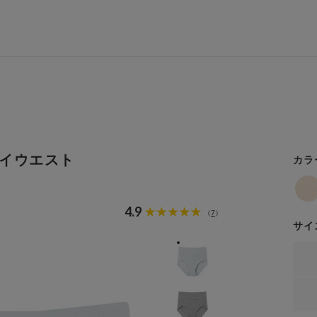
イウエスト
カラ
4.9
7
（
）
サイ