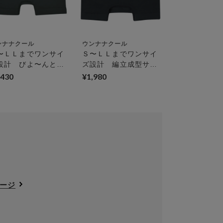
ンナナクール
ウンナナクール
〜ＬＬまでワンサイ
Ｓ〜ＬＬまでワンサイ
設計 びよ〜んと伸
ズ設計 編立成型サニ
るショーツ Ｂ４Ｎ
タリーショーツ Ｂ４
,430
¥1,980
ーイレングスショー
Ｎ サニタリーショー
ツ
ページ