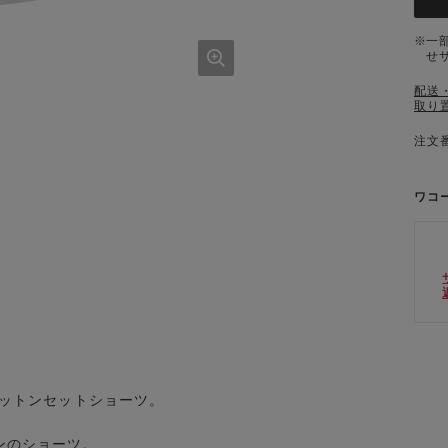
一
せ
配送
取り
注文番
ワコ
』コットンセットショーツ。
ンのショーツ。