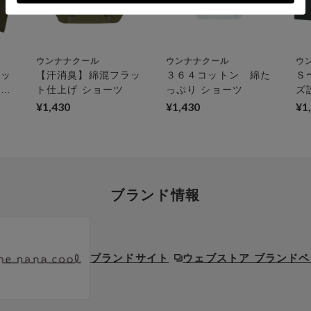
す。
お申し出をいただきましても、適用することがで
ウンナナクール
ウンナナクール
ウ
ラッ
【汗消臭】綿混フラッ
３６４コットン 綿た
Ｓ
イヤ
ト仕上げ ショーツ
っぷり ショーツ
ズ
全サ
び
¥1,430
¥1,430
¥1
ー
ボ
ツ
ブランド情報
ブランドサイト
ウェブストア ブランド