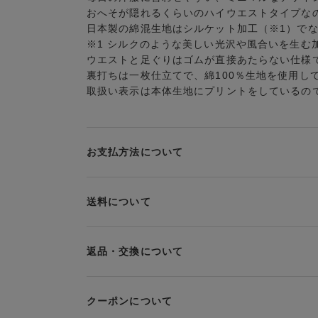
おへそが隠れるくらいのハイウエストタイプな
日本製の綿混生地はシルケット加工（※1）で
※1 シルクのような美しい光沢や風合いを生む
ウエストと足ぐりはゴムが直接あたらない仕様
裏打ちは一枚仕立てで、綿100％生地を使用し
取扱い表示は本体生地にプリントをしているの
お支払方法について
お支払い方法は下記よりお選びいただけます。
送料について
代金引換
クレジット
1回のご注文のお届け先1ヶ所につき、送料の一部
だきます。
PayPay
返品・交換について
当社の都合により、ご注文商品のお届けを2回以
Amazon Pay
み送料をご負担いただきます。
返品・交換は到着後8日以内にお願いいたします
d払い
クーポンについて
クーポン・ポイントは送料にはご利用いただけま
ブラジャー・靴・スポーツタイツ(CW-X)・一部
楽天ペイ
ンマパッド(洗い替えパッドカバー含む)の同一