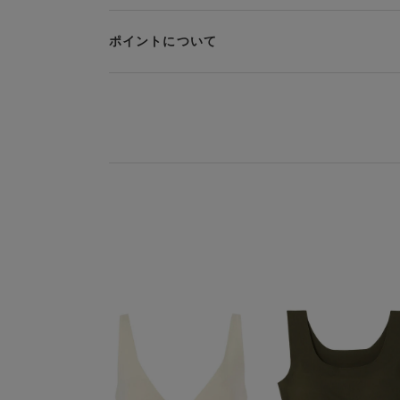
現金での振り込み（後払い）
利用ください。ただし、セール商品は返送料無料
クーポン利用方法について
ポイントについて
上述の返送料着払い対象商品以外の、お客様のご
※商品や条件により、一部ご利用いただけないお支
クーポン利用欄の『クーポンを利用する』にチェ
い等)による返品・交換時の返送料は、お客様の
クーポンを選択してください。
そのほか、お支払い方法に関するご案内を見る
※セール商品は返品・交換いただけますが、返送料
お支払い画面からでも、クーポンを登録すること
ポイントの使い方
ご了承ください。
クーポン番号欄へ、お持ちのクーポン番号を入力
ご利用いただく場合には「ポイントを利用する」
取得済みクーポン一覧にクーポンが追加されます
ポイントはお客様とのお取引が確定した後からご
※異なる商品(品番)への交換は承っておりません。
取得されたクーポンを、ご指定いただくことで、
ールウェブストアより改めてご注文をお願いいたし
ご利用可能になるまでしばらくお時間をいただく
クーポン利用時のご注意
お持ちのポイントは一括してのみご利用いただく
ご利用されたクーポンや、ご利用期限が終了した
商品を複数点ご注文いただき、ポイントをご利用
クーポン名に記載の金額は税抜きとなります。
用クーポン(ポイント)は振り分けられます。ご
クーポン番号ごとに、お一人様一回限りとさせて
その商品に振り分けられていたクーポン(ポイン
購入分よりお使いいただけます。予めご了承くだ
クーポン番号ごとに、注文金額や注文商品など、
用条件を満たしていないご注文は、クーポンをご
ポイントは送料・ギフトサービス料にはご利用い
クーポンはセール商品にもご利用いただけます。
そのほか、ポイントに関するご案内を見る
二つ以上のクーポンを併用して利用することはで
電話注文の場合は、クーポンはご利用いただけま
送料、ギフトサービス料はご注文金額に含まれま