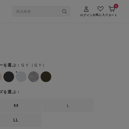
0
お気に入り
ログイン
カート
ＧＹ（ＧＹ）
ーを選ぶ：
ズを選ぶ：
M
L
LL