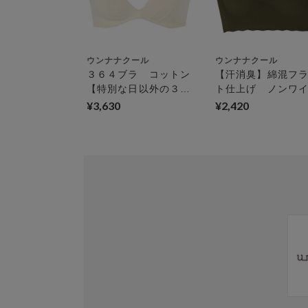
ご優待割引金額が、クーポンご利用条件となりま
ご注文が確定したのち、後追いでクーポン使用の
きませんのでご注意ください。
ウンナナクール
ウンナナクール
そのほか、クーポンに関するご案内を見る
３６４ブラ コットン
【汗消臭】綿混フ
【特別な日以外の３６
ト仕上げ ノンワ
４日つけたくなるブ
ーブラジャー 【
¥3,630
¥2,420
ラ】 ノンワイヤーブ
イズ同一価格】 ハ
ラ
フトップ