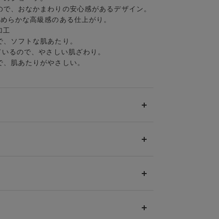
ので、おなかまわりの安心感があるデザイン。
なめらかな高級感のある仕上がり。
加工
で、ソフトな肌あたり。
ているので、やさしい肌ざわり。
で、肌あたりがやさしい。
として599円（税込）（全国一律）をご負担いた
上に分割させていただく場合は、初回のお届け分の
。
せん。
マタニティ商品(産後ガードル・骨盤ベルト)・リマ
品番へのサイズ交換による返送料は「着払い」をご