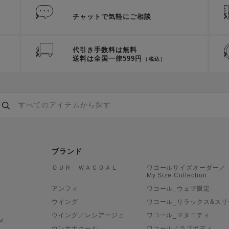
チャットで気軽にご相談
代引き手数料は無料
送料は全国一律599円
（税込）
ブランド
ＯＵＲ ＷＡＣＯＡＬ
ワコールサイズオーダー／
My Size Collection
アンフィ
ワコール_ウェブ限定
ウイング
ワコール_リラックス&スリ
ウイング／レシアージュ
ワコール_マタニティ
メ
ウンナナクール
ワコール／ラブボディ