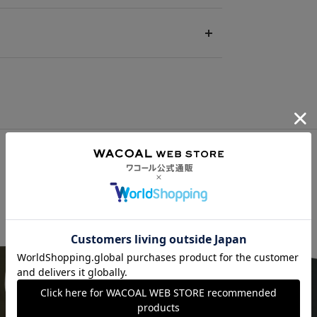
の対象外です。
都合(注文間違い・サイズが合わない・イメージ違
払方法がございます。
ックし、取得済のクーポン一覧から、 利用される
ご負担でお願いいたします。
無料の対象外です。（お客様にて送料をご負担）
ができます。
し、取得ボタンを押してください。
を選択してください。
。
利用可能となります。
異なる商品(品番)への交換をご希望の場合は、ワコ
ご利用になれます。
ます。
ことがございます。
ことができ、一部のみのご利用はできません。
クーポンも表示されます。ご了承くださいませ。
いただいた場合、それぞれの商品金額ごとにご利
注文商品の一部が完売、もしくは返品された場合、
合わせておすすめ
いただきます。
ト)は、ご利用可能ポイントに戻り、次回以降のご
さい。
ご利用いただける条件の設定がございます。ご利
利用いただけません。
ただけません。
きません。
せん。
せん。