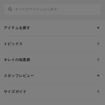
アイテムを探す
カテゴリーから探す
トピックス
ブラジャー
ブランドから探す
ショーツ
ＯＵＲ ＷＡＣＯＡＬ
カップサイズから探す
キレイの知恵袋
ブラジャー&ショーツセット
アンフィ
AAAカップ
アンダーサイズから探す
ブラトップ・カップ付きインナー
ウイング
AAカップ
アンダー60
価格から探す
スタッフレビュー
ガードル・コントロールボトム
ウイング／レシアージュ
Aカップ
アンダー65
ランキングから探す
～1,000円
ランジェリー
ウンナナクール
人気レビュー
Bカップ
アンダー70
セールから探す
1,000円 ～ 2,000円
サイズガイド
肌着・ニットインナー
サルート
人気スタッフ
Cカップ
アンダー75
2,000円 ～ 3,000円
ソックス・レッグウェア
Yue
すべてのレビューを見る
Dカップ
アンダー80