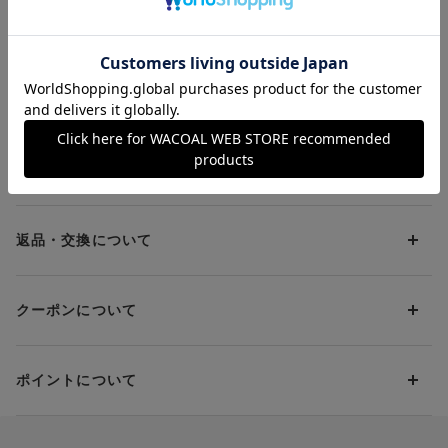
Ｋ！ ブラトップ
ベアトップ
アウターとの
¥3,990
¥3,990
¥3,990
「IVカラー」…すっきりした着こなしができるアイボリー
せにも♪ ブラ
お支払方法について
お支払い方法は下記よりお選びいただけます。
送料について
代金引換
クレジット
1回のご注文のお届け先1ヶ所につき、送料の一部として599円
（税込）（全国一律）をご負担いただきます。
PayPay
返品・交換について
当社の都合により、ご注文商品のお届けを2回以上に分割させて
Amazon Pay
いただく場合は、初回のお届け分のみ送料をご負担いただきま
返品・交換は到着後8日以内にお願いいたします。
d払い
す。
クーポンについて
ブラジャー・靴・スポーツタイツ(CW-X)・一部マタニティ商品
楽天ペイ
クーポン・ポイントは送料にはご利用いただけません。
(産後ガードル・骨盤ベルト)・リマンマパッド(洗い替えパッド
現金での振り込み（後払い）
カバー含む)の同一品番へのサイズ交換による返送料は「着払
クーポン利用方法について
い」をご利用ください。ただし、セール商品は返送料無料の対
ポイントについて
※商品や条件により、一部ご利用いただけないお支払方法がござ
クーポン利用欄の『クーポンを利用する』にチェックし、取得
象外です。
います。
済のクーポン一覧から、 利用されるクーポンを選択してくださ
上述の返送料着払い対象商品以外の、お客様のご都合(注文間違
い。
そのほか、お支払い方法に関するご案内を見る
ポイントの使い方
い・サイズが合わない・イメージ違い等)による返品・交換時の