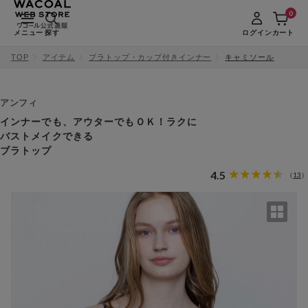
0
メニュー
探す
ログイン
カート
TOP
アイテム
ブラトップ・カップ付きインナー
キャミソール
アンフィ
インナーでも、アウターでもＯＫ！ラクに
バストメイクできる
ブラトップ
4.5
13
（
）