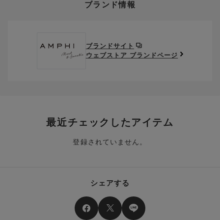
ブランド情報
お支払い画面からでも、クーポンを登録することができます。
返送料は、お客様のご負担でお願いいたします。
ご利用いただく場合には「ポイントを利用する」を選択してく
クーポン番号欄へ、お持ちのクーポン番号を入力し、取得ボタ
ださい。
※セール商品は返品・交換いただけますが、返送料無料の対象外
ンを押してください。
ポイントはお客様とのお取引が確定した後からご利用可能とな
です。（お客様にて送料をご負担）ご了承ください。
取得済みクーポン一覧にクーポンが追加されます。
ります。
取得されたクーポンを、ご指定いただくことで、ご利用になれ
ブランドサイト
※異なる商品(品番)への交換は承っておりません。異なる商品(品
ご利用可能になるまでしばらくお時間をいただくことがござい
ます。
ウェブストア ブランドページ
番)への交換をご希望の場合は、ワコールウェブストアより改めて
ます。
ご注文をお願いいたします。
クーポン利用時のご注意
お持ちのポイントは一括してのみご利用いただくことができ、
ご利用されたクーポンや、ご利用期限が終了したクーポンも表
一部のみのご利用はできません。
示されます。ご了承くださいませ。
商品を複数点ご注文いただき、ポイントをご利用いただいた場
クーポン名に記載の金額は税抜きとなります。
合、それぞれの商品金額ごとにご利用クーポン(ポイント)は振
クーポン番号ごとに、お一人様一回限りとさせていただきま
り分けられます。ご注文商品の一部が完売、もしくは返品され
最近チェックしたアイテム
す。
た場合、その商品に振り分けられていたクーポン(ポイント)
は、ご利用可能ポイントに戻り、次回以降のご購入分よりお使
登録されていません。
クーポン番号ごとに、注文金額や注文商品など、ご利用いただ
いいただけます。予めご了承ください。
ける条件の設定がございます。ご利用条件を満たしていないご
注文は、クーポンをご利用いただけません。
ポイントは送料・ギフトサービス料にはご利用いただけませ
ん。
クーポンはセール商品にもご利用いただけます。
シェアする
二つ以上のクーポンを併用して利用することはできません。
そのほか、ポイントに関するご案内を見る
電話注文の場合は、クーポンはご利用いただけません。
送料、ギフトサービス料はご注文金額に含まれません。