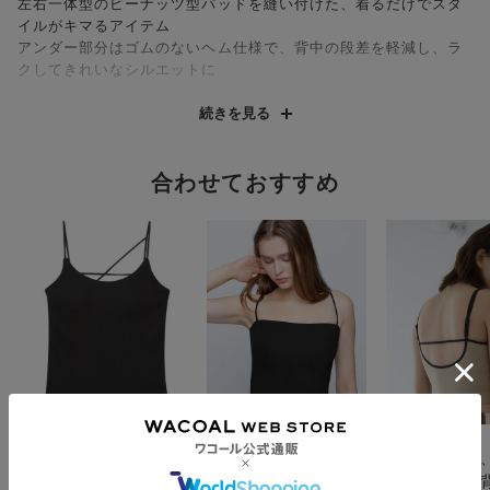
左右一体型のピーナッツ型パッドを縫い付けた、着るだけでスタ
イルがキマるアイテム
アンダー部分はゴムのないヘム仕様で、背中の段差を軽減し、ラ
クしてきれいなシルエットに
<ピーナッツ型パッド>
続きを見る
・トップ中央に厚みを持たせたピーナッツ型パッドで、ほどよく
立体的なバストシルエットに
・左右一体型のパッドなので、バストトップが広がりにくい
合わせておすすめ
さまざまなファッションに合わせやすい、シンプルでタイトなシ
ルエットのベーシックブラトップ。
ネックラインはストレートなので、スタイリッシュでモードな雰
囲気を演出します。
使い方次第でインでもアウトでも着用でき、シースルートップス
の下やジャケットインなどの着こなしが楽しめるアイテム。
全体的に明るい印象に見せたい時も、シャキッとクールな印象に
見せたい時も。
気分によって使い分け可能なカラーバリエーションも魅力です。
アンフィ
アンフィ
アンフィ
【カラー展開】
お洋服のインナーに
ストラップの取りはず
インナーでも
「BLカラー」…モードな着こなしができるブラック
も、１枚での着用もＯ
しができるブラトップ
ーでもＯＫ！
「BRカラー」…落ち着いた大人のブラウン