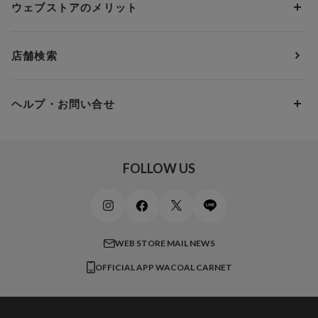
3,000円 ～ 5,000円
ウェブストアのメリット
パジャマ・ルームウェア
ＹＯＪＯＹ
Eカップ
アンダー85
5,000円 ～ 7,000円
アウターウェア
ワコール
便利なサービス
Fカップ
アンダー90
7,000円 ～ 10,000円
店舗検索
スイムウェア
ワコール／パルファージュ
お得なメールニュース
Gカップ
アンダー95
10,000円 ～ 15,000円
パンプス・シューズ
ワコール／ラゼ
Hカップ
アンダー100
15,000円 ～ 20,000円
ヘルプ・お問い合せ
マタニティ
ワコールサイズオーダー／My Size Collection
Iカップ
アンダー105
20,000円 ～
キッズ・ジュニア
ワコール_ウェブ限定
初めての方へ
Jカップ
アンダー110
スポーツアイテム
ワコール_リラックス＆スリープ
ご利用ガイド
FOLLOW US
ビューティー・コスメ
ワコール_マタニティ
商品に関するご要望
メンズインナーウェア
ワコール／ラブボディ
よくある質問
すべてのアイテムを見る
ブロス バイ ワコールメン
特定商取引法に基づく表記
WEB STORE MAIL NEWS
CW-X
OFFICIAL APP WACOAL CARNET
すべてのブランドを見る