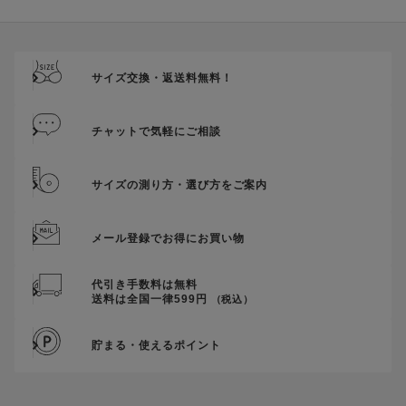
ご優待割引金額が、クーポンご利用条件となります。
ご注文が確定したのち、後追いでクーポン使用のお申し出をい
ただきましても、適用することができませんのでご注意くださ
サイズ交換・返送料無料！
い。
そのほか、クーポンに関するご案内を見る
チャットで気軽にご相談
サイズの測り方・選び方をご案内
メール登録でお得にお買い物
代引き手数料は無料
送料は全国一律599円
（税込）
貯まる・使えるポイント