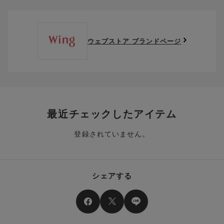
クーポン番号欄へ、お持ちのクーポン番号を入力し、取得ボタ
ださい。
※セール商品は返品・交換いただけますが、返送料無料の対象外
ンを押してください。
ポイントはお客様とのお取引が確定した後からご利用可能とな
です。（お客様にて送料をご負担）ご了承ください。
取得済みクーポン一覧にクーポンが追加されます。
ります。
取得されたクーポンを、ご指定いただくことで、ご利用になれ
ウェブストア ブランドページ
※異なる商品(品番)への交換は承っておりません。異なる商品(品
ご利用可能になるまでしばらくお時間をいただくことがござい
ます。
番)への交換をご希望の場合は、ワコールウェブストアより改めて
ます。
ご注文をお願いいたします。
クーポン利用時のご注意
お持ちのポイントは一括してのみご利用いただくことができ、
ご利用されたクーポンや、ご利用期限が終了したクーポンも表
一部のみのご利用はできません。
示されます。ご了承くださいませ。
商品を複数点ご注文いただき、ポイントをご利用いただいた場
クーポン名に記載の金額は税抜きとなります。
合、それぞれの商品金額ごとにご利用クーポン(ポイント)は振
クーポン番号ごとに、お一人様一回限りとさせていただきま
り分けられます。ご注文商品の一部が完売、もしくは返品され
最近チェックしたアイテム
す。
た場合、その商品に振り分けられていたクーポン(ポイント)
は、ご利用可能ポイントに戻り、次回以降のご購入分よりお使
登録されていません。
クーポン番号ごとに、注文金額や注文商品など、ご利用いただ
いいただけます。予めご了承ください。
ける条件の設定がございます。ご利用条件を満たしていないご
注文は、クーポンをご利用いただけません。
ポイントは送料・ギフトサービス料にはご利用いただけませ
ん。
クーポンはセール商品にもご利用いただけます。
シェアする
二つ以上のクーポンを併用して利用することはできません。
そのほか、ポイントに関するご案内を見る
電話注文の場合は、クーポンはご利用いただけません。
送料、ギフトサービス料はご注文金額に含まれません。