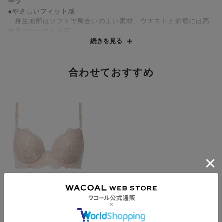
ーツ
●やさしいフィット感
身生地部はソフトで風合いのよい素材、ウエストと前裾には高
伸度のテープを使用
●アウターにひびきにくい
続きを見る
バック裾に繊細なストレッチレースを使い、ラインがひびきに
くい
合わせておすすめ
・はきこみ丈：あさめ（ローライズ）
ナチュラルアップブラ（KB3000）シリーズとのペアコーデが楽
しめるショーツ。身生地部にはフィット性がよくソフトな風合い
の素材を、ウエストと前裾には伸びのよいテープを使い、やさし
いフィット感に仕上げました。バック裾には繊細なストレッチレ
ースを使い、アウターにひびきにくい仕様に。
クラシカルで軽やかなレースをあしらい、デイリーにほどよい華
やぎに仕上げました。
★★★WEBでの取り扱い★★★
ウイング
【ＡＡ〜Ｆカップ】ふ
っくらまるい自然な谷
間をメイク〈ナチュラ
¥2,970