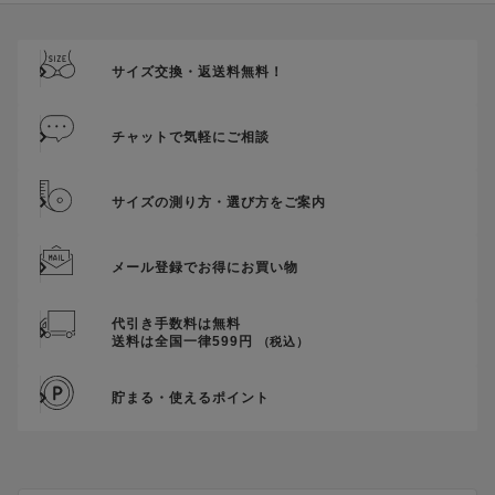
ご優待割引金額が、クーポンご利用条件となります。
ご注文が確定したのち、後追いでクーポン使用のお申し出をい
ただきましても、適用することができませんのでご注意くださ
サイズ交換・返送料無料！
い。
そのほか、クーポンに関するご案内を見る
チャットで気軽にご相談
サイズの測り方・選び方をご案内
メール登録でお得にお買い物
代引き手数料は無料
送料は全国一律599円
（税込）
貯まる・使えるポイント