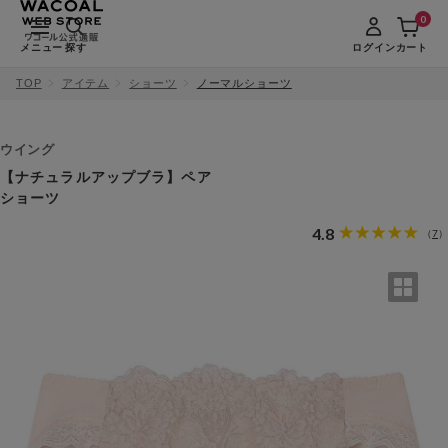
0
メニュー
探す
ログイン
カート
TOP
アイテム
ショーツ
ノーマルショーツ
ウイング
【ナチュラルアップブラ】ペア
ショーツ
4.8
7
（
）