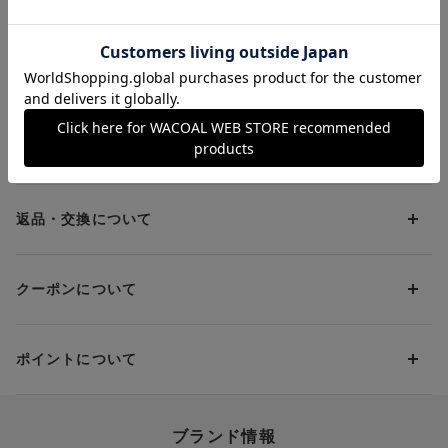
ルアップブラ〉 ３／
４カップブラ
お支払方法について
お支払い方法は下記よりお選びいただけます。
送料について
代金引換
クレジット
1回のご注文のお届け先1ヶ所につき、送料の一部として599円
（税込）（全国一律）をご負担いただきます。
PayPay
返品・交換について
当社の都合により、ご注文商品のお届けを2回以上に分割させて
Amazon Pay
いただく場合は、初回のお届け分のみ送料をご負担いただきま
返品・交換は到着後8日以内にお願いいたします。
d払い
す。
クーポンについて
ブラジャー・靴・スポーツタイツ(CW-X)・一部マタニティ商品
楽天ペイ
クーポン・ポイントは送料にはご利用いただけません。
(産後ガードル・骨盤ベルト)・リマンマパッド(洗い替えパッド
現金での振り込み（後払い）
カバー含む)の同一品番へのサイズ交換による返送料は「着払
クーポン利用方法について
い」をご利用ください。ただし、セール商品は返送料無料の対
ポイントについて
※商品や条件により、一部ご利用いただけないお支払方法がござ
クーポン利用欄の『クーポンを利用する』にチェックし、取得
象外です。
います。
済のクーポン一覧から、 利用されるクーポンを選択してくださ
上述の返送料着払い対象商品以外の、お客様のご都合(注文間違
い。
そのほか、お支払い方法に関するご案内を見る
ポイントの使い方
い・サイズが合わない・イメージ違い等)による返品・交換時の
ブランド情報
お支払い画面からでも、クーポンを登録することができます。
返送料は、お客様のご負担でお願いいたします。
ご利用いただく場合には「ポイントを利用する」を選択してく