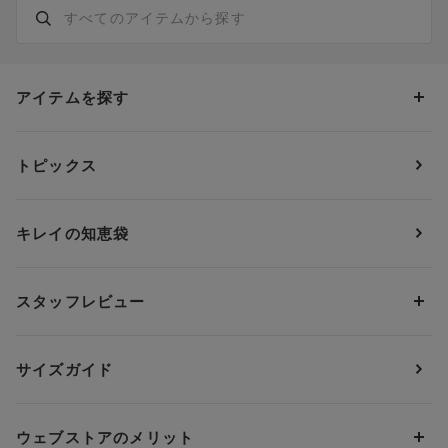
アイテムを探す
カテゴリーから探す
トピックス
ブラジャー
ブランドから探す
ショーツ
ＯＵＲ ＷＡＣＯＡＬ
カップサイズから探す
キレイの知恵袋
ブラジャー&ショーツセット
アンフィ
AAAカップ
アンダーサイズから探す
ブラトップ・カップ付きインナー
ウイング
AAカップ
アンダー60
価格から探す
スタッフレビュー
ガードル・コントロールボトム
ウイング／レシアージュ
Aカップ
アンダー65
ランキングから探す
～1,000円
ランジェリー
ウンナナクール
人気レビュー
Bカップ
アンダー70
セールから探す
1,000円 ～ 2,000円
サイズガイド
肌着・ニットインナー
サルート
人気スタッフ
Cカップ
アンダー75
2,000円 ～ 3,000円
ソックス・レッグウェア
Yue
すべてのレビューを見る
Dカップ
アンダー80
3,000円 ～ 5,000円
ウェブストアのメリット
パジャマ・ルームウェア