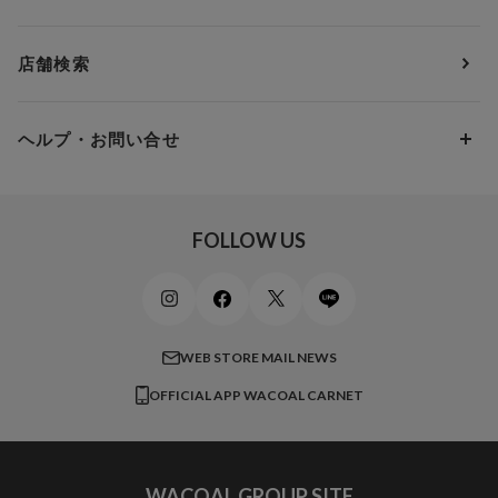
ＹＯＪＯＹ
Eカップ
アンダー85
5,000円 ～ 7,000円
アウターウェア
ワコール
便利なサービス
Fカップ
アンダー90
7,000円 ～ 10,000円
店舗検索
スイムウェア
ワコール／パルファージュ
お得なメールニュース
Gカップ
アンダー95
10,000円 ～ 15,000円
パンプス・シューズ
ワコール／ラゼ
Hカップ
アンダー100
15,000円 ～ 20,000円
ヘルプ・お問い合せ
マタニティ
ワコールサイズオーダー／My Size Collection
Iカップ
アンダー105
20,000円 ～
キッズ・ジュニア
ワコール_ウェブ限定
初めての方へ
Jカップ
アンダー110
スポーツアイテム
ワコール_リラックス＆スリープ
ご利用ガイド
FOLLOW US
ビューティー・コスメ
ワコール_マタニティ
商品に関するご要望
メンズインナーウェア
ワコール／ラブボディ
よくある質問
すべてのアイテムを見る
ブロス バイ ワコールメン
特定商取引法に基づく表記
WEB STORE MAIL NEWS
CW-X
OFFICIAL APP WACOAL CARNET
すべてのブランドを見る
WACOAL GROUP SITE