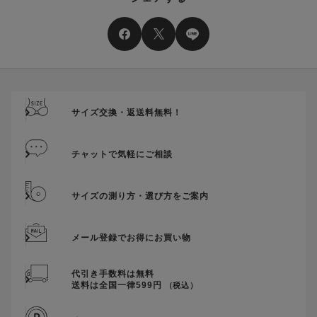
二つ以上のクーポンを併用して利用することはできません。
そのほか、ポイントに関するご案内を見る
電話注文の場合は、クーポンはご利用いただけません。
送料、ギフトサービス料はご注文金額に含まれません。
ご優待割引金額が、クーポンご利用条件となります。
ご注文が確定したのち、後追いでクーポン使用のお申し出をい
ただきましても、適用することができませんのでご注意くださ
サイズ交換・返送料無料！
い。
そのほか、クーポンに関するご案内を見る
チャットで気軽にご相談
サイズの測り方・選び方をご案内
メール登録でお得にお買い物
代引き手数料は無料
送料は全国一律599円
（税込）