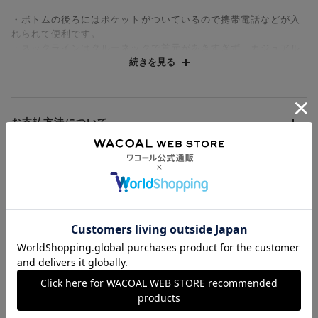
・ボトムの後ろにはポケットがついているので携帯電話などが入
れられて便利です。
・ネックラインはクルーネックで首元があきすぎず、カジュアル
に仕上げました。
続きを見る
・ボトムはストレートシルエットでカジュアルながらもキレイ目
な印象です。
・ライトでふわっとしたニット生地なので、春先まで着用いただ
けます。
お支払方法について
【サイズ詳細】
M-L：バスト120.0cm 着丈66.0cm 肩巾53.0cm 袖丈50.0cm ズ
お支払い方法は下記よりお選びいただけます。
送料について
ボン脇丈94.0cm ウエスト67.0cm
代金引換
クレジット
1回のご注文のお届け先1ヶ所につき、送料の一部として599円
※出来上がり寸法を表示しております。
（税込）（全国一律）をご負担いただきます。
※サイズ詳細の寸法には多少の差異がございます。
PayPay
返品・交換について
出来上がり寸法の測り方については
こちら
当社の都合により、ご注文商品のお届けを2回以上に分割させて
Amazon Pay
いただく場合は、初回のお届け分のみ送料をご負担いただきま
返品・交換は到着後8日以内にお願いいたします。
d払い
す。
クーポンについて
ブラジャー・靴・スポーツタイツ(CW-X)・一部マタニティ商品
楽天ペイ
クーポン・ポイントは送料にはご利用いただけません。
(産後ガードル・骨盤ベルト)・リマンマパッド(洗い替えパッド
現金での振り込み（後払い）
カバー含む)の同一品番へのサイズ交換による返送料は「着払
クーポン利用方法について
い」をご利用ください。ただし、セール商品は返送料無料の対