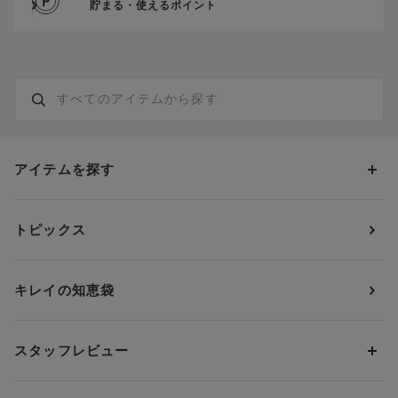
貯まる・使えるポイント
アイテムを探す
カテゴリーから探す
トピックス
ブラジャー
ブランドから探す
ショーツ
ＯＵＲ ＷＡＣＯＡＬ
カップサイズから探す
キレイの知恵袋
ブラジャー&ショーツセット
アンフィ
AAAカップ
アンダーサイズから探す
ブラトップ・カップ付きインナー
ウイング
AAカップ
アンダー60
価格から探す
スタッフレビュー
ガードル・コントロールボトム
ウイング／レシアージュ
Aカップ
アンダー65
ランキングから探す
～1,000円
ランジェリー
ウンナナクール
人気レビュー
Bカップ