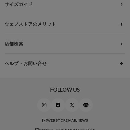
アンダー70
セールから探す
1,000円 ～ 2,000円
サイズガイド
肌着・ニットインナー
サルート
人気スタッフ
Cカップ
アンダー75
2,000円 ～ 3,000円
ソックス・レッグウェア
Yue
すべてのレビューを見る
Dカップ
アンダー80
3,000円 ～ 5,000円
ウェブストアのメリット
パジャマ・ルームウェア
ＹＯＪＯＹ
Eカップ
アンダー85
5,000円 ～ 7,000円
アウターウェア
ワコール
便利なサービス
Fカップ
アンダー90
7,000円 ～ 10,000円
店舗検索
スイムウェア
ワコール／パルファージュ
お得なメールニュース
Gカップ
アンダー95
10,000円 ～ 15,000円
パンプス・シューズ
ワコール／ラゼ
Hカップ
アンダー100
15,000円 ～ 20,000円
ヘルプ・お問い合せ
マタニティ
ワコールサイズオーダー／My Size Collection
Iカップ
アンダー105
20,000円 ～
キッズ・ジュニア
ワコール_ウェブ限定
初めての方へ
Jカップ
アンダー110
スポーツアイテム
ワコール_リラックス＆スリープ
ご利用ガイド
FOLLOW US
ビューティー・コスメ
ワコール_マタニティ
商品に関するご要望
メンズインナーウェア
ワコール／ラブボディ
よくある質問
すべてのアイテムを見る
ブロス バイ ワコールメン
特定商取引法に基づく表記
WEB STORE MAIL NEWS
CW-X