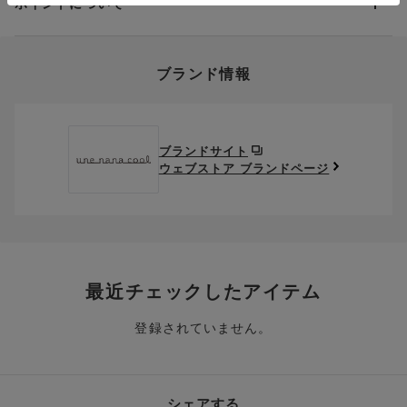
ポイントについて
※商品や条件により、一部ご利用いただけないお支払方法がござ
クーポン利用欄の『クーポンを利用する』にチェックし、取得
象外です。
います。
済のクーポン一覧から、 利用されるクーポンを選択してくださ
上述の返送料着払い対象商品以外の、お客様のご都合(注文間違
い。
そのほか、お支払い方法に関するご案内を見る
ポイントの使い方
い・サイズが合わない・イメージ違い等)による返品・交換時の
ブランド情報
お支払い画面からでも、クーポンを登録することができます。
返送料は、お客様のご負担でお願いいたします。
ご利用いただく場合には「ポイントを利用する」を選択してく
クーポン番号欄へ、お持ちのクーポン番号を入力し、取得ボタ
ださい。
※セール商品は返品・交換いただけますが、返送料無料の対象外
ンを押してください。
ポイントはお客様とのお取引が確定した後からご利用可能とな
です。（お客様にて送料をご負担）ご了承ください。
取得済みクーポン一覧にクーポンが追加されます。
ります。
取得されたクーポンを、ご指定いただくことで、ご利用になれ
ブランドサイト
※異なる商品(品番)への交換は承っておりません。異なる商品(品
ご利用可能になるまでしばらくお時間をいただくことがござい
ます。
ウェブストア ブランドページ
番)への交換をご希望の場合は、ワコールウェブストアより改めて
ます。
ご注文をお願いいたします。
クーポン利用時のご注意
お持ちのポイントは一括してのみご利用いただくことができ、
ご利用されたクーポンや、ご利用期限が終了したクーポンも表
一部のみのご利用はできません。
示されます。ご了承くださいませ。
商品を複数点ご注文いただき、ポイントをご利用いただいた場
クーポン名に記載の金額は税抜きとなります。
合、それぞれの商品金額ごとにご利用クーポン(ポイント)は振
クーポン番号ごとに、お一人様一回限りとさせていただきま
り分けられます。ご注文商品の一部が完売、もしくは返品され
最近チェックしたアイテム
す。
た場合、その商品に振り分けられていたクーポン(ポイント)
は、ご利用可能ポイントに戻り、次回以降のご購入分よりお使
登録されていません。
クーポン番号ごとに、注文金額や注文商品など、ご利用いただ
いいただけます。予めご了承ください。
ける条件の設定がございます。ご利用条件を満たしていないご
注文は、クーポンをご利用いただけません。
ポイントは送料・ギフトサービス料にはご利用いただけませ
ん。
クーポンはセール商品にもご利用いただけます。
シェアする