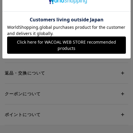
着こなしたい時に ３
ラ
猛暑対策応援キャンペーン
／４カップブラ
お支払方法について
お支払い方法は下記よりお選びいただけます。
送料について
代金引換
クレジット
1回のご注文のお届け先1ヶ所につき、送料の一部として599円
（税込）（全国一律）をご負担いただきます。
PayPay
返品・交換について
当社の都合により、ご注文商品のお届けを2回以上に分割させて
Amazon Pay
いただく場合は、初回のお届け分のみ送料をご負担いただきま
返品・交換は到着後8日以内にお願いいたします。
d払い
す。
クーポンについて
ブラジャー・靴・スポーツタイツ(CW-X)・一部マタニティ商品
楽天ペイ
クーポン・ポイントは送料にはご利用いただけません。
(産後ガードル・骨盤ベルト)・リマンマパッド(洗い替えパッド
現金での振り込み（後払い）
カバー含む)の同一品番へのサイズ交換による返送料は「着払
クーポン利用方法について
い」をご利用ください。ただし、セール商品は返送料無料の対
ポイントについて
※商品や条件により、一部ご利用いただけないお支払方法がござ
クーポン利用欄の『クーポンを利用する』にチェックし、取得
象外です。
います。
済のクーポン一覧から、 利用されるクーポンを選択してくださ
上述の返送料着払い対象商品以外の、お客様のご都合(注文間違
い。
そのほか、お支払い方法に関するご案内を見る
ポイントの使い方
い・サイズが合わない・イメージ違い等)による返品・交換時の