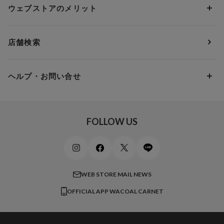
Dカップ
アンダー80
3,000円 ～ 5,000円
ウェブストアのメリット
パジャマ・ルームウェア
ＹＯＪＯＹ
Eカップ
アンダー85
5,000円 ～ 7,000円
アウターウェア
ワコール
便利なサービス
Fカップ
アンダー90
7,000円 ～ 10,000円
店舗検索
スイムウェア
ワコール／パルファージュ
お得なメールニュース
Gカップ
アンダー95
10,000円 ～ 15,000円
パンプス・シューズ
ワコール／ラゼ
Hカップ
アンダー100
15,000円 ～ 20,000円
ヘルプ・お問い合せ
マタニティ
ワコールサイズオーダー／My Size Collection
Iカップ
アンダー105
20,000円 ～
キッズ・ジュニア
ワコール_ウェブ限定
初めての方へ
Jカップ
アンダー110
スポーツアイテム
ワコール_リラックス＆スリープ
ご利用ガイド
FOLLOW US
ビューティー・コスメ
ワコール_マタニティ
商品に関するご要望
メンズインナーウェア
ワコール／ラブボディ
よくある質問
すべてのアイテムを見る
ブロス バイ ワコールメン
特定商取引法に基づく表記
WEB STORE MAIL NEWS
CW-X
OFFICIAL APP WACOAL CARNET
すべてのブランドを見る