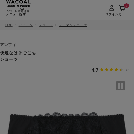
0
メニュー
探す
ログイン
カート
TOP
アイテム
ショーツ
ノーマルショーツ
アンフィ
快適なはきごこち
ショーツ
4.7
21
（
）