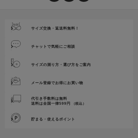
送料、ギフトサービス料はご注文金額に含まれません。
ご優待割引金額が、クーポンご利用条件となります。
ご注文が確定したのち、後追いでクーポン使用のお申し出をい
ただきましても、適用することができませんのでご注意くださ
サイズ交換・返送料無料！
い。
そのほか、クーポンに関するご案内を見る
チャットで気軽にご相談
サイズの測り方・選び方をご案内
メール登録でお得にお買い物
代引き手数料は無料
送料は全国一律599円
（税込）
貯まる・使えるポイント