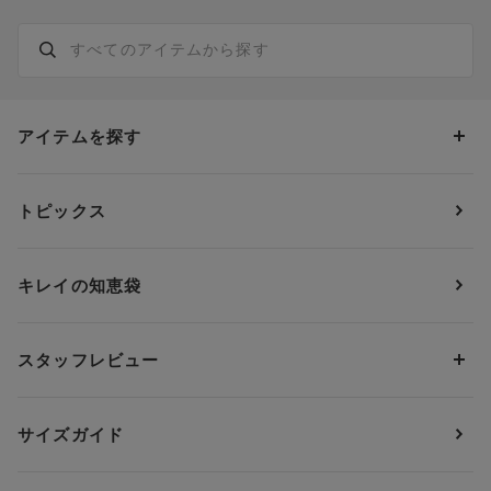
アイテムを探す
カテゴリーから探す
トピックス
ブラジャー
ブランドから探す
ショーツ
ＯＵＲ ＷＡＣＯＡＬ
カップサイズから探す
キレイの知恵袋
ブラジャー&ショーツセット
アンフィ
AAAカップ
アンダーサイズから探す
ブラトップ・カップ付きインナー
ウイング
AAカップ
アンダー60
価格から探す
スタッフレビュー
ガードル・コントロールボトム
ウイング／レシアージュ
Aカップ
アンダー65
ランキングから探す
～1,000円
ランジェリー
ウンナナクール
人気レビュー
Bカップ
アンダー70
セールから探す
1,000円 ～ 2,000円
サイズガイド
肌着・ニットインナー
サルート
人気スタッフ
Cカップ
アンダー75
2,000円 ～ 3,000円
ソックス・レッグウェア
Yue
すべてのレビューを見る