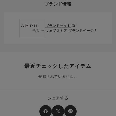
ブランド情報
お支払い画面からでも、クーポンを登録することができます。
返送料は、お客様のご負担でお願いいたします。
ご利用いただく場合には「ポイントを利用する」を選択してく
クーポン番号欄へ、お持ちのクーポン番号を入力し、取得ボタ
ださい。
※セール商品は返品・交換いただけますが、返送料無料の対象外
ンを押してください。
ポイントはお客様とのお取引が確定した後からご利用可能とな
です。（お客様にて送料をご負担）ご了承ください。
取得済みクーポン一覧にクーポンが追加されます。
ります。
取得されたクーポンを、ご指定いただくことで、ご利用になれ
ブランドサイト
※異なる商品(品番)への交換は承っておりません。異なる商品(品
ご利用可能になるまでしばらくお時間をいただくことがござい
ます。
ウェブストア ブランドページ
番)への交換をご希望の場合は、ワコールウェブストアより改めて
ます。
ご注文をお願いいたします。
クーポン利用時のご注意
お持ちのポイントは一括してのみご利用いただくことができ、
ご利用されたクーポンや、ご利用期限が終了したクーポンも表
一部のみのご利用はできません。
示されます。ご了承くださいませ。
商品を複数点ご注文いただき、ポイントをご利用いただいた場
クーポン名に記載の金額は税抜きとなります。
合、それぞれの商品金額ごとにご利用クーポン(ポイント)は振
クーポン番号ごとに、お一人様一回限りとさせていただきま
り分けられます。ご注文商品の一部が完売、もしくは返品され
最近チェックしたアイテム
す。
た場合、その商品に振り分けられていたクーポン(ポイント)
は、ご利用可能ポイントに戻り、次回以降のご購入分よりお使
登録されていません。
クーポン番号ごとに、注文金額や注文商品など、ご利用いただ
いいただけます。予めご了承ください。
ける条件の設定がございます。ご利用条件を満たしていないご
注文は、クーポンをご利用いただけません。
ポイントは送料・ギフトサービス料にはご利用いただけませ
ん。
クーポンはセール商品にもご利用いただけます。
シェアする
二つ以上のクーポンを併用して利用することはできません。
そのほか、ポイントに関するご案内を見る
電話注文の場合は、クーポンはご利用いただけません。