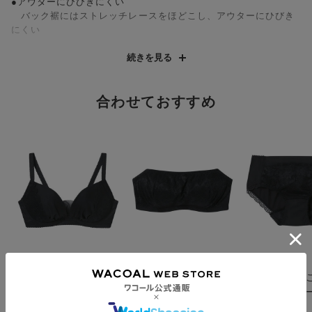
●アウターにひびきにくい
バック裾にはストレッチレースをほどこし、アウターにひびき
にくい
フロントに可憐なフローラルモチーフのレースをあしらった使い
続きを見る
やすいショーツ。
上品なレースの透け感が軽やかさを添え、あさめのはきこみ丈で
すっきりとした印象に。
合わせておすすめ
フロントは裏打ち付きで透けにくく、バックは縦横に伸びる素材
を使用。
繊細なディテールがロマンティックな雰囲気を演出し、ここちよ
い着用感が日常をやさしく彩ります。
アンフィ
アンフィ
アンフィ
【小さく見せるブラ】
谷間のチラ見えをカバ
快適なはきごこ
バストの高さ＆脇をお
ー【ストラップレスブ
ニタリーショ
さえて、すっきり服を
ラ】 ３／４カップブ
¥3,990
¥3,690
¥2,290