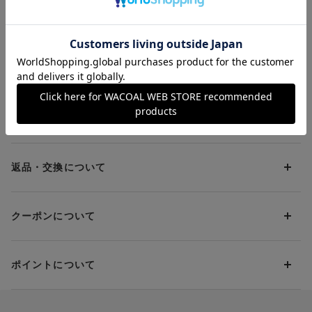
ツ
ーツ
¥1,650～
¥1,210～
¥2,090～
お支払方法について
お支払い方法は下記よりお選びいただけます。
送料について
代金引換
クレジット
1回のご注文のお届け先1ヶ所につき、送料の一部として599円
（税込）（全国一律）をご負担いただきます。
PayPay
返品・交換について
当社の都合により、ご注文商品のお届けを2回以上に分割させて
Amazon Pay
いただく場合は、初回のお届け分のみ送料をご負担いただきま
返品・交換は到着後8日以内にお願いいたします。
d払い
す。
クーポンについて
ブラジャー・靴・スポーツタイツ(CW-X)・一部マタニティ商品
楽天ペイ
クーポン・ポイントは送料にはご利用いただけません。
(産後ガードル・骨盤ベルト)・リマンマパッド(洗い替えパッド
現金での振り込み（後払い）
カバー含む)の同一品番へのサイズ交換による返送料は「着払
クーポン利用方法について
い」をご利用ください。ただし、セール商品は返送料無料の対
ポイントについて
※商品や条件により、一部ご利用いただけないお支払方法がござ
クーポン利用欄の『クーポンを利用する』にチェックし、取得
象外です。
います。
済のクーポン一覧から、 利用されるクーポンを選択してくださ
上述の返送料着払い対象商品以外の、お客様のご都合(注文間違
い。
そのほか、お支払い方法に関するご案内を見る
ポイントの使い方
い・サイズが合わない・イメージ違い等)による返品・交換時の