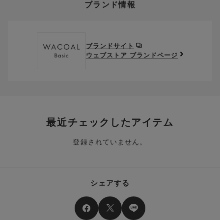
ブランド情報
お支払い画面からでも、クーポンを登録することができます。
返送料は、お客様のご負担でお願いいたします。
ご利用いただく場合には「ポイントを利用する」を選択してく
クーポン番号欄へ、お持ちのクーポン番号を入力し、取得ボタ
ださい。
※セール商品は返品・交換いただけますが、返送料無料の対象外
ンを押してください。
ポイントはお客様とのお取引が確定した後からご利用可能とな
です。（お客様にて送料をご負担）ご了承ください。
取得済みクーポン一覧にクーポンが追加されます。
ります。
取得されたクーポンを、ご指定いただくことで、ご利用になれ
ブランドサイト
※異なる商品(品番)への交換は承っておりません。異なる商品(品
ご利用可能になるまでしばらくお時間をいただくことがござい
ます。
ウェブストア ブランドページ
番)への交換をご希望の場合は、ワコールウェブストアより改めて
ます。
ご注文をお願いいたします。
クーポン利用時のご注意
お持ちのポイントは一括してのみご利用いただくことができ、
ご利用されたクーポンや、ご利用期限が終了したクーポンも表
一部のみのご利用はできません。
示されます。ご了承くださいませ。
商品を複数点ご注文いただき、ポイントをご利用いただいた場
クーポン名に記載の金額は税抜きとなります。
合、それぞれの商品金額ごとにご利用クーポン(ポイント)は振
クーポン番号ごとに、お一人様一回限りとさせていただきま
り分けられます。ご注文商品の一部が完売、もしくは返品され
最近チェックしたアイテム
す。
た場合、その商品に振り分けられていたクーポン(ポイント)
は、ご利用可能ポイントに戻り、次回以降のご購入分よりお使
登録されていません。
クーポン番号ごとに、注文金額や注文商品など、ご利用いただ
いいただけます。予めご了承ください。
ける条件の設定がございます。ご利用条件を満たしていないご
注文は、クーポンをご利用いただけません。
ポイントは送料・ギフトサービス料にはご利用いただけませ
ん。
クーポンはセール商品にもご利用いただけます。
シェアする
二つ以上のクーポンを併用して利用することはできません。
そのほか、ポイントに関するご案内を見る
電話注文の場合は、クーポンはご利用いただけません。
送料、ギフトサービス料はご注文金額に含まれません。