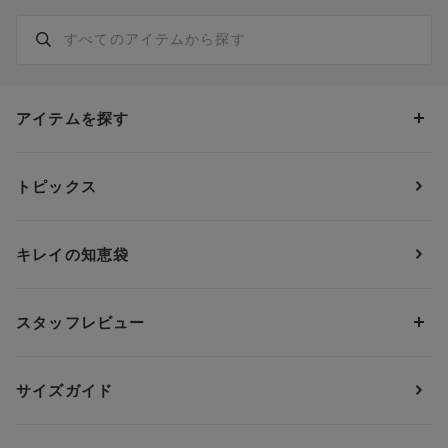
アイテムを探す
カテゴリーから探す
トピックス
ブラジャー
ブランドから探す
ショーツ
ＯＵＲ ＷＡＣＯＡＬ
カップサイズから探す
キレイの知恵袋
ブラジャー&ショーツセット
アンフィ
AAAカップ
アンダーサイズから探す
ブラトップ・カップ付きインナー
ウイング
AAカップ
アンダー60
価格から探す
スタッフレビュー
ガードル・コントロールボトム
ウイング／レシアージュ
Aカップ
アンダー65
ランキングから探す
～1,000円
ランジェリー
ウンナナクール
人気レビュー
Bカップ
アンダー70
セールから探す
1,000円 ～ 2,000円
サイズガイド
肌着・ニットインナー
サルート
人気スタッフ
Cカップ
アンダー75
2,000円 ～ 3,000円
ソックス・レッグウェア
Yue
すべてのレビューを見る
Dカップ
アンダー80