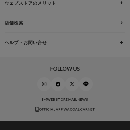
3,000円 ～ 5,000円
ウェブストアのメリット
パジャマ・ルームウェア
ＹＯＪＯＹ
Eカップ
アンダー85
5,000円 ～ 7,000円
アウターウェア
ワコール
便利なサービス
Fカップ
アンダー90
7,000円 ～ 10,000円
店舗検索
スイムウェア
ワコール／パルファージュ
お得なメールニュース
Gカップ
アンダー95
10,000円 ～ 15,000円
パンプス・シューズ
ワコール／ラゼ
Hカップ
アンダー100
15,000円 ～ 20,000円
ヘルプ・お問い合せ
マタニティ
ワコールサイズオーダー／My Size Collection
Iカップ
アンダー105
20,000円 ～
キッズ・ジュニア
ワコール_ウェブ限定
初めての方へ
Jカップ
アンダー110
スポーツアイテム
ワコール_リラックス＆スリープ
ご利用ガイド
FOLLOW US
ビューティー・コスメ
ワコール_マタニティ
商品に関するご要望
メンズインナーウェア
ワコール／ラブボディ
よくある質問
すべてのアイテムを見る
ブロス バイ ワコールメン
特定商取引法に基づく表記
WEB STORE MAIL NEWS
CW-X
OFFICIAL APP WACOAL CARNET
すべてのブランドを見る