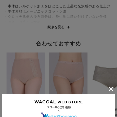
・本体はシルケット加工をほどこした上品な光沢感のある仕上げ
・本体素材はオーガニックコットン混
・クロッチ肌側の後ろ部分は、身生地に縫い付けていない仕様
・はきこみ丈：ふかめ
続きを見る
※オーガニックコットンは、栽培時の農薬や化学肥料を抑え、土
壌汚染など環境に配慮した素材です
合わせておすすめ
【サイズ詳細】
M：ウエスト48.0cm
L：ウエスト52.0cm
※出来上がり寸法を表示しております
※サイズ詳細の寸法には多少の差異がございます
出来上がり寸法の測り方については
こちら
ショーツの種類（ウエスト位置、裾ライン位置）については
こち
ら
をご覧ください。
ワコール
ワコール
ワコール
身生地綿１００％ゴム
身生地綿１００％すっ
【綿混・ふか
通しタイプ ショーツ
ぽり包みこむ ショー
チは綿混パイル