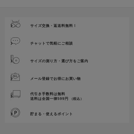
ご優待割引金額が、クーポンご利用条件となります。
ご注文が確定したのち、後追いでクーポン使用のお申し出をい
ただきましても、適用することができませんのでご注意くださ
サイズ交換・返送料無料！
い。
そのほか、クーポンに関するご案内を見る
チャットで気軽にご相談
Play
サイズの測り方・選び方をご案内
Video
メール登録でお得にお買い物
代引き手数料は無料
送料は全国一律599円
（税込）
貯まる・使えるポイント