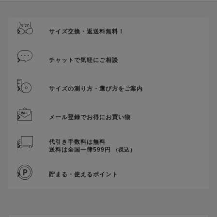
ご優待割引金額が、クーポンご利用条件となります。
ご注文が確定したのち、後追いでクーポン使用のお申し出をい
ただきましても、適用することができませんのでご注意くださ
サイズ交換・返送料無料！
い。
そのほか、クーポンに関するご案内を見る
チャットで気軽にご相談
サイズの測り方・選び方をご案内
メール登録でお得にお買い物
代引き手数料は無料
送料は全国一律599円
（税込）
貯まる・使えるポイント