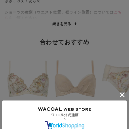
はきこみ丈：あさめ
ショーツの種類（ウエスト位置、裾ライン位置）については
こち
ら
をご覧ください。
続きを見る
合わせておすすめ
ワコール
ワコール
ワコール
脇すっきり「着やせ」
脇から背中の段差を軽
ショーツ
シルエット ３／４カ
減！着やせシルエット
¥3,740～
ップブラ
に ３／４カップブラ
¥7,920～
¥7,920～