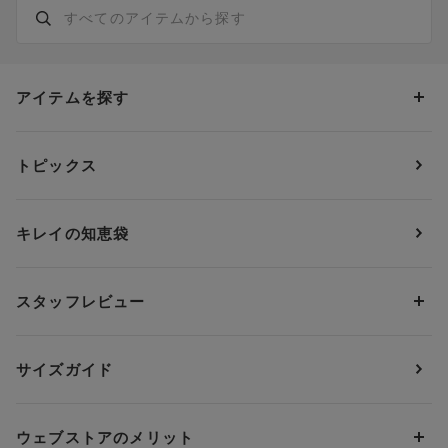
アイテムを探す
カテゴリーから探す
トピックス
ブラジャー
ブランドから探す
ショーツ
ＯＵＲ ＷＡＣＯＡＬ
カップサイズから探す
キレイの知恵袋
ブラジャー&ショーツセット
アンフィ
AAAカップ
アンダーサイズから探す
ブラトップ・カップ付きインナー
ウイング
AAカップ
アンダー60
価格から探す
スタッフレビュー
ガードル・コントロールボトム
ウイング／レシアージュ
Aカップ
アンダー65
ランキングから探す
～1,000円
ランジェリー
ウンナナクール
人気レビュー
Bカップ
アンダー70
セールから探す
1,000円 ～ 2,000円
サイズガイド
肌着・ニットインナー
サルート
人気スタッフ
Cカップ
アンダー75
2,000円 ～ 3,000円
ソックス・レッグウェア
Yue
すべてのレビューを見る
Dカップ
アンダー80
3,000円 ～ 5,000円
ウェブストアのメリット
パジャマ・ルームウェア