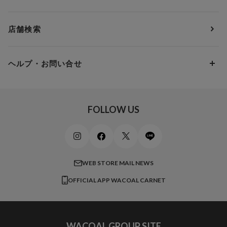
ＹＯＪＯＹ
Eカップ
アンダー85
5,000円 ～ 7,000円
アウターウェア
ワコール
便利なサービス
Fカップ
アンダー90
7,000円 ～ 10,000円
店舗検索
スイムウェア
ワコール／パルファージュ
お得なメールニュース
Gカップ
アンダー95
10,000円 ～ 15,000円
パンプス・シューズ
ワコール／ラゼ
Hカップ
アンダー100
15,000円 ～ 20,000円
ヘルプ・お問い合せ
マタニティ
ワコールサイズオーダー／My Size Collection
Iカップ
アンダー105
20,000円 ～
キッズ・ジュニア
ワコール_ウェブ限定
初めての方へ
Jカップ
アンダー110
スポーツアイテム
ワコール_リラックス＆スリープ
ご利用ガイド
FOLLOW US
ビューティー・コスメ
ワコール_マタニティ
商品に関するご要望
メンズインナーウェア
ワコール／ラブボディ
よくある質問
すべてのアイテムを見る
ブロス バイ ワコールメン
特定商取引法に基づく表記
WEB STORE MAIL NEWS
CW-X
OFFICIAL APP WACOAL CARNET
すべてのブランドを見る
WACOAL GROUP SITE