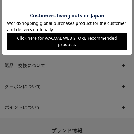
お支払方法について
お支払い方法は下記よりお選びいただけます。
送料について
代金引換
クレジット
1回のご注文のお届け先1ヶ所につき、送料の一部として599円
（税込）（全国一律）をご負担いただきます。
PayPay
返品・交換について
当社の都合により、ご注文商品のお届けを2回以上に分割させて
Amazon Pay
いただく場合は、初回のお届け分のみ送料をご負担いただきま
返品・交換は到着後8日以内にお願いいたします。
d払い
す。
クーポンについて
ブラジャー・靴・スポーツタイツ(CW-X)・一部マタニティ商品
楽天ペイ
クーポン・ポイントは送料にはご利用いただけません。
(産後ガードル・骨盤ベルト)・リマンマパッド(洗い替えパッド
現金での振り込み（後払い）
カバー含む)の同一品番へのサイズ交換による返送料は「着払
クーポン利用方法について
い」をご利用ください。ただし、セール商品は返送料無料の対
ポイントについて
※商品や条件により、一部ご利用いただけないお支払方法がござ
クーポン利用欄の『クーポンを利用する』にチェックし、取得
象外です。
います。
済のクーポン一覧から、 利用されるクーポンを選択してくださ
上述の返送料着払い対象商品以外の、お客様のご都合(注文間違
い。
そのほか、お支払い方法に関するご案内を見る
ポイントの使い方
い・サイズが合わない・イメージ違い等)による返品・交換時の
ブランド情報
お支払い画面からでも、クーポンを登録することができます。
返送料は、お客様のご負担でお願いいたします。
ご利用いただく場合には「ポイントを利用する」を選択してく