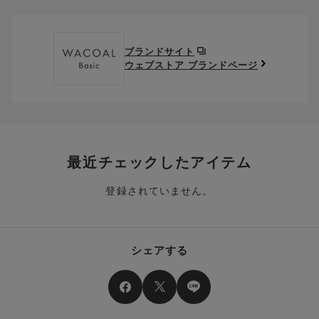
クーポン番号欄へ、お持ちのクーポン番号を入力し、取得ボタ
ださい。
※セール商品は返品・交換いただけますが、返送料無料の対象外
ンを押してください。
ポイントはお客様とのお取引が確定した後からご利用可能とな
です。（お客様にて送料をご負担）ご了承ください。
取得済みクーポン一覧にクーポンが追加されます。
ります。
取得されたクーポンを、ご指定いただくことで、ご利用になれ
ブランドサイト
※異なる商品(品番)への交換は承っておりません。異なる商品(品
ご利用可能になるまでしばらくお時間をいただくことがござい
ます。
ウェブストア ブランドページ
番)への交換をご希望の場合は、ワコールウェブストアより改めて
ます。
ご注文をお願いいたします。
クーポン利用時のご注意
お持ちのポイントは一括してのみご利用いただくことができ、
ご利用されたクーポンや、ご利用期限が終了したクーポンも表
一部のみのご利用はできません。
示されます。ご了承くださいませ。
商品を複数点ご注文いただき、ポイントをご利用いただいた場
クーポン名に記載の金額は税抜きとなります。
合、それぞれの商品金額ごとにご利用クーポン(ポイント)は振
クーポン番号ごとに、お一人様一回限りとさせていただきま
り分けられます。ご注文商品の一部が完売、もしくは返品され
最近チェックしたアイテム
す。
た場合、その商品に振り分けられていたクーポン(ポイント)
は、ご利用可能ポイントに戻り、次回以降のご購入分よりお使
登録されていません。
クーポン番号ごとに、注文金額や注文商品など、ご利用いただ
いいただけます。予めご了承ください。
ける条件の設定がございます。ご利用条件を満たしていないご
注文は、クーポンをご利用いただけません。
ポイントは送料・ギフトサービス料にはご利用いただけませ
ん。
クーポンはセール商品にもご利用いただけます。
シェアする
二つ以上のクーポンを併用して利用することはできません。
そのほか、ポイントに関するご案内を見る
電話注文の場合は、クーポンはご利用いただけません。
送料、ギフトサービス料はご注文金額に含まれません。