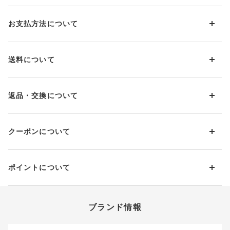
ーブラ）
ブラ
お支払方法について
お支払い方法は下記よりお選びいただけます。
送料について
代金引換
クレジット
1回のご注文のお届け先1ヶ所につき、送料の一部として599円
（税込）（全国一律）をご負担いただきます。
PayPay
返品・交換について
当社の都合により、ご注文商品のお届けを2回以上に分割させて
Amazon Pay
いただく場合は、初回のお届け分のみ送料をご負担いただきま
返品・交換は到着後8日以内にお願いいたします。
d払い
す。
クーポンについて
ブラジャー・靴・スポーツタイツ(CW-X)・一部マタニティ商品
楽天ペイ
クーポン・ポイントは送料にはご利用いただけません。
(産後ガードル・骨盤ベルト)・リマンマパッド(洗い替えパッド
現金での振り込み（後払い）
カバー含む)の同一品番へのサイズ交換による返送料は「着払
クーポン利用方法について
い」をご利用ください。ただし、セール商品は返送料無料の対
ポイントについて
※商品や条件により、一部ご利用いただけないお支払方法がござ
クーポン利用欄の『クーポンを利用する』にチェックし、取得
象外です。
います。
済のクーポン一覧から、 利用されるクーポンを選択してくださ
上述の返送料着払い対象商品以外の、お客様のご都合(注文間違
い。
そのほか、お支払い方法に関するご案内を見る
ポイントの使い方
い・サイズが合わない・イメージ違い等)による返品・交換時の
ブランド情報
お支払い画面からでも、クーポンを登録することができます。
返送料は、お客様のご負担でお願いいたします。
ご利用いただく場合には「ポイントを利用する」を選択してく
クーポン番号欄へ、お持ちのクーポン番号を入力し、取得ボタ
ださい。
※セール商品は返品・交換いただけますが、返送料無料の対象外
ンを押してください。