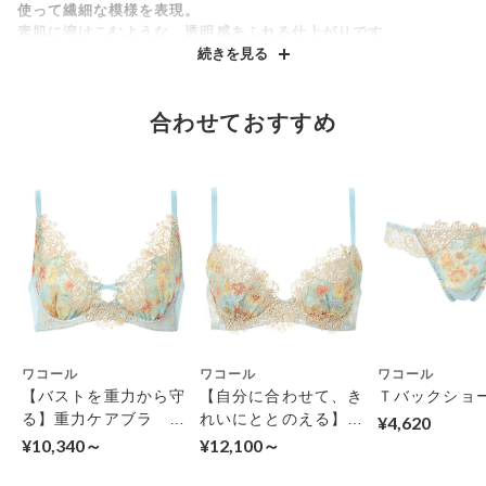
使って繊細な模様を表現。
素肌に溶けこむような、透明感あふれる仕上がりです。
続きを見る
●やわらかいはきごこち
バックはやわらかく伸びるベア天竺素材で、はきごこちがよい
合わせておすすめ
・フロントは裏打ち付きで透けにくい
フロントにほどこされたレトロポップな花柄のケミカルレースが
贅沢なショーツ。細番手の糸を使ったインケミカルレースが透明
感を演出します。WH・SX・YEカラーにはプリントをあしらい華
やかさを一層引き立てました。前ウエストのレースが肌に重な
り、浮き立つ繊細な模様が印象的な一枚。
・はきこみ丈：あさめ・ハイレッグショーツ
ショーツの種類（ウエスト位置、裾ライン位置）については
こちら
をご覧ください。
ワコール
ワコール
ワコール
【バストを重力から守
【自分に合わせて、き
Ｔバックショ
実際の商品をご覧いただけるワコールの取扱店舗は
こちら
る】重力ケアブラ ノ
れいにととのえる】パ
¥4,620
※店舗によっては、お取り扱いのない商品（サイズ/カラー）もあ
ンワイヤー ３／４カ
ーソナルフィットプラ
¥10,340～
¥12,100～
ります。詳しくは、店舗にご確認ください。
ップブラ（ノンワイヤ
スブラ ３／４カップ