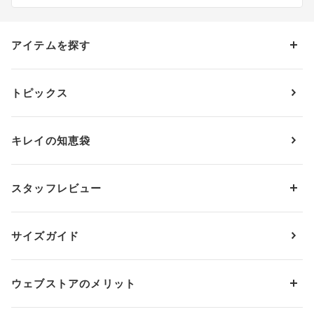
アイテムを探す
カテゴリーから探す
トピックス
ブラジャー
ブランドから探す
ショーツ
ＯＵＲ ＷＡＣＯＡＬ
カップサイズから探す
キレイの知恵袋
ブラジャー&ショーツセット
アンフィ
AAAカップ
アンダーサイズから探す
ブラトップ・カップ付きインナー
ウイング
AAカップ
アンダー60
価格から探す
スタッフレビュー
ガードル・コントロールボトム
ウイング／レシアージュ
Aカップ
アンダー65
ランキングから探す
～1,000円
ランジェリー
ウンナナクール
人気レビュー
Bカップ
アンダー70
セールから探す
1,000円 ～ 2,000円
サイズガイド
肌着・ニットインナー
サルート
人気スタッフ
Cカップ
アンダー75
2,000円 ～ 3,000円
ソックス・レッグウェア
Yue
すべてのレビューを見る
Dカップ
アンダー80
3,000円 ～ 5,000円
ウェブストアのメリット
パジャマ・ルームウェア
ＹＯＪＯＹ
Eカップ
アンダー85
5,000円 ～ 7,000円