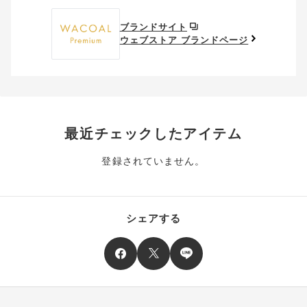
ポイントはお客様とのお取引が確定した後からご利用可能とな
です。（お客様にて送料をご負担）ご了承ください。
取得済みクーポン一覧にクーポンが追加されます。
ります。
取得されたクーポンを、ご指定いただくことで、ご利用になれ
ブランドサイト
※異なる商品(品番)への交換は承っておりません。異なる商品(品
ご利用可能になるまでしばらくお時間をいただくことがござい
ます。
ウェブストア ブランドページ
番)への交換をご希望の場合は、ワコールウェブストアより改めて
ます。
ご注文をお願いいたします。
クーポン利用時のご注意
お持ちのポイントは一括してのみご利用いただくことができ、
ご利用されたクーポンや、ご利用期限が終了したクーポンも表
一部のみのご利用はできません。
示されます。ご了承くださいませ。
商品を複数点ご注文いただき、ポイントをご利用いただいた場
クーポン名に記載の金額は税抜きとなります。
合、それぞれの商品金額ごとにご利用クーポン(ポイント)は振
クーポン番号ごとに、お一人様一回限りとさせていただきま
り分けられます。ご注文商品の一部が完売、もしくは返品され
最近チェックしたアイテム
す。
た場合、その商品に振り分けられていたクーポン(ポイント)
は、ご利用可能ポイントに戻り、次回以降のご購入分よりお使
登録されていません。
クーポン番号ごとに、注文金額や注文商品など、ご利用いただ
いいただけます。予めご了承ください。
ける条件の設定がございます。ご利用条件を満たしていないご
注文は、クーポンをご利用いただけません。
ポイントは送料・ギフトサービス料にはご利用いただけませ
ん。
クーポンはセール商品にもご利用いただけます。
シェアする
二つ以上のクーポンを併用して利用することはできません。
そのほか、ポイントに関するご案内を見る
電話注文の場合は、クーポンはご利用いただけません。
送料、ギフトサービス料はご注文金額に含まれません。
ご優待割引金額が、クーポンご利用条件となります。
ご注文が確定したのち、後追いでクーポン使用のお申し出をい