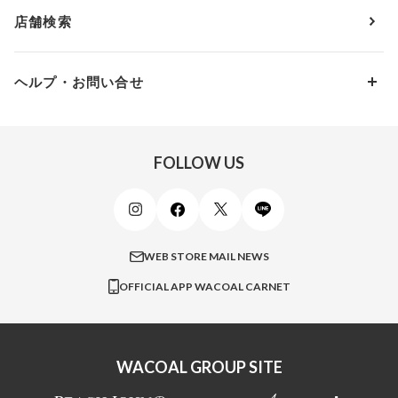
アウターウェア
ワコール
便利なサービス
Fカップ
アンダー90
7,000円 ～ 10,000円
店舗検索
スイムウェア
ワコール／パルファージュ
お得なメールニュース
Gカップ
アンダー95
10,000円 ～ 15,000円
パンプス・シューズ
ワコール／ラゼ
Hカップ
アンダー100
15,000円 ～ 20,000円
ヘルプ・お問い合せ
マタニティ
ワコールサイズオーダー／My Size Collection
Iカップ
アンダー105
20,000円 ～
キッズ・ジュニア
ワコール_ウェブ限定
初めての方へ
Jカップ
アンダー110
スポーツアイテム
ワコール_リラックス＆スリープ
ご利用ガイド
FOLLOW US
ビューティー・コスメ
ワコール_マタニティ
商品に関するご要望
メンズインナーウェア
ワコール／ラブボディ
よくある質問
すべてのアイテムを見る
ブロス バイ ワコールメン
特定商取引法に基づく表記
WEB STORE MAIL NEWS
CW-X
OFFICIAL APP WACOAL CARNET
すべてのブランドを見る
WACOAL GROUP SITE