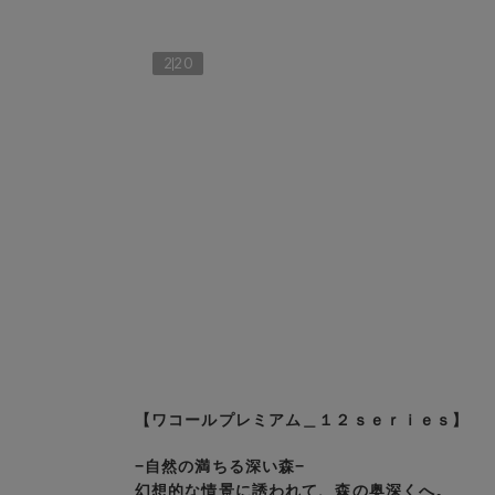
2
20
【ワコールプレミアム＿１２ｓｅｒｉｅｓ】
−自然の満ちる深い森−
幻想的な情景に誘われて、森の奥深くへ。