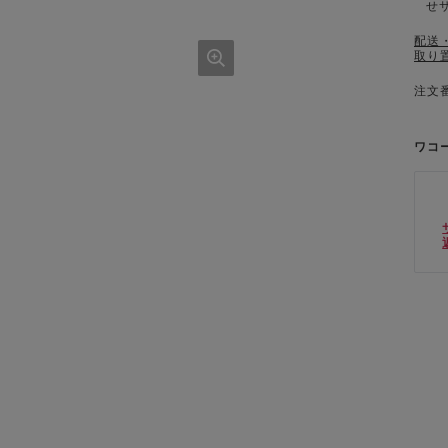
せ
配送
取り
注文番
ワコ