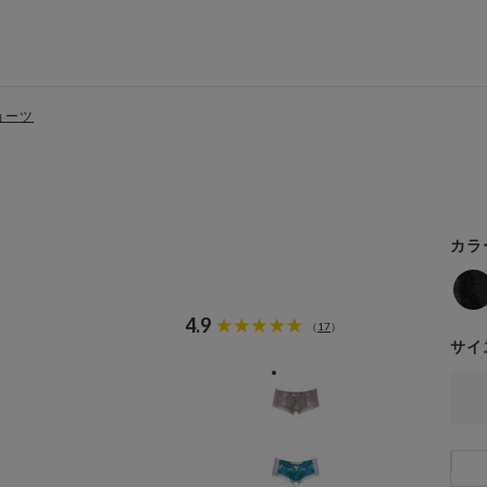
ョーツ
カラ
4.9
17
（
）
サイ