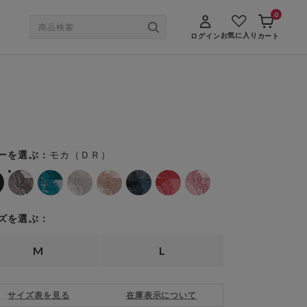
0
お気に入り
ログイン
カート
モカ（ＤＲ）
ーを選ぶ：
ズを選ぶ：
M
L
サイズ表を見る
在庫表示について