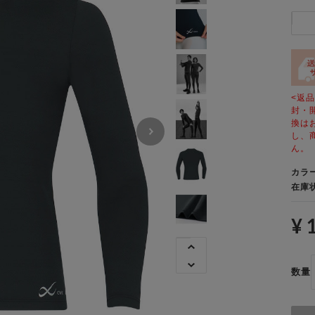
<返
封・
換は
し、
ん。
カラ
在庫
¥ 
数量