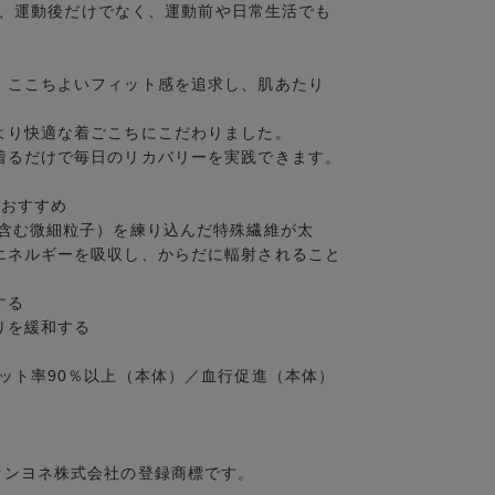
」は、運動後だけでなく、運動前や日常生活でも
、ここちよいフィット感を追求し、肌あたり
より快適な着ごこちにこだわりました。
着るだけで毎日のリカバリーを実践できます。
におすすめ
を含む微細粒子）を練り込んだ特殊繊維が太
エネルギーを吸収し、からだに輻射されること
する
りを緩和する
ット率90％以上（本体）／血行促進（本体）
)は、オンヨネ株式会社の登録商標です。