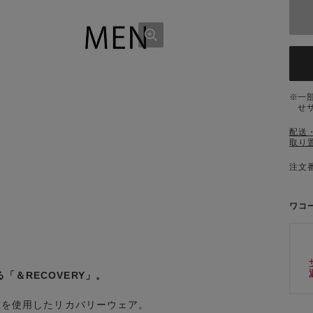
一
せ
配送
取り
注文番
ワコ
＆RECOVERY」。
繊維を使用したリカバリーウェア。