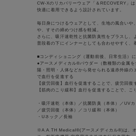
CW-Xのリカバリーウェア「＆RECOVERY
快適に着用できるよう設計されています。
毎日身につけるウェアとして、生地の風合いや
や、すその締めつけ感を軽減。
さらに、吸汗速乾性と抗菌防臭性をプラスし、
普段着の下にインナーとしても合わせやすく、
■コンディショニング（運動前後、日常生活）
●アースメディカル®パウダー（数種類の金属
陽・照明・人体などから発せられる遠赤外線の
で血行を促進する
【疲労回復】血行を促進することで、疲労回復
【筋肉のこり緩和】血行を促進することで、こ
・吸汗速乾（本体）／抗菌防臭（本体）／UVカ
／疲労回復（本体）／コリ緩和（本体）
・Uネック／長袖
※A.A.TH Medical®(アースメディカル®