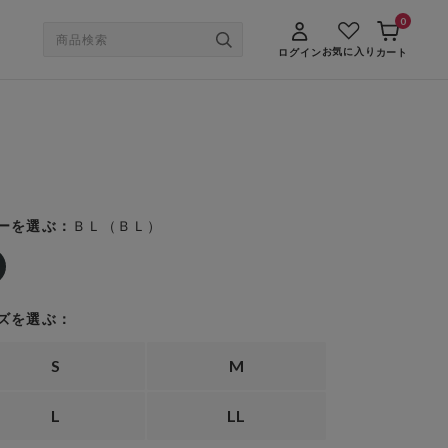
0
お気に入り
ログイン
カート
ＢＬ（ＢＬ）
ーを選ぶ：
ズを選ぶ：
S
M
L
LL