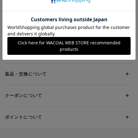
ヤーブラ
ちよいブラ＆サニタリ
ちよいブラ＆
¥4,400～
¥7,920
¥9,130
減。
ーショーツセット ブ
タリーショー
・ブランドネーム・品質表示ネームは製品表側に付けて肌あたり
ラ＆ショーツセット
ブラ＆ショー
やさしい。
・クロッチは綿１００％生地で、肌あたりがやさしい。
お支払方法について
●YOJOYのこだわりカラー
・五行色から考えたマスタード（KA）・コーラル（RP）・ソラ
（BU）・スミ（BL）の4色と、肌なじみのよいカラーのアプリコ
お支払い方法は下記よりお選びいただけます。
送料について
ット（BR）からお選びいただけます。
代金引換
BR、KAはアウターにひびきにくいカラーとしておすすめ。
クレジット
1回のご注文のお届け先1ヶ所につき、送料の一部として599円
（税込）（全国一律）をご負担いただきます。
＊YOJOYオリジナルパッケージで販売
PayPay
返品・交換について
当社の都合により、ご注文商品のお届けを2回以上に分割させて
Amazon Pay
【YOJOY（ヨジョイ）】は、女性のセルフケアを応援するブラン
いただく場合は、初回のお届け分のみ送料をご負担いただきま
返品・交換は到着後8日以内にお願いいたします。
d払い
ドです。
す。
クーポンについて
ブラジャー・靴・スポーツタイツ(CW-X)・一部マタニティ商品
自分と対話し、からだとこころをととのえる。
楽天ペイ
クーポン・ポイントは送料にはご利用いただけません。
(産後ガードル・骨盤ベルト)・リマンマパッド(洗い替えパッド
女性ならではの悩みや変化とどうつき合っていくのか、ほんの少
現金での振り込み（後払い）
カバー含む)の同一品番へのサイズ交換による返送料は「着払
しだけ一緒に考えてみませんか？
クーポン利用方法について
い」をご利用ください。ただし、セール商品は返送料無料の対
YOJOY公式サイトは
こちら
からご覧になれます。
ポイントについて
※商品や条件により、一部ご利用いただけないお支払方法がござ
クーポン利用欄の『クーポンを利用する』にチェックし、取得
象外です。
います。
済のクーポン一覧から、 利用されるクーポンを選択してくださ
上述の返送料着払い対象商品以外の、お客様のご都合(注文間違
い。
そのほか、お支払い方法に関するご案内を見る
ポイントの使い方
い・サイズが合わない・イメージ違い等)による返品・交換時の