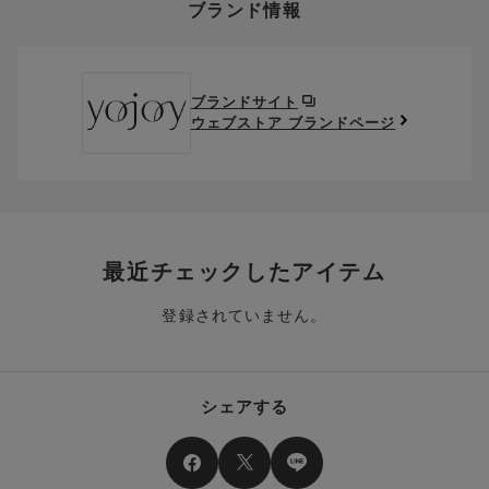
ブランド情報
お支払い画面からでも、クーポンを登録することができます。
返送料は、お客様のご負担でお願いいたします。
ご利用いただく場合には「ポイントを利用する」を選択してく
クーポン番号欄へ、お持ちのクーポン番号を入力し、取得ボタ
ださい。
※セール商品は返品・交換いただけますが、返送料無料の対象外
ンを押してください。
ポイントはお客様とのお取引が確定した後からご利用可能とな
です。（お客様にて送料をご負担）ご了承ください。
取得済みクーポン一覧にクーポンが追加されます。
ります。
取得されたクーポンを、ご指定いただくことで、ご利用になれ
ブランドサイト
※異なる商品(品番)への交換は承っておりません。異なる商品(品
ご利用可能になるまでしばらくお時間をいただくことがござい
ます。
ウェブストア ブランドページ
番)への交換をご希望の場合は、ワコールウェブストアより改めて
ます。
ご注文をお願いいたします。
クーポン利用時のご注意
お持ちのポイントは一括してのみご利用いただくことができ、
ご利用されたクーポンや、ご利用期限が終了したクーポンも表
一部のみのご利用はできません。
示されます。ご了承くださいませ。
商品を複数点ご注文いただき、ポイントをご利用いただいた場
クーポン名に記載の金額は税抜きとなります。
合、それぞれの商品金額ごとにご利用クーポン(ポイント)は振
クーポン番号ごとに、お一人様一回限りとさせていただきま
り分けられます。ご注文商品の一部が完売、もしくは返品され
最近チェックしたアイテム
す。
た場合、その商品に振り分けられていたクーポン(ポイント)
は、ご利用可能ポイントに戻り、次回以降のご購入分よりお使
登録されていません。
クーポン番号ごとに、注文金額や注文商品など、ご利用いただ
いいただけます。予めご了承ください。
ける条件の設定がございます。ご利用条件を満たしていないご
注文は、クーポンをご利用いただけません。
ポイントは送料・ギフトサービス料にはご利用いただけませ
ん。
クーポンはセール商品にもご利用いただけます。
シェアする
二つ以上のクーポンを併用して利用することはできません。
そのほか、ポイントに関するご案内を見る
電話注文の場合は、クーポンはご利用いただけません。
送料、ギフトサービス料はご注文金額に含まれません。