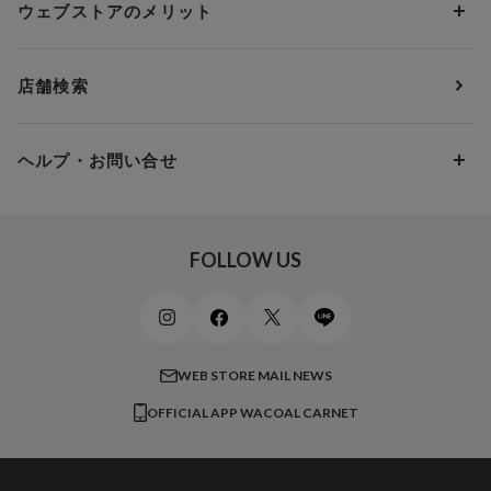
3,000円 ～ 5,000円
ウェブストアのメリット
パジャマ・ルームウェア
ＹＯＪＯＹ
Eカップ
アンダー85
5,000円 ～ 7,000円
アウターウェア
ワコール
便利なサービス
Fカップ
アンダー90
7,000円 ～ 10,000円
店舗検索
スイムウェア
ワコール／パルファージュ
お得なメールニュース
Gカップ
アンダー95
10,000円 ～ 15,000円
パンプス・シューズ
ワコール／ラゼ
Hカップ
アンダー100
15,000円 ～ 20,000円
ヘルプ・お問い合せ
マタニティ
ワコールサイズオーダー／My Size Collection
Iカップ
アンダー105
20,000円 ～
キッズ・ジュニア
ワコール_ウェブ限定
初めての方へ
Jカップ
アンダー110
スポーツアイテム
ワコール_リラックス＆スリープ
ご利用ガイド
FOLLOW US
ビューティー・コスメ
ワコール_マタニティ
商品に関するご要望
メンズインナーウェア
ワコール／ラブボディ
よくある質問
すべてのアイテムを見る
ブロス バイ ワコールメン
特定商取引法に基づく表記
WEB STORE MAIL NEWS
CW-X
OFFICIAL APP WACOAL CARNET
すべてのブランドを見る