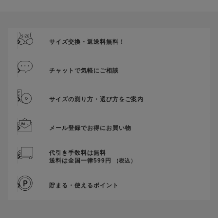
ご優待割引金額が、クーポンご利用条件となります。
ご注文が確定したのち、後追いでクーポン使用のお申し出をい
ただきましても、適用することができませんのでご注意くださ
サイズ交換・返送料無料！
い。
そのほか、クーポンに関するご案内を見る
チャットで気軽にご相談
サイズの測り方・選び方をご案内
メール登録でお得にお買い物
代引き手数料は無料
送料は全国一律599円
（税込）
貯まる・使えるポイント