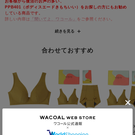
お客様から復活のお声の多い、
PPB401（ボディスエードきもちいい）をお探しの方にもお勧め
している商品です。
詳しい内容は
「聞いてよ、ワコール」
をご参照ください。
AB1100ノンワイヤーブラジャーのペアショーツ。
続きを見る
AB1100は
こち
ら
。
同じスタイルのサニタリーショーツAC1100は
こちら
。
吸水サニタリーショーツAC1200は
合わせておすすめ
こちら
。
デリケートゾーンケアができるボディケアアイテムは
こちら
。
●はきこみ深めでおなかすっぽり
・おなか部分は生地を２枚重ねて、ウエストはおへそまでのはき
こみ深めでおなかをすっぽり包みこむ。
●しめつけすぎないここちよい着用感
・本体はレーヨン混のやわらかいやさしく伸びる生地で、さらさ
らでムレにくく、ここちよい着用感。
・ゴムを使わず、前ウエストは折り返し始末、後ろウエスト・裾
はフリーカッティング素材でしめつけ軽減。
ＹＯＪＯＹ
ＹＯＪＯＹ
ＹＯＪＯＹ
つけているほうがここ
【ギフトＢＯＸ入り】
【ギフトＢＯ
●やさしい肌あたり
ちよいブラ ノンワイ
つけているほうがここ
つけているほ
・脇とウエスト切り替えの縫製はフラット始末で肌あたりを軽