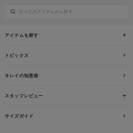
アイテムを探す
カテゴリーから探す
トピックス
ブラジャー
ブランドから探す
ショーツ
ＯＵＲ ＷＡＣＯＡＬ
カップサイズから探す
キレイの知恵袋
ブラジャー&ショーツセット
アンフィ
AAAカップ
アンダーサイズから探す
ブラトップ・カップ付きインナー
ウイング
AAカップ
アンダー60
価格から探す
スタッフレビュー
ガードル・コントロールボトム
ウイング／レシアージュ
Aカップ
アンダー65
ランキングから探す
～1,000円
ランジェリー
ウンナナクール
人気レビュー
Bカップ
アンダー70
セールから探す
1,000円 ～ 2,000円
サイズガイド
肌着・ニットインナー
サルート
人気スタッフ
Cカップ
アンダー75
2,000円 ～ 3,000円
ソックス・レッグウェア
Yue
すべてのレビューを見る
Dカップ
アンダー80