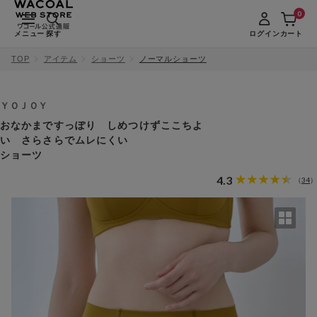
0
メニュー
探す
ログイン
カート
TOP
アイテム
ショーツ
ノーマルショーツ
ＹＯＪＯＹ
おなかまですっぽり しめつけずここちよ
い さらさらでムレにくい
ショーツ
4.3
34
（
）