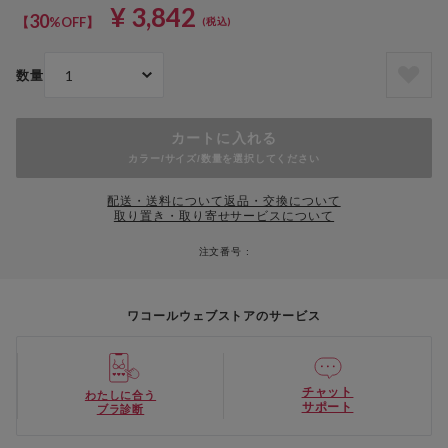
¥ 3,842
30
【
%OFF】
(税込)
数量
カートに入れる
カラー/サイズ/数量を選択してください
配送・送料について
返品・交換について
取り置き・取り寄せサービスについて
注文番号 :
ワコールウェブストアのサービス
チャット
わたしに合う
サポート
ブラ診断