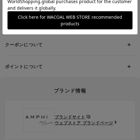
送料について
代金引換
クレジット
1回のご注文のお届け先1ヶ所につき、送料の一部として599円
（税込）（全国一律）をご負担いただきます。
PayPay
返品・交換について
当社の都合により、ご注文商品のお届けを2回以上に分割させて
Amazon Pay
いただく場合は、初回のお届け分のみ送料をご負担いただきま
返品・交換は到着後8日以内にお願いいたします。
d払い
す。
クーポンについて
ブラジャー・靴・スポーツタイツ(CW-X)・一部マタニティ商品
楽天ペイ
クーポン・ポイントは送料にはご利用いただけません。
(産後ガードル・骨盤ベルト)・リマンマパッド(洗い替えパッド
現金での振り込み（後払い）
カバー含む)の同一品番へのサイズ交換による返送料は「着払
クーポン利用方法について
い」をご利用ください。ただし、セール商品は返送料無料の対
ポイントについて
※商品や条件により、一部ご利用いただけないお支払方法がござ
クーポン利用欄の『クーポンを利用する』にチェックし、取得
象外です。
います。
済のクーポン一覧から、 利用されるクーポンを選択してくださ
上述の返送料着払い対象商品以外の、お客様のご都合(注文間違
い。
そのほか、お支払い方法に関するご案内を見る
ポイントの使い方
い・サイズが合わない・イメージ違い等)による返品・交換時の
ブランド情報
お支払い画面からでも、クーポンを登録することができます。
返送料は、お客様のご負担でお願いいたします。
ご利用いただく場合には「ポイントを利用する」を選択してく
クーポン番号欄へ、お持ちのクーポン番号を入力し、取得ボタ
ださい。
※セール商品は返品・交換いただけますが、返送料無料の対象外
ンを押してください。
ポイントはお客様とのお取引が確定した後からご利用可能とな
です。（お客様にて送料をご負担）ご了承ください。
取得済みクーポン一覧にクーポンが追加されます。
ります。
取得されたクーポンを、ご指定いただくことで、ご利用になれ
ブランドサイト
※異なる商品(品番)への交換は承っておりません。異なる商品(品
ご利用可能になるまでしばらくお時間をいただくことがござい
ます。
ウェブストア ブランドページ
番)への交換をご希望の場合は、ワコールウェブストアより改めて
ます。
ご注文をお願いいたします。
クーポン利用時のご注意
お持ちのポイントは一括してのみご利用いただくことができ、
ご利用されたクーポンや、ご利用期限が終了したクーポンも表