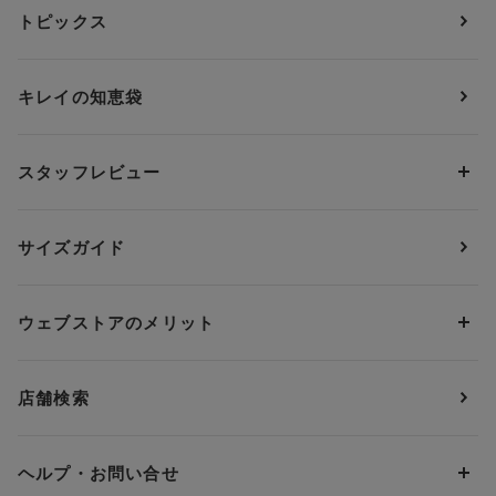
トピックス
ブラジャー
ブランドから探す
ショーツ
ＯＵＲ ＷＡＣＯＡＬ
カップサイズから探す
キレイの知恵袋
ブラジャー&ショーツセット
アンフィ
AAAカップ
アンダーサイズから探す
ブラトップ・カップ付きインナー
ウイング
AAカップ
アンダー60
価格から探す
スタッフレビュー
ガードル・コントロールボトム
ウイング／レシアージュ
Aカップ
アンダー65
ランキングから探す
～1,000円
ランジェリー
ウンナナクール
人気レビュー
Bカップ
アンダー70
セールから探す
1,000円 ～ 2,000円
サイズガイド
肌着・ニットインナー
サルート
人気スタッフ
Cカップ
アンダー75
2,000円 ～ 3,000円
ソックス・レッグウェア
Yue
すべてのレビューを見る
Dカップ
アンダー80
3,000円 ～ 5,000円
ウェブストアのメリット
パジャマ・ルームウェア
ＹＯＪＯＹ
Eカップ
アンダー85
5,000円 ～ 7,000円
アウターウェア
ワコール
便利なサービス
Fカップ
アンダー90
7,000円 ～ 10,000円
店舗検索
スイムウェア
ワコール／パルファージュ
お得なメールニュース
Gカップ
アンダー95
10,000円 ～ 15,000円
パンプス・シューズ
ワコール／ラゼ
Hカップ
アンダー100
15,000円 ～ 20,000円
ヘルプ・お問い合せ
マタニティ
ワコールサイズオーダー／My Size Collection
Iカップ