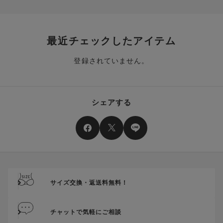
一部のみのご利用はできません。
示されます。ご了承くださいませ。
商品を複数点ご注文いただき、ポイントをご利用いただいた場
クーポン名に記載の金額は税抜きとなります。
合、それぞれの商品金額ごとにご利用クーポン(ポイント)は振
クーポン番号ごとに、お一人様一回限りとさせていただきま
り分けられます。ご注文商品の一部が完売、もしくは返品され
最近チェックしたアイテム
す。
た場合、その商品に振り分けられていたクーポン(ポイント)
は、ご利用可能ポイントに戻り、次回以降のご購入分よりお使
登録されていません。
クーポン番号ごとに、注文金額や注文商品など、ご利用いただ
いいただけます。予めご了承ください。
ける条件の設定がございます。ご利用条件を満たしていないご
注文は、クーポンをご利用いただけません。
ポイントは送料・ギフトサービス料にはご利用いただけませ
ん。
クーポンはセール商品にもご利用いただけます。
シェアする
二つ以上のクーポンを併用して利用することはできません。
そのほか、ポイントに関するご案内を見る
電話注文の場合は、クーポンはご利用いただけません。
送料、ギフトサービス料はご注文金額に含まれません。
ご優待割引金額が、クーポンご利用条件となります。
ご注文が確定したのち、後追いでクーポン使用のお申し出をい
ただきましても、適用することができませんのでご注意くださ
サイズ交換・返送料無料！
い。
そのほか、クーポンに関するご案内を見る
チャットで気軽にご相談