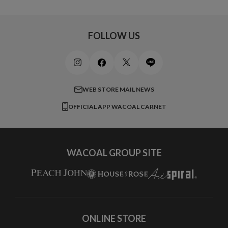
アンダー105
20,000円 ～
キッズ・ジュニア
ワコール_ウェブ限定
初めての方へ
Jカップ
アンダー110
スポーツアイテム
ワコール_リラックス＆スリープ
ご利用ガイド
FOLLOW US
ビューティー・コスメ
ワコール_マタニティ
商品に関するご要望
メンズインナーウェア
ワコール／ラブボディ
よくある質問
すべてのアイテムを見る
ブロス バイ ワコールメン
特定商取引法に基づく表記
WEB STORE MAIL NEWS
CW-X
OFFICIAL APP WACOAL CARNET
すべてのブランドを見る
WACOAL GROUP SITE
ONLINE STORE