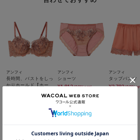
アンフィ
アンフィ
アンフィ
長時間、バストをしっ
ショーツ
タップパンツ
かりホールド【ホール
¥1,812
¥2,792
30%
30%
(
)
(
OFF
OF
ドデイブラ（Ｈｏｌ
¥3,492～
30%
(
)
OFF
ｄ Ｄａｙ Ｂｒ
ａ）】 ３／４カップ
ブラ
お支払方法について
お支払い方法は下記よりお選びいただけます。