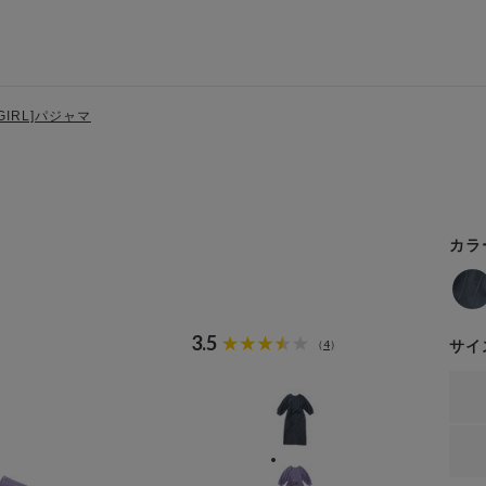
[GIRL]パジャマ
カラ
3.5
4
サイ
（
）