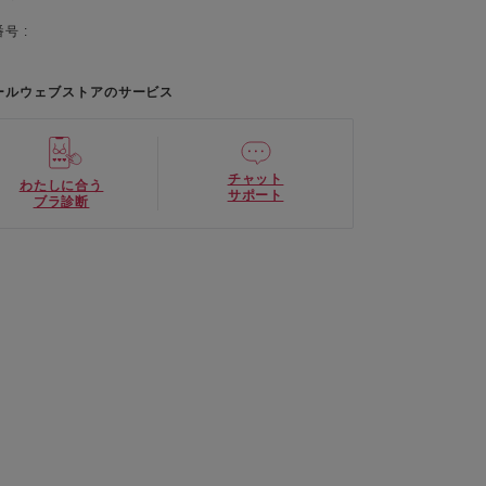
号 :
ールウェブストアのサービス
チャット
わたしに合う
サポート
ブラ診断