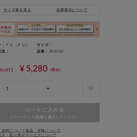
サイズ表を見る
在庫表示について
ー：
ＰＵ（ＰＵ）
サイズ：
状況：
品番：
JNX530
¥ 5,280
(税込)
%OFF】
カートに入れる
カラー/サイズ/数量を選択してください
・送料について
返品・交換について
置き・取り寄せサービスについて