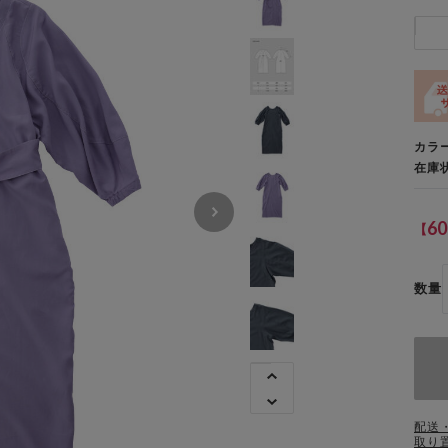
カラ
在庫
60
【
数量
配送
取り