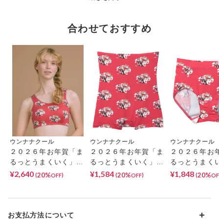
・クロッチ裾はゴムを防水布で覆っているので汚れが落としやす
く、横モレが気になりにくい。
・浮かしクロッチは綿混生地で、肌あたりがやさしい。
合わせておすすめ
・本体はテンセル™ブランドの繊維混生地を使用しているので、
やさしい肌ざわり。
※TENCEL™及びテンセル™は、Lenzing AGの商標です。
ウンナナクール
ウンナナクール
ウンナナクール
２０２６年お年賀「ま
２０２６年お年賀「ま
２０２６年お
るっとうまくいく」
るっとうまくいく」
るっとうま
ナイトアップブラ
ハラマキ付きショーツ
ナイト用 サニ
¥2,640
¥1,584
¥1,848
20%
20%
20%
(
)
(
)
(
OFF
OFF
OF
ノンワイヤーブラ
ボーイレングスショー
ショーツ
ツ
お支払方法について