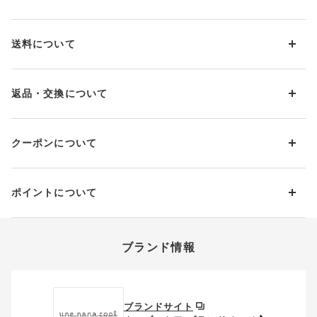
お支払い方法は下記よりお選びいただけます。
送料について
代金引換
クレジット
1回のご注文のお届け先1ヶ所につき、送料の一部として599円
（税込）（全国一律）をご負担いただきます。
PayPay
返品・交換について
当社の都合により、ご注文商品のお届けを2回以上に分割させて
Amazon Pay
いただく場合は、初回のお届け分のみ送料をご負担いただきま
返品・交換は到着後8日以内にお願いいたします。
d払い
す。
クーポンについて
ブラジャー・靴・スポーツタイツ(CW-X)・一部マタニティ商品
楽天ペイ
クーポン・ポイントは送料にはご利用いただけません。
(産後ガードル・骨盤ベルト)・リマンマパッド(洗い替えパッド
現金での振り込み（後払い）
カバー含む)の同一品番へのサイズ交換による返送料は「着払
クーポン利用方法について
い」をご利用ください。ただし、セール商品は返送料無料の対
ポイントについて
※商品や条件により、一部ご利用いただけないお支払方法がござ
クーポン利用欄の『クーポンを利用する』にチェックし、取得
象外です。
います。
済のクーポン一覧から、 利用されるクーポンを選択してくださ
上述の返送料着払い対象商品以外の、お客様のご都合(注文間違
い。
そのほか、お支払い方法に関するご案内を見る
ポイントの使い方
い・サイズが合わない・イメージ違い等)による返品・交換時の
ブランド情報
お支払い画面からでも、クーポンを登録することができます。
返送料は、お客様のご負担でお願いいたします。
ご利用いただく場合には「ポイントを利用する」を選択してく
クーポン番号欄へ、お持ちのクーポン番号を入力し、取得ボタ
ださい。
※セール商品は返品・交換いただけますが、返送料無料の対象外
ンを押してください。
ポイントはお客様とのお取引が確定した後からご利用可能とな
です。（お客様にて送料をご負担）ご了承ください。
取得済みクーポン一覧にクーポンが追加されます。
ります。
取得されたクーポンを、ご指定いただくことで、ご利用になれ
ブランドサイト
※異なる商品(品番)への交換は承っておりません。異なる商品(品