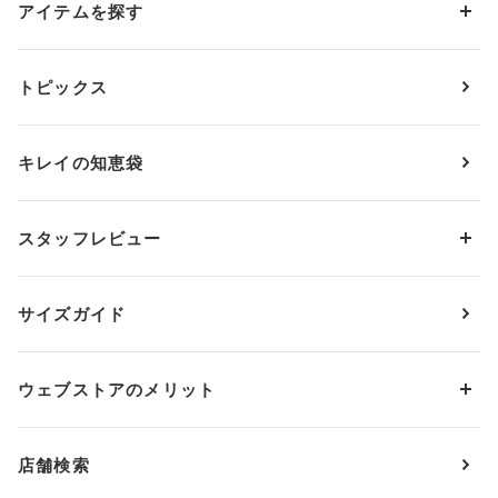
アイテムを探す
カテゴリーから探す
トピックス
ブラジャー
ブランドから探す
ショーツ
ＯＵＲ ＷＡＣＯＡＬ
カップサイズから探す
キレイの知恵袋
ブラジャー&ショーツセット
アンフィ
AAAカップ
アンダーサイズから探す
ブラトップ・カップ付きインナー
ウイング
AAカップ
アンダー60
価格から探す
スタッフレビュー
ガードル・コントロールボトム
ウイング／レシアージュ
Aカップ
アンダー65
ランキングから探す
～1,000円
ランジェリー
ウンナナクール
人気レビュー
Bカップ
アンダー70
セールから探す
1,000円 ～ 2,000円
サイズガイド
肌着・ニットインナー
サルート
人気スタッフ
Cカップ
アンダー75
2,000円 ～ 3,000円
ソックス・レッグウェア
Yue
すべてのレビューを見る
Dカップ
アンダー80
3,000円 ～ 5,000円
ウェブストアのメリット
パジャマ・ルームウェア
ＹＯＪＯＹ
Eカップ
アンダー85
5,000円 ～ 7,000円
アウターウェア
ワコール
便利なサービス
Fカップ
アンダー90
7,000円 ～ 10,000円
店舗検索
スイムウェア
ワコール／パルファージュ
お得なメールニュース
Gカップ
アンダー95
10,000円 ～ 15,000円