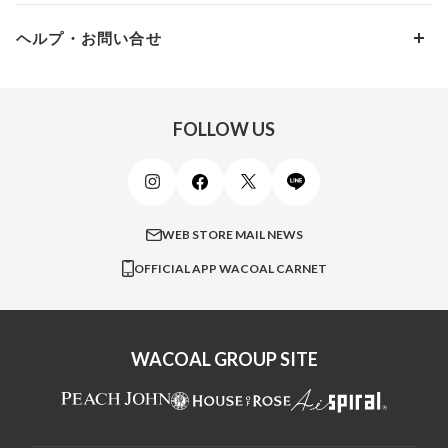
パンプス・シューズ
ワコール／ラゼ
Hカップ
アンダー100
15,000円 ～ 20,000円
ヘルプ・お問い合せ
マタニティ
ワコールサイズオーダー／My Size Collection
Iカップ
アンダー105
20,000円 ～
キッズ・ジュニア
ワコール_ウェブ限定
初めての方へ
Jカップ
アンダー110
スポーツアイテム
ワコール_リラックス＆スリープ
ご利用ガイド
FOLLOW US
ビューティー・コスメ
ワコール_マタニティ
商品に関するご要望
メンズインナーウェア
ワコール／ラブボディ
よくある質問
すべてのアイテムを見る
ブロス バイ ワコールメン
特定商取引法に基づく表記
WEB STORE MAIL NEWS
CW-X
OFFICIAL APP WACOAL CARNET
すべてのブランドを見る
WACOAL GROUP SITE