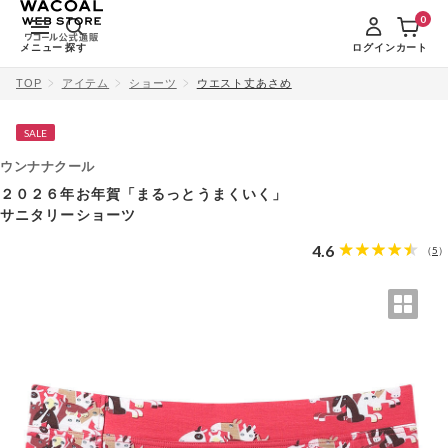
0
メニュー
探す
ログイン
カート
TOP
アイテム
ショーツ
ウエスト丈あさめ
SALE
ウンナナクール
２０２６年お年賀「まるっとうまくいく」
サニタリーショーツ
4.6
5
（
）