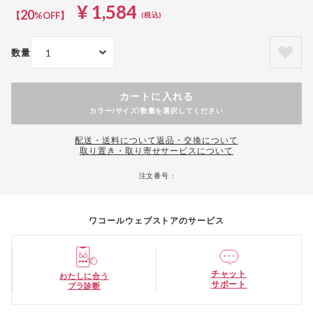
¥ 1,584
20
【
%OFF】
(税込)
数量
カートに入れる
カラー/サイズ/数量を選択してください
配送・送料について
返品・交換について
取り置き・取り寄せサービスについて
注文番号 :
ワコールウェブストアのサービス
チャット
わたしに合う
サポート
ブラ診断