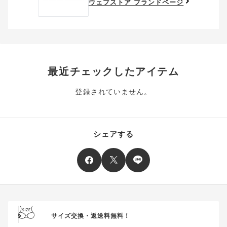
ご利用可能になるまでしばらくお時間をいただくことがござい
ます。
ウェブストア ブランドページ
番)への交換をご希望の場合は、ワコールウェブストアより改めて
ます。
ご注文をお願いいたします。
クーポン利用時のご注意
お持ちのポイントは一括してのみご利用いただくことができ、
ご利用されたクーポンや、ご利用期限が終了したクーポンも表
一部のみのご利用はできません。
示されます。ご了承くださいませ。
商品を複数点ご注文いただき、ポイントをご利用いただいた場
クーポン名に記載の金額は税抜きとなります。
合、それぞれの商品金額ごとにご利用クーポン(ポイント)は振
クーポン番号ごとに、お一人様一回限りとさせていただきま
り分けられます。ご注文商品の一部が完売、もしくは返品され
最近チェックしたアイテム
す。
た場合、その商品に振り分けられていたクーポン(ポイント)
は、ご利用可能ポイントに戻り、次回以降のご購入分よりお使
登録されていません。
クーポン番号ごとに、注文金額や注文商品など、ご利用いただ
いいただけます。予めご了承ください。
ける条件の設定がございます。ご利用条件を満たしていないご
注文は、クーポンをご利用いただけません。
ポイントは送料・ギフトサービス料にはご利用いただけませ
ん。
クーポンはセール商品にもご利用いただけます。
シェアする
二つ以上のクーポンを併用して利用することはできません。
そのほか、ポイントに関するご案内を見る
電話注文の場合は、クーポンはご利用いただけません。
送料、ギフトサービス料はご注文金額に含まれません。
ご優待割引金額が、クーポンご利用条件となります。
ご注文が確定したのち、後追いでクーポン使用のお申し出をい
ただきましても、適用することができませんのでご注意くださ
サイズ交換・返送料無料！
い。