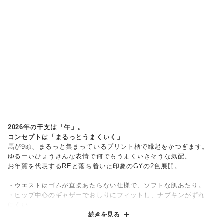
2026年の干支は「午」。
コンセプトは「まるっとうまくいく」
馬が9頭、まるっと集まっているプリント柄で縁起をかつぎます。
ゆるーいひょうきんな表情で何でもうまくいきそうな気配。
お年賀を代表するREと落ち着いた印象のGYの2色展開。
・ウエストはゴムが直接あたらない仕様で、ソフトな肌あたり。
・ヒップ中心のギャザーでおしりにフィットし、ナプキンがずれ
にくい。
・クロッチはナプキンの羽をしまえる設計。
続きを見る