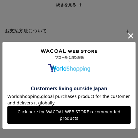
※TENCEL™及びテンセル™は、Lenzing AGの商標です。
続きを見る
お支払方法について
お支払い方法は下記よりお選びいただけます。
送料について
代金引換
クレジット
1回のご注文のお届け先1ヶ所につき、送料の一部として599円
（税込）（全国一律）をご負担いただきます。
PayPay
返品・交換について
当社の都合により、ご注文商品のお届けを2回以上に分割させて
Amazon Pay
いただく場合は、初回のお届け分のみ送料をご負担いただきま
返品・交換は到着後8日以内にお願いいたします。
d払い
す。
クーポンについて
ブラジャー・靴・スポーツタイツ(CW-X)・一部マタニティ商品
楽天ペイ
クーポン・ポイントは送料にはご利用いただけません。
(産後ガードル・骨盤ベルト)・リマンマパッド(洗い替えパッド
現金での振り込み（後払い）
カバー含む)の同一品番へのサイズ交換による返送料は「着払
クーポン利用方法について
い」をご利用ください。ただし、セール商品は返送料無料の対
ポイントについて
※商品や条件により、一部ご利用いただけないお支払方法がござ
クーポン利用欄の『クーポンを利用する』にチェックし、取得
象外です。
います。
済のクーポン一覧から、 利用されるクーポンを選択してくださ
上述の返送料着払い対象商品以外の、お客様のご都合(注文間違
い。
そのほか、お支払い方法に関するご案内を見る
ポイントの使い方
い・サイズが合わない・イメージ違い等)による返品・交換時の