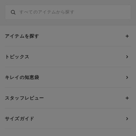
アイテムを探す
カテゴリーから探す
トピックス
ブラジャー
ブランドから探す
ショーツ
ＯＵＲ ＷＡＣＯＡＬ
カップサイズから探す
キレイの知恵袋
ブラジャー&ショーツセット
アンフィ
AAAカップ
アンダーサイズから探す
ブラトップ・カップ付きインナー
ウイング
AAカップ
アンダー60
価格から探す
スタッフレビュー
ガードル・コントロールボトム
ウイング／レシアージュ
Aカップ
アンダー65
ランキングから探す
～1,000円
ランジェリー
ウンナナクール
人気レビュー
Bカップ
アンダー70
セールから探す
1,000円 ～ 2,000円
サイズガイド
肌着・ニットインナー
サルート
人気スタッフ
Cカップ
アンダー75
2,000円 ～ 3,000円
ソックス・レッグウェア
Yue
すべてのレビューを見る
Dカップ
アンダー80