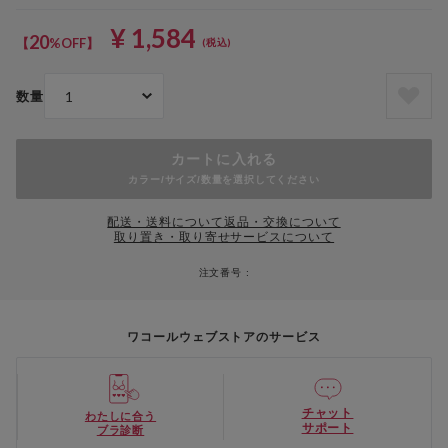
¥ 1,584
20
【
%OFF】
(税込)
数量
カートに入れる
カラー/サイズ/数量を選択してください
配送・送料について
返品・交換について
取り置き・取り寄せサービスについて
注文番号 :
ワコールウェブストアのサービス
チャット
わたしに合う
サポート
ブラ診断