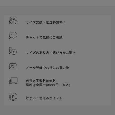
ご優待割引金額が、クーポンご利用条件となります。
ご注文が確定したのち、後追いでクーポン使用のお申し出をい
ただきましても、適用することができませんのでご注意くださ
サイズ交換・返送料無料！
い。
そのほか、クーポンに関するご案内を見る
チャットで気軽にご相談
サイズの測り方・選び方をご案内
メール登録でお得にお買い物
代引き手数料は無料
送料は全国一律599円
（税込）
貯まる・使えるポイント