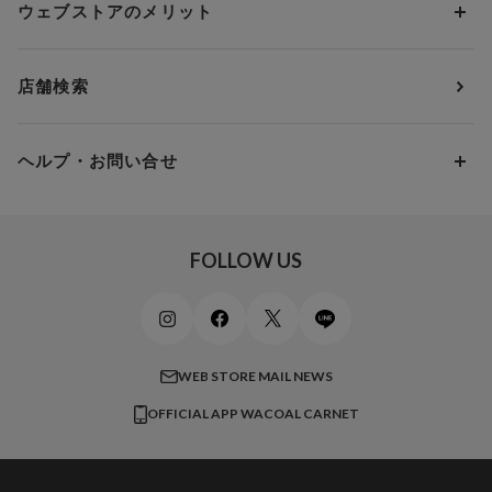
3,000円 ～ 5,000円
ウェブストアのメリット
パジャマ・ルームウェア
ＹＯＪＯＹ
Eカップ
アンダー85
5,000円 ～ 7,000円
アウターウェア
ワコール
便利なサービス
Fカップ
アンダー90
7,000円 ～ 10,000円
店舗検索
スイムウェア
ワコール／パルファージュ
お得なメールニュース
Gカップ
アンダー95
10,000円 ～ 15,000円
パンプス・シューズ
ワコール／ラゼ
Hカップ
アンダー100
15,000円 ～ 20,000円
ヘルプ・お問い合せ
マタニティ
ワコールサイズオーダー／My Size Collection
Iカップ
アンダー105
20,000円 ～
キッズ・ジュニア
ワコール_ウェブ限定
初めての方へ
Jカップ
アンダー110
スポーツアイテム
ワコール_リラックス＆スリープ
ご利用ガイド
FOLLOW US
ビューティー・コスメ
ワコール_マタニティ
商品に関するご要望
メンズインナーウェア
ワコール／ラブボディ
よくある質問
すべてのアイテムを見る
ブロス バイ ワコールメン
特定商取引法に基づく表記
WEB STORE MAIL NEWS
CW-X
OFFICIAL APP WACOAL CARNET
すべてのブランドを見る