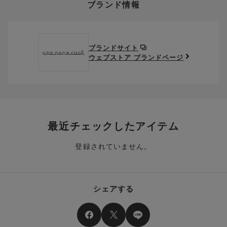
ブランド情報
お支払い画面からでも、クーポンを登録することができます。
返送料は、お客様のご負担でお願いいたします。
ご利用いただく場合には「ポイントを利用する」を選択してく
クーポン番号欄へ、お持ちのクーポン番号を入力し、取得ボタ
ださい。
※セール商品は返品・交換いただけますが、返送料無料の対象外
ンを押してください。
ポイントはお客様とのお取引が確定した後からご利用可能とな
です。（お客様にて送料をご負担）ご了承ください。
取得済みクーポン一覧にクーポンが追加されます。
ります。
取得されたクーポンを、ご指定いただくことで、ご利用になれ
ブランドサイト
※異なる商品(品番)への交換は承っておりません。異なる商品(品
ご利用可能になるまでしばらくお時間をいただくことがござい
ます。
ウェブストア ブランドページ
番)への交換をご希望の場合は、ワコールウェブストアより改めて
ます。
ご注文をお願いいたします。
クーポン利用時のご注意
お持ちのポイントは一括してのみご利用いただくことができ、
ご利用されたクーポンや、ご利用期限が終了したクーポンも表
一部のみのご利用はできません。
示されます。ご了承くださいませ。
商品を複数点ご注文いただき、ポイントをご利用いただいた場
クーポン名に記載の金額は税抜きとなります。
合、それぞれの商品金額ごとにご利用クーポン(ポイント)は振
クーポン番号ごとに、お一人様一回限りとさせていただきま
り分けられます。ご注文商品の一部が完売、もしくは返品され
最近チェックしたアイテム
す。
た場合、その商品に振り分けられていたクーポン(ポイント)
は、ご利用可能ポイントに戻り、次回以降のご購入分よりお使
登録されていません。
クーポン番号ごとに、注文金額や注文商品など、ご利用いただ
いいただけます。予めご了承ください。
ける条件の設定がございます。ご利用条件を満たしていないご
注文は、クーポンをご利用いただけません。
ポイントは送料・ギフトサービス料にはご利用いただけませ
ん。
クーポンはセール商品にもご利用いただけます。
シェアする
二つ以上のクーポンを併用して利用することはできません。
そのほか、ポイントに関するご案内を見る
電話注文の場合は、クーポンはご利用いただけません。
送料、ギフトサービス料はご注文金額に含まれません。