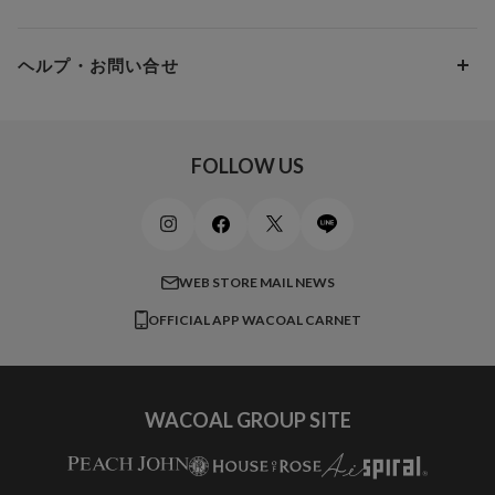
スイムウェア
ワコール／パルファージュ
お得なメールニュース
Gカップ
アンダー95
10,000円 ～ 15,000円
パンプス・シューズ
ワコール／ラゼ
Hカップ
アンダー100
15,000円 ～ 20,000円
ヘルプ・お問い合せ
マタニティ
ワコールサイズオーダー／My Size Collection
Iカップ
アンダー105
20,000円 ～
キッズ・ジュニア
ワコール_ウェブ限定
初めての方へ
Jカップ
アンダー110
スポーツアイテム
ワコール_リラックス＆スリープ
ご利用ガイド
FOLLOW US
ビューティー・コスメ
ワコール_マタニティ
商品に関するご要望
メンズインナーウェア
ワコール／ラブボディ
よくある質問
すべてのアイテムを見る
ブロス バイ ワコールメン
特定商取引法に基づく表記
WEB STORE MAIL NEWS
CW-X
OFFICIAL APP WACOAL CARNET
すべてのブランドを見る
WACOAL GROUP SITE