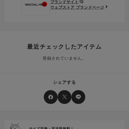
取得されたクーポンを、ご指定いただくことで、ご利用になれ
ブランドサイト
※異なる商品(品番)への交換は承っておりません。異なる商品(品
ご利用可能になるまでしばらくお時間をいただくことがござい
ます。
ウェブストア ブランドページ
番)への交換をご希望の場合は、ワコールウェブストアより改めて
ます。
ご注文をお願いいたします。
クーポン利用時のご注意
お持ちのポイントは一括してのみご利用いただくことができ、
ご利用されたクーポンや、ご利用期限が終了したクーポンも表
一部のみのご利用はできません。
示されます。ご了承くださいませ。
商品を複数点ご注文いただき、ポイントをご利用いただいた場
クーポン名に記載の金額は税抜きとなります。
合、それぞれの商品金額ごとにご利用クーポン(ポイント)は振
クーポン番号ごとに、お一人様一回限りとさせていただきま
り分けられます。ご注文商品の一部が完売、もしくは返品され
最近チェックしたアイテム
す。
た場合、その商品に振り分けられていたクーポン(ポイント)
は、ご利用可能ポイントに戻り、次回以降のご購入分よりお使
登録されていません。
クーポン番号ごとに、注文金額や注文商品など、ご利用いただ
いいただけます。予めご了承ください。
ける条件の設定がございます。ご利用条件を満たしていないご
注文は、クーポンをご利用いただけません。
ポイントは送料・ギフトサービス料にはご利用いただけませ
ん。
クーポンはセール商品にもご利用いただけます。
シェアする
二つ以上のクーポンを併用して利用することはできません。
そのほか、ポイントに関するご案内を見る
電話注文の場合は、クーポンはご利用いただけません。
送料、ギフトサービス料はご注文金額に含まれません。
ご優待割引金額が、クーポンご利用条件となります。
ご注文が確定したのち、後追いでクーポン使用のお申し出をい
ただきましても、適用することができませんのでご注意くださ
サイズ交換・返送料無料！