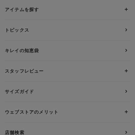
アイテムを探す
カテゴリーから探す
トピックス
ブラジャー
ブランドから探す
ショーツ
ＯＵＲ ＷＡＣＯＡＬ
カップサイズから探す
キレイの知恵袋
ブラジャー&ショーツセット
アンフィ
AAAカップ
アンダーサイズから探す
ブラトップ・カップ付きインナー
ウイング
AAカップ
アンダー60
価格から探す
スタッフレビュー
ガードル・コントロールボトム
ウイング／レシアージュ
Aカップ
アンダー65
ランキングから探す
～1,000円
ランジェリー
ウンナナクール
人気レビュー
Bカップ
アンダー70
セールから探す
1,000円 ～ 2,000円
サイズガイド
肌着・ニットインナー
サルート
人気スタッフ
Cカップ
アンダー75
2,000円 ～ 3,000円
ソックス・レッグウェア
Yue
すべてのレビューを見る
Dカップ
アンダー80
3,000円 ～ 5,000円
ウェブストアのメリット
パジャマ・ルームウェア
ＹＯＪＯＹ
Eカップ
アンダー85
5,000円 ～ 7,000円
アウターウェア
ワコール
便利なサービス
Fカップ
アンダー90
7,000円 ～ 10,000円
店舗検索