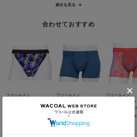
リーなカッティングの丸編み素材です。軽い力でよく伸びて、回
続きを見る
復性にも優れており、快適なフィット感があります。
※「Flex Move®」はセーレン株式会社の登録商標です。
合わせておすすめ
■フロントの安定性・快適性
フロント部分の当て布が独立した、肌側ポジフィット構造。高い
安定性で局部をキープし立ち座りによるズレを軽減。（特許権取
得済み）
さらに通気性・吸汗速乾性・抗菌防臭機能のある素材を肌側に使
用することで、快適性を高める。
■動いてもズレにくい
からだの動きにフィットしてズレにくい。
■フリーなカッティング（裾部分）
ワコールメン
ワコールメン
ワコールメン
裾部分はフリーなカッティングの素材を使用し、アウターにライ
ふんどしスタイルで通
肌ざわりがやわらかな
【気持ちいい
ンが出にくい。
気性がよい！【ふんど
綿混【気持ちいいパン
上質なフィッ
しＮＥＸＴ】 ブリー
ツ】 ボクサーパンツ
求！ ボクサー
¥2,145～
¥2,359～
¥2,359～
・はきこみ丈：ノーマル
30%
35%
30%
(
)
(
)
(
OFF～
OFF
フ（前閉じ）
（前閉じ）
（前閉じ）
・股下丈：ノーマル丈
・前閉じ