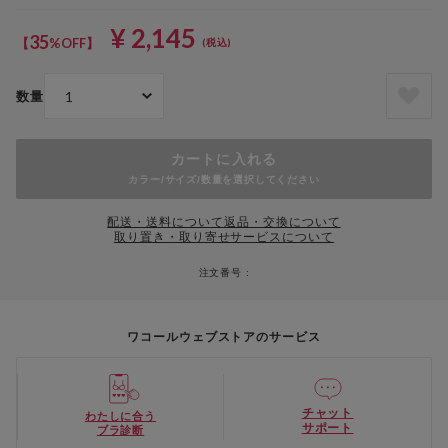
¥ 2,145
35
【
%OFF】
(税込)
数量
カートに入れる
カラー/サイズ/数量を選択してください
配送・送料について
返品・交換について
取り置き・取り寄せサービスについて
注文番号 :
ワコールウェブストアのサービス
チャット
わたしに合う
サポート
ブラ診断