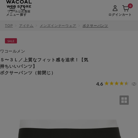
0
メニュー
探す
ログイン
カート
TOP
アイテム
メンズインナーウェア
ボクサーパンツ
SALE
ワコールメン
Ｓ〜３Ｌ／上質なフィット感を追求！【気
持ちいいパンツ】
ボクサーパンツ（前閉じ）
4.6
7
（
）