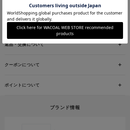
ワコールメンの代表作。ナイロン混素材で、なめらかな肌ざわ
お支払方法について
り。
素材の特徴を生かしたベーシックなボクサーパンツ。
お支払い方法は下記よりお選びいただけます。
送料について
代金引換
クレジット
1回のご注文のお届け先1ヶ所につき、送料の一部として599円
（税込）（全国一律）をご負担いただきます。
PayPay
返品・交換について
当社の都合により、ご注文商品のお届けを2回以上に分割させて
Amazon Pay
いただく場合は、初回のお届け分のみ送料をご負担いただきま
返品・交換は到着後8日以内にお願いいたします。
d払い
す。
クーポンについて
ブラジャー・靴・スポーツタイツ(CW-X)・一部マタニティ商品
楽天ペイ
クーポン・ポイントは送料にはご利用いただけません。
(産後ガードル・骨盤ベルト)・リマンマパッド(洗い替えパッド
現金での振り込み（後払い）
カバー含む)の同一品番へのサイズ交換による返送料は「着払
クーポン利用方法について
い」をご利用ください。ただし、セール商品は返送料無料の対
ポイントについて
※商品や条件により、一部ご利用いただけないお支払方法がござ
クーポン利用欄の『クーポンを利用する』にチェックし、取得
象外です。
います。
済のクーポン一覧から、 利用されるクーポンを選択してくださ
上述の返送料着払い対象商品以外の、お客様のご都合(注文間違
い。
そのほか、お支払い方法に関するご案内を見る
ポイントの使い方
い・サイズが合わない・イメージ違い等)による返品・交換時の
ブランド情報
お支払い画面からでも、クーポンを登録することができます。
返送料は、お客様のご負担でお願いいたします。
ご利用いただく場合には「ポイントを利用する」を選択してく
クーポン番号欄へ、お持ちのクーポン番号を入力し、取得ボタ
ださい。
※セール商品は返品・交換いただけますが、返送料無料の対象外
ンを押してください。
ポイントはお客様とのお取引が確定した後からご利用可能とな
です。（お客様にて送料をご負担）ご了承ください。
取得済みクーポン一覧にクーポンが追加されます。
ります。