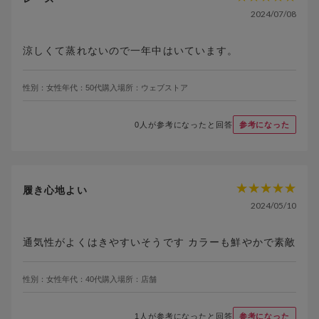
2024/07/08
涼しくて蒸れないので一年中はいています。
性別：
女性
年代：
50代
購入場所：
ウェブストア
0
人が参考になったと回答
参考になった
履き心地よい
2024/05/10
通気性がよくはきやすいそうです カラーも鮮やかで素敵
性別：
女性
年代：
40代
購入場所：
店舗
1
人が参考になったと回答
参考になった