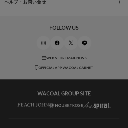
ヘルプ・お問い合せ
マタニティ
ワコールサイズオーダー／My Size Collection
Iカップ
アンダー105
20,000円 ～
キッズ・ジュニア
ワコール_ウェブ限定
初めての方へ
Jカップ
アンダー110
スポーツアイテム
ワコール_リラックス＆スリープ
ご利用ガイド
FOLLOW US
ビューティー・コスメ
ワコール_マタニティ
商品に関するご要望
メンズインナーウェア
ワコール／ラブボディ
よくある質問
すべてのアイテムを見る
ブロス バイ ワコールメン
特定商取引法に基づく表記
WEB STORE MAIL NEWS
CW-X
OFFICIAL APP WACOAL CARNET
すべてのブランドを見る
WACOAL GROUP SITE