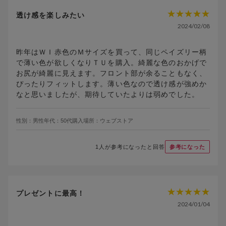
透け感を楽しみたい
2024/02/08
昨年はＷＩ赤色のＭサイズを買って、同じペイズリー柄
で薄い色が欲しくなりＴＵを購入。綺麗な色のおかげで
お尻が綺麗に見えます。フロント部が余ることもなく、
ぴったりフィットします。薄い色なので透け感が強めか
なと思いましたが、期待していたよりは弱めでした。
性別：
男性
年代：
50代
購入場所：
ウェブストア
1
人が参考になったと回答
参考になった
プレゼントに最高！
2024/01/04