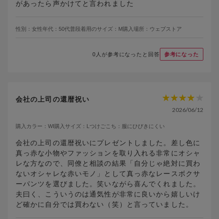
があったら声かけてと言われました
性別：
女性
年代：
50代
普段着用のサイズ：
M
購入場所：
ウェブストア
0
人が参考になったと回答
参考になった
会社の上司の還暦祝い
2026/06/12
購入カラー：
WI
購入サイズ：
L
つけごこち：
服にひびきにくい
会社の上司の還暦祝いにプレゼントしました。差し色に
真っ赤な小物やファッションを取り入れる非常にオシャ
レな方なので、同僚と相談の結果「自分じゃ絶対に買わ
ないオシャレな赤いモノ」として真っ赤なレースボクサ
ーパンツを選びました。笑いながら喜んでくれました。
夫曰く、こういうのは通気性が非常に良いから嬉しいけ
ど確かに自分では買わない（笑）と言っていました。