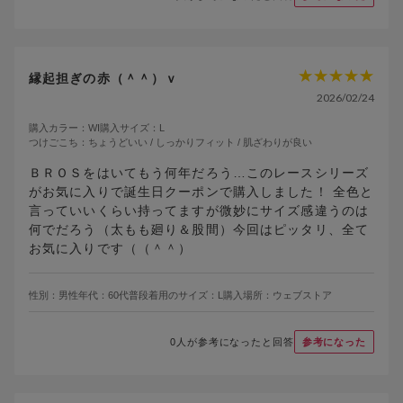
縁起担ぎの赤（＾＾）ｖ
2026/02/24
購入カラー：
WI
購入サイズ：
L
つけごこち：
ちょうどいい / しっかりフィット / 肌ざわりが良い
ＢＲＯＳをはいてもう何年だろう…このレースシリーズ
がお気に入りで誕生日クーポンで購入しました！ 全色と
言っていいくらい持ってますが微妙にサイズ感違うのは
何でだろう（太もも廻り＆股間）今回はピッタリ、全て
お気に入りです（（＾＾）
性別：
男性
年代：
60代
普段着用のサイズ：
L
購入場所：
ウェブストア
0
人が参考になったと回答
参考になった