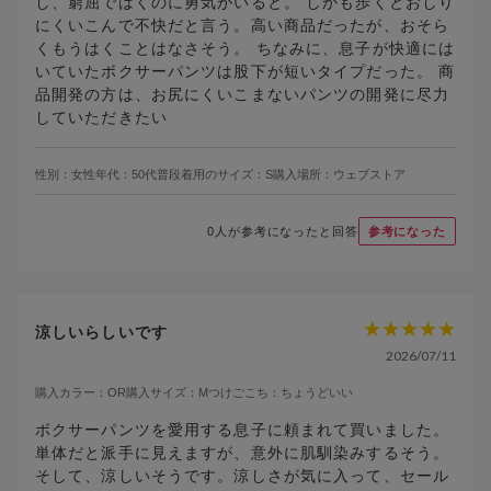
し、窮屈ではくのに勇気がいると。 しかも歩くとおしり
にくいこんで不快だと言う。高い商品だったが、おそら
くもうはくことはなさそう。 ちなみに、息子が快適には
いていたボクサーパンツは股下が短いタイプだった。 商
品開発の方は、お尻にくいこまないパンツの開発に尽力
していただきたい
性別：
女性
年代：
50代
普段着用のサイズ：
S
購入場所：
ウェブストア
0
人が参考になったと回答
参考になった
涼しいらしいです
2026/07/11
購入カラー：
OR
購入サイズ：
M
つけごこち：
ちょうどいい
ボクサーパンツを愛用する息子に頼まれて買いました。
単体だと派手に見えますが、意外に肌馴染みするそう。
そして、涼しいそうです。涼しさが気に入って、セール