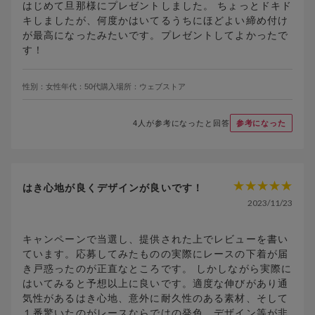
はじめて旦那様にプレゼントしました。 ちょっとドキド
キしましたが、何度かはいてるうちにほどよい締め付け
が最高になったみたいです。プレゼントしてよかったで
す！
性別：
女性
年代：
50代
購入場所：
ウェブストア
4
人が参考になったと回答
参考になった
はき心地が良くデザインが良いです！
2023/11/23
キャンペーンで当選し、提供された上でレビューを書い
ています。応募してみたものの実際にレースの下着が届
き戸惑ったのが正直なところです。 しかしながら実際に
はいてみると予想以上に良いです。適度な伸びがあり通
気性があるはき心地、意外に耐久性のある素材、そして
１番驚いたのがレースならではの発色、デザイン等が非