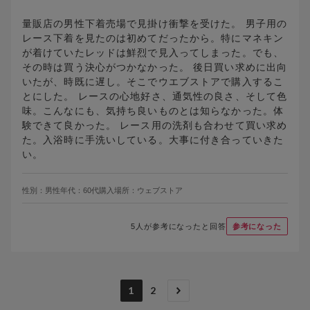
量販店の男性下着売場で見掛け衝撃を受けた。 男子用の
レース下着を見たのは初めてだったから。特にマネキン
が着けていたレッドは鮮烈で見入ってしまった。でも、
その時は買う決心がつかなかった。 後日買い求めに出向
いたが、時既に遅し。そこでウエブストアで購入するこ
とにした。 レースの心地好さ、通気性の良さ、そして色
味。こんなにも、気持ち良いものとは知らなかった。体
験できて良かった。 レース用の洗剤も合わせて買い求め
た。入浴時に手洗いしている。大事に付き合っていきた
い。
性別：
男性
年代：
60代
購入場所：
ウェブストア
5
人が参考になったと回答
参考になった
1
2