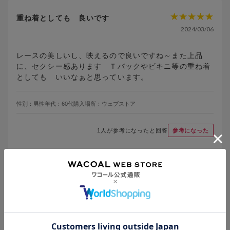
重ね着としても 良いです
2024/03/06
レースの美しいし、映えるので良いですね～また上品
に、セクシー感あります Ｔバックやビキニ等の重ね着
としても いいなぁと思っています。
性別：
男性
年代：
60代
購入場所：
ウェブストア
1
人が参考になったと回答
参考になった
色が綺麗
2024/03/02
レースなのではき心地も良いようです。