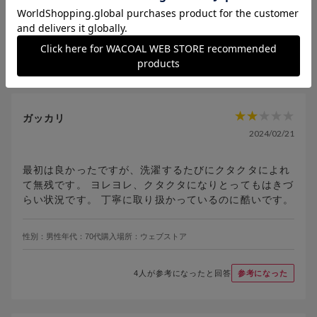
性別：
女性
年代：
30代
購入場所：
ウェブストア
1
人が参考になったと回答
参考になった
ガッカリ
2024/02/21
最初は良かったですが、洗濯するたびにクタクタによれ
て無残です。 ヨレヨレ、クタクタになりとってもはきづ
らい状況です。 丁寧に取り扱かっているのに酷いです。
性別：
男性
年代：
70代
購入場所：
ウェブストア
4
人が参考になったと回答
参考になった