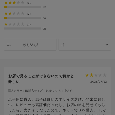
（2）
7%
（2）
7%
（0）
0%
絞り込む
新着順
お店で見ることができないので何かと
難しい
2026/07/12
購入カラー：
BL
購入サイズ：
S
つけごこち：
小さめ
息子用に購入。息子は細いのでサイズ選びが非常に難し
い。レビューも高評価だったし、お店のＭを見せてもら
ったら、大きそうだったので、ネットでＳを購入。 しか