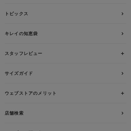
カテゴリーから探す
トピックス
ブラジャー
ブランドから探す
ショーツ
ＯＵＲ ＷＡＣＯＡＬ
カップサイズから探す
キレイの知恵袋
ブラジャー&ショーツセット
アンフィ
AAAカップ
アンダーサイズから探す
ブラトップ・カップ付きインナー
ウイング
AAカップ
アンダー60
価格から探す
スタッフレビュー
ガードル・コントロールボトム
ウイング／レシアージュ
Aカップ
アンダー65
ランキングから探す
～1,000円
ランジェリー
ウンナナクール
人気レビュー
Bカップ
アンダー70
セールから探す
1,000円 ～ 2,000円
サイズガイド
肌着・ニットインナー
サルート
人気スタッフ
Cカップ
アンダー75
2,000円 ～ 3,000円
ソックス・レッグウェア
Yue
すべてのレビューを見る
Dカップ
アンダー80
3,000円 ～ 5,000円
ウェブストアのメリット
パジャマ・ルームウェア
ＹＯＪＯＹ
Eカップ
アンダー85
5,000円 ～ 7,000円
アウターウェア
ワコール
便利なサービス
Fカップ
アンダー90
7,000円 ～ 10,000円
店舗検索
スイムウェア
ワコール／パルファージュ
お得なメールニュース
Gカップ
アンダー95
10,000円 ～ 15,000円
パンプス・シューズ
ワコール／ラゼ
Hカップ
アンダー100
15,000円 ～ 20,000円