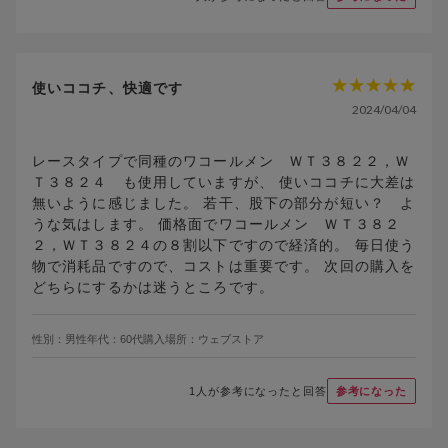
使いココチ、快適です
2024/04/04
レースタイプで同種のワコールメン ＷＴ３８２２，Ｗ
Ｔ３８２４ も使用していますが、 使いココチに大差は
無いように感じました。 若干、股下の部分が短い？ よ
うな気はします。 価格面でワコールメン ＷＴ３８２
２，ＷＴ３８２４の８割以下ですので経済的。 毎日使う
物で消耗品ですので、コストは重要です。 次回の購入を
どちらにするかは迷うところです。
性別：
男性
年代：
60代
購入場所：
ウェブストア
1
人が参考になったと回答
参考になった