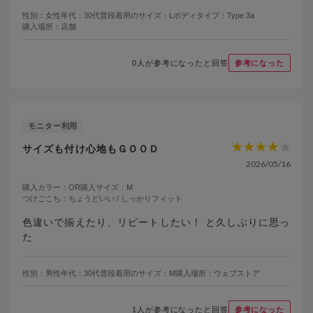
性別：
女性
年代：
30代
普段着用のサイズ：
L
ボディタイプ：
Type 3a
購入場所：
店舗
0
人が参考になったと回答
参考になった
モニター利用
サイズも付け心地もＧＯＯＤ
2026/05/16
購入カラー：
OR
購入サイズ：
M
つけごこち：
ちょうどいい / しっかりフィット
色違いで揃えたり、リピートしたい！ と久しぶりに思っ
た
性別：
男性
年代：
30代
普段着用のサイズ：
M
購入場所：
ウェブストア
1
人が参考になったと回答
参考になった