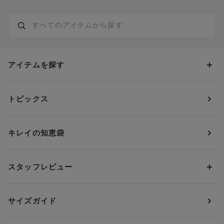
アイテムを探す
カテゴリーから探す
トピックス
ブラジャー
ブランドから探す
ショーツ
ＯＵＲ ＷＡＣＯＡＬ
カップサイズから探す
キレイの知恵袋
ブラジャー&ショーツセット
アンフィ
AAAカップ
アンダーサイズから探す
ブラトップ・カップ付きインナー
ウイング
AAカップ
アンダー60
価格から探す
スタッフレビュー
ガードル・コントロールボトム
ウイング／レシアージュ
Aカップ
アンダー65
ランキングから探す
～1,000円
ランジェリー
ウンナナクール
人気レビュー
Bカップ
アンダー70
セールから探す
1,000円 ～ 2,000円
サイズガイド
肌着・ニットインナー
サルート
人気スタッフ
Cカップ
アンダー75
2,000円 ～ 3,000円
ソックス・レッグウェア