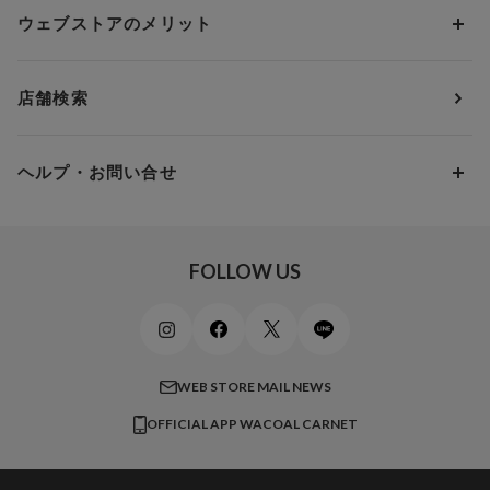
Yue
すべてのレビューを見る
Dカップ
アンダー80
3,000円 ～ 5,000円
ウェブストアのメリット
パジャマ・ルームウェア
ＹＯＪＯＹ
Eカップ
アンダー85
5,000円 ～ 7,000円
アウターウェア
ワコール
便利なサービス
Fカップ
アンダー90
7,000円 ～ 10,000円
店舗検索
スイムウェア
ワコール／パルファージュ
お得なメールニュース
Gカップ
アンダー95
10,000円 ～ 15,000円
パンプス・シューズ
ワコール／ラゼ
Hカップ
アンダー100
15,000円 ～ 20,000円
ヘルプ・お問い合せ
マタニティ
ワコールサイズオーダー／My Size Collection
Iカップ
アンダー105
20,000円 ～
キッズ・ジュニア
ワコール_ウェブ限定
初めての方へ
Jカップ
アンダー110
スポーツアイテム
ワコール_リラックス＆スリープ
ご利用ガイド
FOLLOW US
ビューティー・コスメ
ワコール_マタニティ
商品に関するご要望
メンズインナーウェア
ワコール／ラブボディ
よくある質問
すべてのアイテムを見る
ブロス バイ ワコールメン
特定商取引法に基づく表記
WEB STORE MAIL NEWS
CW-X
OFFICIAL APP WACOAL CARNET
すべてのブランドを見る