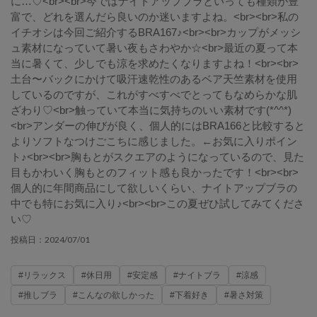
に…♡<br><br>今ではナイトアップブラといっても種類が豊
富で、どれを選んだら良いのか迷いますよね。<br><br>私の
イチオシは今回ご紹介するBRA167♪<br><br>カップがメッシ
ュ素材になっていて暑い夜もさわやか☆<br>最近の夏って本
当に暑くて、少しでも涼を求めたくなりますよね！<br><br>
土台〜バックにかけて吸汗速乾性のあるベア天竺素材を使用
しているのですが、これがすべすべでとってもなめらかな肌
ざわり♡<br>触っていて本当に気持ちのいい素材です(*^^*)
<br>アンダーの伸びが良く、個人的にはBRA166と比較すると
よりソフトなつけごこちに感じました。←お気に入りポイン
ト♪<br><br>胸もとがスクエアのようになっているので、見た
目もかわいく胸もとのフィット感も良かったです！<br><br>
個人的に年間商品にして欲しいくらい、ナイトアップブラの
中でも特にお気に入り♪<br><br>この夏ぜひ試してみてくださ
い♡
2024/07/01
投稿日：
#リラックス
#休日用
#安定感
#ナイトブラ
#涼感
#推しブラ
#こんなの欲しかった
#下着好き
#暑さ対策