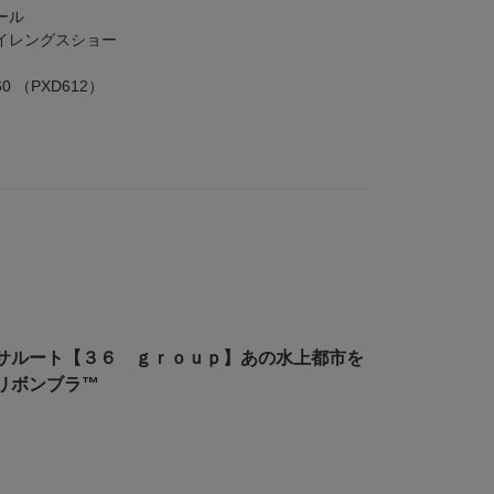
ール
イレングスショー
60
（PXD612）
サルート【３６ ｇｒｏｕｐ】あの水上都市を
リボンブラ™