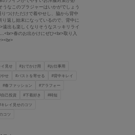
、身体のラインがでやすいお洋服対策が必
言えそうなこのブラジャーはいかがでしょう
名前の通りつけただけで着やせし、脇から背中
が折り返し始末になっているので、背中に
br>遠出も楽しくなりそうなスッキリライ
<br>春のお出かけにぜひ<br>取り入
><br>
レイ見せ
#おでかけ用
#お仕事用
着やせ
#バストを寄せる
#背中キレイ
#春ファッション
#アラフォー
#自己投資
#下着好き
#時短
#キレイ見せのコツ
のコツ