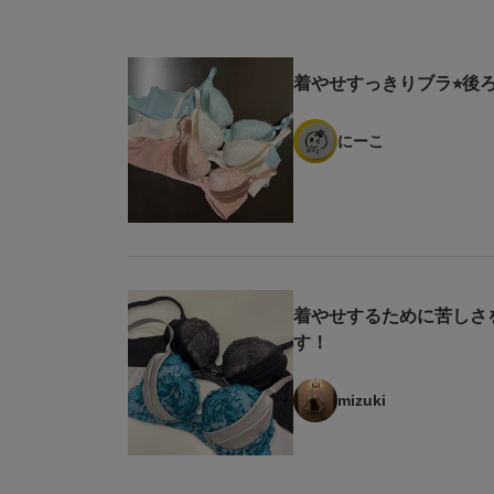
着やせすっきりブラ⭐︎後
にーこ
着やせするために苦しさ
す！
mizuki