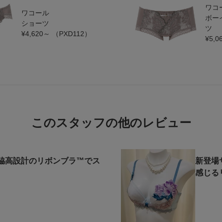
ワコ
ワコール
ボー
ショーツ
ツ
¥4,620～
（PXD112）
¥5,0
このスタッフの他のレビュー
脇高設計のリボンブラ™でス
新登場
感じる