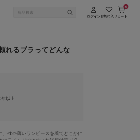
0
お気に入り
ログイン
カート
頼れるブラってどんな
0年以上
に、<br>薄いワンピースを着てどこかに