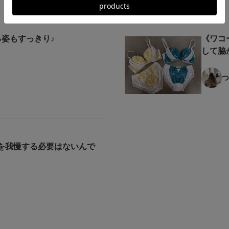
ろ姿もすっきり♪
《ワコ
して脇か
つ
を我慢する必要はないんで