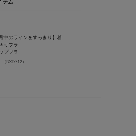
イテム
背中のラインをすっきり】着
きりブラ
ップブラ
～
（BXD712）