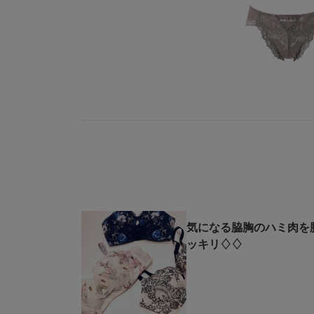
気になる脇胸のハミ肉を
ッキリ♢♢