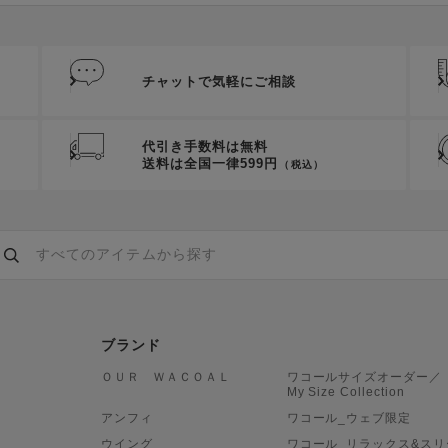
チャットで気軽にご相談
代引き手数料は無料
送料は全国一律599円
（税込）
ブランド
ＯＵＲ ＷＡＣＯＡＬ
ワコールサイズオーダー／
My Size Collection
アンフィ
ワコール_ウェブ限定
ウイング
ワコール_リラックス&スリ