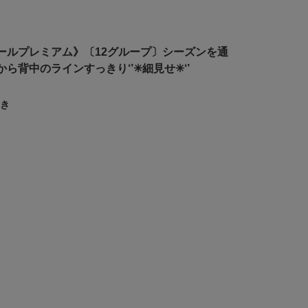
ールプレミアム》〔12グループ〕シーズンを通
ら背中のラインすっきり‘’✳︎細見せ✳︎‘’
き