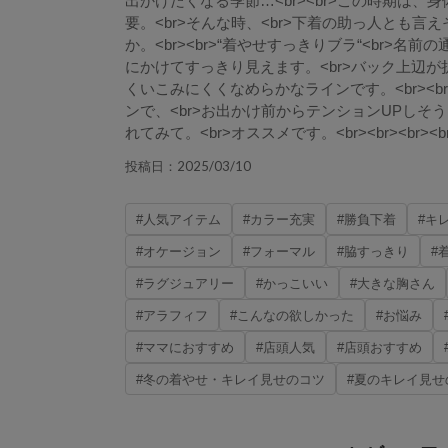
出かけたくなる季節…<br><br>この時期は
要。<br>そんな時、<br>下着の助っ人とも
か。<br><br>“着やせすっきりブラ“<br>
にかけてすっきり見えます。<br>バック上辺
くいこみにくくなめらかなラインです。<br><
ンで、<br>お出かけ前からテンションUPしそう…
れてみて。<br>オススメです。<br><br><br><br
2025/03/10
投稿日：
#人気アイテム
#カラー充実
#勝負下着
#キ
#オケージョン
#フォーマル
#脇すっきり
#
#ラグジュアリー
#かっこいい
#大きな胸さん
#アラフィフ
#こんなの欲しかった
#お悩み
#ママにおすすめ
#店頭人気
#店頭おすすめ
#冬の着やせ・キレイ見せのコツ
#夏のキレイ見せ