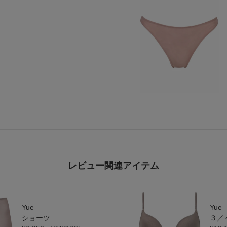
レビュー関連アイテム
Yue
Yue
ショーツ
３／