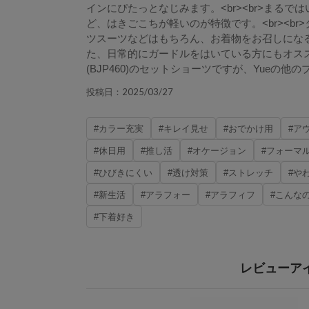
インにぴたっとなじみます。<br><br>まる
ど、はきごこちが軽いのが特徴です。<br><b
ツスーツなどはもちろん、お着物をお召しになる
た、日常的にガードルをはいている方にもオススメで
(BJP460)のセットショーツですが、Yueの
2025/03/27
投稿日：
#カラー充実
#キレイ見せ
#おでかけ用
#ア
#休日用
#推し活
#オケージョン
#フォーマ
#ひびきにくい
#透け対策
#ストレッチ
#や
#新生活
#アラフォー
#アラフィフ
#こんな
#下着好き
レビューア