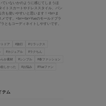
ではいていないかのように感じてしまうほ
r>タイトスカートやドレススタイル、パン
方も使いやすいと思います！<br>ま
す。<br><br>Yueのモールドブラ
他のブラともコーディネイトしやすいです。
ウトドア
#旅行
#リラックス
ル
#カジュアル
#ラクちん
わらか素材
#シンプル
#春ファッション
の欲しかった
#お悩み
#Yueファン
イテム