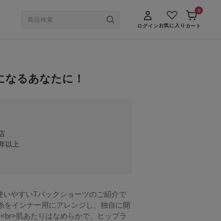
0
お気に入り
ログイン
カート
になるあなたに！
X店
年以上
使いやすいTバックショーツのご紹介で
細い糸をインナー用にアレンジし、独自に開
<br>肌あたりはなめらかで、ヒップラ