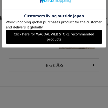
が彩る55group
【サル
集めてい
もっと見る