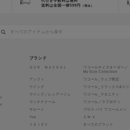
代引き手数料は無料
送料は全国一律599円
（税込）
ブランド
ＯＵＲ ＷＡＣＯＡＬ
ワコールサイズオーダー／
My Size Collection
アンフィ
ワコール_ウェブ限定
ウイング
ワコール_リラックス&スリ
ウイング／レシアージュ
ワコール_マタニティ
メ
ウンナナクール
ワコール／ラブボディ
ア
サルート
ブロス バイ ワコールメン
Yue
ＣＷ-Ｘ
ＹＯＪＯＹ
すべてのブランド