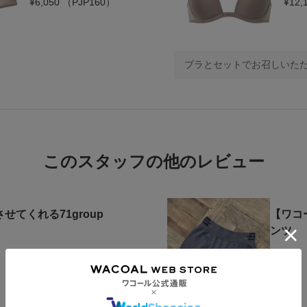
¥6,050
（PJP160）
¥12
ブラとセットでお召しいた
このスタッフの他のレビュー
せてくれる71group
【ワコ
ンツ