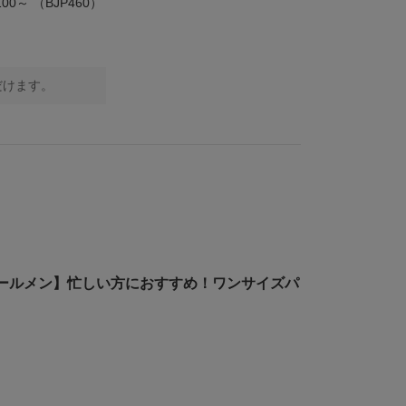
,100～
（BJP460）
だけます。
ールメン】忙しい方におすすめ！ワンサイズパ