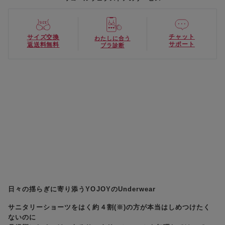
チャット
サイズ交換
わたしに合う
サポート
返送料無料
ブラ診断
日々の揺らぎに寄り添うYOJOYのUnderwear
サニタリーショーツをはく約４割(※)の方が本当はしめつけたく
ないのに