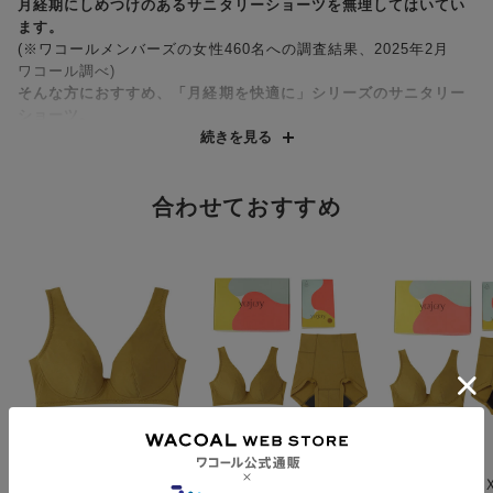
月経期にしめつけのあるサニタリーショーツを無理してはいてい
ます。
(※ワコールメンバーズの女性460名への調査結果、2025年2月
ワコール調べ)
そんな方におすすめ、「月経期を快適に」シリーズのサニタリー
ショーツ。
楽ちんなのに【ズレにくい】＆【モレにくい】感覚のはきごこち
続きを見る
を徹底的に追求しました。
●ナプキンがズレにくい＆経血がモレにくい ふつう〜多い日・
合わせておすすめ
羽つき対応
・クロッチ（股布）部分のギャザーテープでナプキンのフィット
感が上がり、ズレにくい
・防水布に４つのこだわりあり
１．浮かしマチではなく本体生地側についているため、モレに
くい
２．おしり側の面積が大きいので、後ろもモレにくく多い日も
安心感アリ
３．羽つきナプキン装着時よりも横幅が広いので横もモレにく
い
４．カサカサ音がしにくいので音が気になる人にも◎
ＹＯＪＯＹ
ＹＯＪＯＹ
ＹＯＪＯＹ
・メッシュ素材の浮かしマチがあることで、羽つきナプキンにも
つけているほうがここ
【ギフトＢＯＸ入り】
【ギフトＢＯ
対応