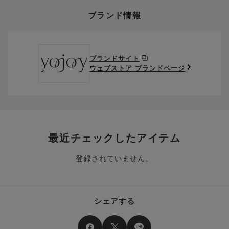
い。
BR、KAはアウターにひびきにくいカラーとしておすすめ。
そのほか、お支払い方法に関するご案内を見る
ポイントの使い方
い・サイズが合わない・イメージ違い等)による返品・交換時の
ブランド情報
お支払い画面からでも、クーポンを登録することができます。
返送料は、お客様のご負担でお願いいたします。
ご利用いただく場合には「ポイントを利用する」を選択してく
【YOJOY（ヨジョイ）】は、女性のセルフケアを応援するブラン
クーポン番号欄へ、お持ちのクーポン番号を入力し、取得ボタ
ださい。
ドです。
※セール商品は返品・交換いただけますが、返送料無料の対象外
ンを押してください。
ポイントはお客様とのお取引が確定した後からご利用可能とな
YOJOY公式サイトは
こちら
からご覧になれます。
です。（お客様にて送料をご負担）ご了承ください。
取得済みクーポン一覧にクーポンが追加されます。
ります。
取得されたクーポンを、ご指定いただくことで、ご利用になれ
ブランドサイト
※異なる商品(品番)への交換は承っておりません。異なる商品(品
ご利用可能になるまでしばらくお時間をいただくことがござい
ます。
ウェブストア ブランドページ
番)への交換をご希望の場合は、ワコールウェブストアより改めて
ます。
ご注文をお願いいたします。
クーポン利用時のご注意
お持ちのポイントは一括してのみご利用いただくことができ、
ご利用されたクーポンや、ご利用期限が終了したクーポンも表
一部のみのご利用はできません。
示されます。ご了承くださいませ。
商品を複数点ご注文いただき、ポイントをご利用いただいた場
クーポン名に記載の金額は税抜きとなります。
合、それぞれの商品金額ごとにご利用クーポン(ポイント)は振
クーポン番号ごとに、お一人様一回限りとさせていただきま
り分けられます。ご注文商品の一部が完売、もしくは返品され
最近チェックしたアイテム
す。
た場合、その商品に振り分けられていたクーポン(ポイント)
は、ご利用可能ポイントに戻り、次回以降のご購入分よりお使
登録されていません。
クーポン番号ごとに、注文金額や注文商品など、ご利用いただ
いいただけます。予めご了承ください。
ける条件の設定がございます。ご利用条件を満たしていないご
注文は、クーポンをご利用いただけません。
ポイントは送料・ギフトサービス料にはご利用いただけませ
ん。
クーポンはセール商品にもご利用いただけます。
シェアする
Play
二つ以上のクーポンを併用して利用することはできません。
そのほか、ポイントに関するご案内を見る
電話注文の場合は、クーポンはご利用いただけません。