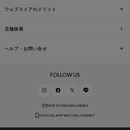
ソックス・レッグウェア
Yue
すべてのレビューを見る
Dカップ
アンダー80
3,000円 ～ 5,000円
ウェブストアのメリット
パジャマ・ルームウェア
ＹＯＪＯＹ
Eカップ
アンダー85
5,000円 ～ 7,000円
アウターウェア
ワコール
便利なサービス
Fカップ
アンダー90
7,000円 ～ 10,000円
店舗検索
スイムウェア
ワコール／パルファージュ
お得なメールニュース
Gカップ
アンダー95
10,000円 ～ 15,000円
パンプス・シューズ
ワコール／ラゼ
Hカップ
アンダー100
15,000円 ～ 20,000円
ヘルプ・お問い合せ
マタニティ
ワコールサイズオーダー／My Size Collection
Iカップ
アンダー105
20,000円 ～
キッズ・ジュニア
ワコール_ウェブ限定
初めての方へ
Jカップ
アンダー110
スポーツアイテム
ワコール_リラックス＆スリープ
ご利用ガイド
FOLLOW US
ビューティー・コスメ
ワコール_マタニティ
商品に関するご要望
メンズインナーウェア
ワコール／ラブボディ
よくある質問
すべてのアイテムを見る
ブロス バイ ワコールメン
特定商取引法に基づく表記
WEB STORE MAIL NEWS
CW-X
OFFICIAL APP WACOAL CARNET
すべてのブランドを見る