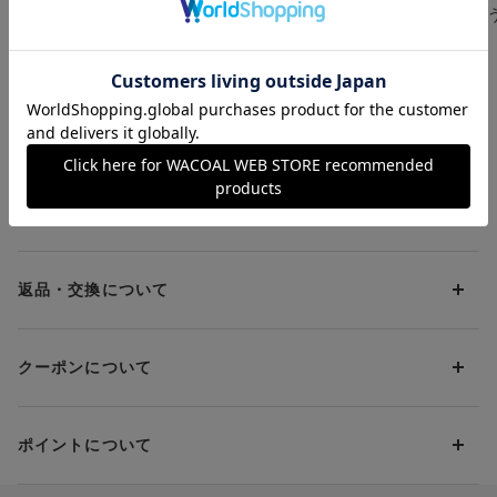
ちよいブラ ノンワイ
つけているほうがここ
つけているほ
ヤーブラ
ちよいブラ＆サニタリ
ちよいブラ＆
¥4,400～
¥7,920
¥9,130
●はきこみ深めでおなかすっぽり
ーショーツセット ブ
タリーショー
・おなか部分の生地は２枚重ねで安心感アリ
ラ＆ショーツセット
ブラ＆ショー
・おへそまでの丈で、おなかから腰をすっぽり包みこむ
●ゴム不使用で楽ちん しめつけすぎずぴったりフィット
お支払方法について
・レーヨン混の本体生地はやわらかく、さらさらでムレにくい
・本体生地はやさしく伸縮するので、しめつけすぎずフィットす
る着用感を両立
お支払い方法は下記よりお選びいただけます。
送料について
・前ウエストは折り返し始末、後ろウエストと裾はフリーカッテ
代金引換
ィング仕様でゴム不使用
クレジット
1回のご注文のお届け先1ヶ所につき、送料の一部として599円
（税込）（全国一律）をご負担いただきます。
●肌あたりのやさしさを追求
PayPay
返品・交換について
・脇とウエスト切り替えの縫製はフラット始末で肌あたりやさし
当社の都合により、ご注文商品のお届けを2回以上に分割させて
Amazon Pay
い
いただく場合は、初回のお届け分のみ送料をご負担いただきま
返品・交換は到着後8日以内にお願いいたします。
d払い
・ブランドネーム、品質表示ネームを製品表側に出すことでチク
す。
クーポンについて
ブラジャー・靴・スポーツタイツ(CW-X)・一部マタニティ商品
チク感を軽減
楽天ペイ
クーポン・ポイントは送料にはご利用いただけません。
(産後ガードル・骨盤ベルト)・リマンマパッド(洗い替えパッド
現金での振り込み（後払い）
カバー含む)の同一品番へのサイズ交換による返送料は「着払
●YOJOYのこだわりカラー
クーポン利用方法について
い」をご利用ください。ただし、セール商品は返送料無料の対
・五行色から考えたマスタード（KA）・コーラル（RP）・ソラ
ポイントについて
※商品や条件により、一部ご利用いただけないお支払方法がござ
クーポン利用欄の『クーポンを利用する』にチェックし、取得
象外です。
（BU）・スミ（BL）の4色と、肌なじみのよいカラーのアプリコ
います。
済のクーポン一覧から、 利用されるクーポンを選択してくださ
ット（BR）からお選びいただけます。
上述の返送料着払い対象商品以外の、お客様のご都合(注文間違