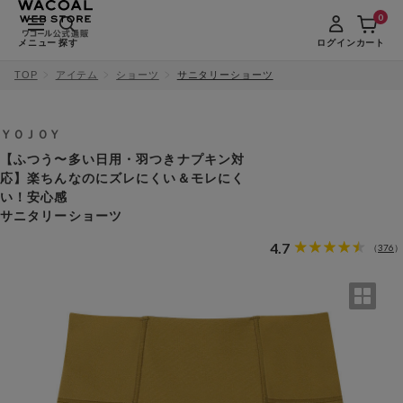
0
メニュー
探す
ログイン
カート
TOP
アイテム
ショーツ
サニタリーショーツ
ＹＯＪＯＹ
【ふつう〜多い日用・羽つきナプキン対
応】楽ちんなのにズレにくい＆モレにく
い！安心感
サニタリーショーツ
4.7
376
（
）