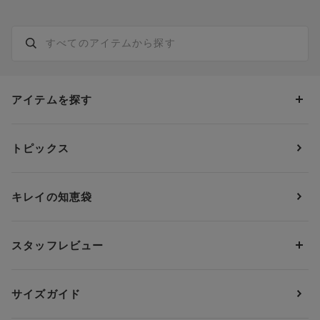
アイテムを探す
カテゴリーから探す
トピックス
ブラジャー
ブランドから探す
ショーツ
ＯＵＲ ＷＡＣＯＡＬ
カップサイズから探す
キレイの知恵袋
ブラジャー&ショーツセット
アンフィ
AAAカップ
アンダーサイズから探す
ブラトップ・カップ付きインナー
ウイング
AAカップ
アンダー60
価格から探す
スタッフレビュー
ガードル・コントロールボトム
ウイング／レシアージュ
Aカップ
アンダー65
ランキングから探す
～1,000円
ランジェリー
ウンナナクール
人気レビュー
Bカップ
アンダー70
セールから探す
1,000円 ～ 2,000円
サイズガイド
肌着・ニットインナー
サルート
人気スタッフ
Cカップ
アンダー75
2,000円 ～ 3,000円