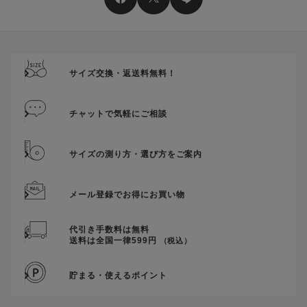
送料、ギフトサービス料はご注文金額に含まれません。
Video
ご優待割引金額が、クーポンご利用条件となります。
ご注文が確定したのち、後追いでクーポン使用のお申し出をい
ただきましても、適用することができませんのでご注意くださ
サイズ交換・返送料無料！
い。
そのほか、クーポンに関するご案内を見る
チャットで気軽にご相談
サイズの測り方・選び方をご案内
メール登録でお得にお買い物
Play
代引き手数料は無料
送料は全国一律599円
（税込）
Video
貯まる・使えるポイント