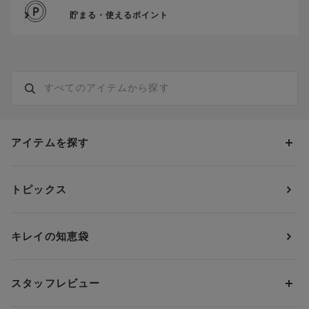
貯まる・使えるポイント
アイテムを探す
カテゴリーから探す
トピックス
ブラジャー
ブランドから探す
ショーツ
ＯＵＲ ＷＡＣＯＡＬ
カップサイズから探す
キレイの知恵袋
ブラジャー&ショーツセット
アンフィ
AAAカップ
アンダーサイズから探す
ブラトップ・カップ付きインナー
ウイング
AAカップ
アンダー60
価格から探す
スタッフレビュー
ガードル・コントロールボトム
ウイング／レシアージュ
Aカップ
アンダー65
ランキングから探す
～1,000円