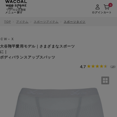
0
メニュー
探す
ログイン
カート
TOP
アイテム
スポーツアイテム
スポーツタイツ
ＣＷ－Ｘ
大谷翔平愛用モデル｜さまざまなスポーツ
に｜
ボディバランスアップスパッツ
4.7
14
（
）