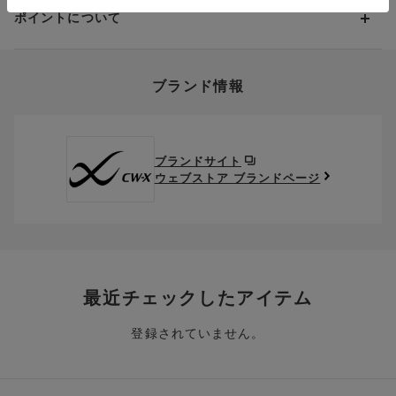
クーポン利用方法について
い」をご利用ください。ただし、セール商品は返送料無料の対
着圧（加圧）を利用した商品の使用上のご注意
ポイントについて
※商品や条件により、一部ご利用いただけないお支払方法がござ
クーポン利用欄の『クーポンを利用する』にチェックし、取得
象外です。
います。
済のクーポン一覧から、 利用されるクーポンを選択してくださ
「スポーツタイツの選び方」はこちらへ
上述の返送料着払い対象商品以外の、お客様のご都合(注文間違
い。
そのほか、お支払い方法に関するご案内を見る
ポイントの使い方
い・サイズが合わない・イメージ違い等)による返品・交換時の
CW-Xスポーツタイツを一覧表で比較する＞
ブランド情報
お支払い画面からでも、クーポンを登録することができます。
返送料は、お客様のご負担でお願いいたします。
ご利用いただく場合には「ポイントを利用する」を選択してく
クーポン番号欄へ、お持ちのクーポン番号を入力し、取得ボタ
ださい。
※セール商品は返品・交換いただけますが、返送料無料の対象外
ンを押してください。
ポイントはお客様とのお取引が確定した後からご利用可能とな
です。（お客様にて送料をご負担）ご了承ください。
取得済みクーポン一覧にクーポンが追加されます。
ります。
取得されたクーポンを、ご指定いただくことで、ご利用になれ
ブランドサイト
※異なる商品(品番)への交換は承っておりません。異なる商品(品
ご利用可能になるまでしばらくお時間をいただくことがござい
ます。
ウェブストア ブランドページ
番)への交換をご希望の場合は、ワコールウェブストアより改めて
ます。
ご注文をお願いいたします。
クーポン利用時のご注意
お持ちのポイントは一括してのみご利用いただくことができ、
ご利用されたクーポンや、ご利用期限が終了したクーポンも表
一部のみのご利用はできません。
示されます。ご了承くださいませ。
商品を複数点ご注文いただき、ポイントをご利用いただいた場
クーポン名に記載の金額は税抜きとなります。
合、それぞれの商品金額ごとにご利用クーポン(ポイント)は振
クーポン番号ごとに、お一人様一回限りとさせていただきま
り分けられます。ご注文商品の一部が完売、もしくは返品され
最近チェックしたアイテム
す。
た場合、その商品に振り分けられていたクーポン(ポイント)
は、ご利用可能ポイントに戻り、次回以降のご購入分よりお使
登録されていません。
クーポン番号ごとに、注文金額や注文商品など、ご利用いただ
いいただけます。予めご了承ください。
ける条件の設定がございます。ご利用条件を満たしていないご
注文は、クーポンをご利用いただけません。
ポイントは送料・ギフトサービス料にはご利用いただけませ
ん。
クーポンはセール商品にもご利用いただけます。