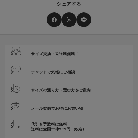
シェアする
二つ以上のクーポンを併用して利用することはできません。
そのほか、ポイントに関するご案内を見る
電話注文の場合は、クーポンはご利用いただけません。
送料、ギフトサービス料はご注文金額に含まれません。
ご優待割引金額が、クーポンご利用条件となります。
ご注文が確定したのち、後追いでクーポン使用のお申し出をい
ただきましても、適用することができませんのでご注意くださ
サイズ交換・返送料無料！
い。
そのほか、クーポンに関するご案内を見る
チャットで気軽にご相談
サイズの測り方・選び方をご案内
メール登録でお得にお買い物
代引き手数料は無料
送料は全国一律599円
（税込）