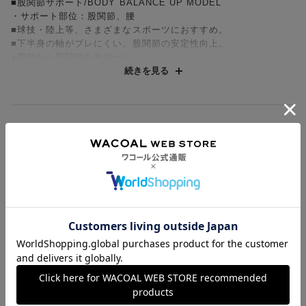
■股関節サポート/BODY BALANCE UP MODEL
・サポート部位：股関節、腰
■球技・陸上等、さまざまなスポーツにおすすめ。
■下半身の軸がブレにくい。股関節の安定性向上。
●両脇から股関節をサポート。
●前後から骨盤をサポート。
続きを見る
●接着技術で、サポートラインの縫い目をなくし、肌ざわりがよ
い。
●高いストレッチ性があり、しなやかでソフトな風合いの「Flex
Move®」を採用。フィット感がよく、着ごこちのよい素材です。
お支払方法について
タテ・ヨコ・ナナメ全方向均一に伸びる8WAYストレッチなの
で、動きやすい。
お支払い方法は下記よりお選びいただけます。
送料について
・すそ：フリーなカッティング始末ですっきり。ひびきにくく、
代金引換
しめつけを感じにくい
クレジット
1回のご注文のお届け先1ヶ所につき、送料の一部として599円
・一枚ばきできるショーツタイプ
（税込）（全国一律）をご負担いただきます。
PayPay
返品・交換について
・吸汗速乾（本体）／汗消臭（本体）
当社の都合により、ご注文商品のお届けを2回以上に分割させて
Amazon Pay
・ショート(2分丈）／ジャストウエスト
いただく場合は、初回のお届け分のみ送料をご負担いただきま
返品・交換は到着後8日以内にお願いいたします。
d払い
す。
クーポンについて
ブラジャー・靴・スポーツタイツ(CW-X)・一部マタニティ商品
※Flex Move®はセーレン株式会社の登録商標です
楽天ペイ
クーポン・ポイントは送料にはご利用いただけません。
(産後ガードル・骨盤ベルト)・リマンマパッド(洗い替えパッド
※塩素に弱い素材のためプールでは使用できません
現金での振り込み（後払い）
カバー含む)の同一品番へのサイズ交換による返送料は「着払