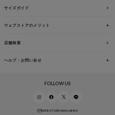
ランジェリー
ウンナナクール
人気レビュー
Bカップ
アンダー70
セールから探す
1,000円 ～ 2,000円
サイズガイド
肌着・ニットインナー
サルート
人気スタッフ
Cカップ
アンダー75
2,000円 ～ 3,000円
ソックス・レッグウェア
Yue
すべてのレビューを見る
Dカップ
アンダー80
3,000円 ～ 5,000円
ウェブストアのメリット
パジャマ・ルームウェア
ＹＯＪＯＹ
Eカップ
アンダー85
5,000円 ～ 7,000円
アウターウェア
ワコール
便利なサービス
Fカップ
アンダー90
7,000円 ～ 10,000円
店舗検索
スイムウェア
ワコール／パルファージュ
お得なメールニュース
Gカップ
アンダー95
10,000円 ～ 15,000円
パンプス・シューズ
ワコール／ラゼ
Hカップ
アンダー100
15,000円 ～ 20,000円
ヘルプ・お問い合せ
マタニティ
ワコールサイズオーダー／My Size Collection
Iカップ
アンダー105
20,000円 ～
キッズ・ジュニア
ワコール_ウェブ限定
初めての方へ
Jカップ
アンダー110
スポーツアイテム
ワコール_リラックス＆スリープ
ご利用ガイド
FOLLOW US
ビューティー・コスメ
ワコール_マタニティ
商品に関するご要望
メンズインナーウェア
ワコール／ラブボディ
よくある質問
すべてのアイテムを見る
ブロス バイ ワコールメン
特定商取引法に基づく表記
WEB STORE MAIL NEWS