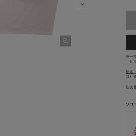
一
せ
配送
取り
注文番
ワコ