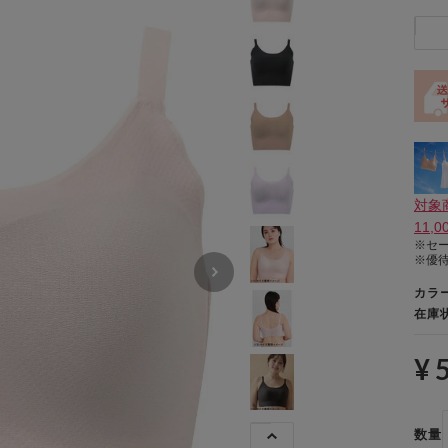
対象
11,
※セ
※優
カラ
在庫
¥ 
数量