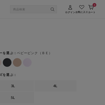
0
お気に入り
ログイン
カート
ベビーピンク（ＢＥ）
ーを選ぶ：
ズを選ぶ：
3L
4L
5L