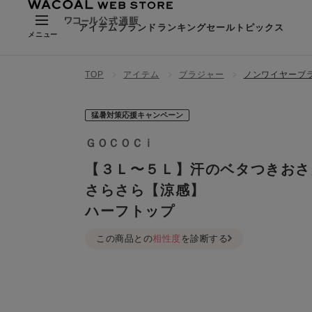
アイテム
ブランド
ランキング
セール
トピックス
メニュー
TOP
アイテム
ブラジャー
ノンワイヤーブ
猛暑対策応援キャンペーン
ＧＯＣＯＣｉ
【３Ｌ〜５Ｌ】汗のベタつきおさ
さらさら【涼感】
ハーフトップ
この商品との
相性度
を診断する