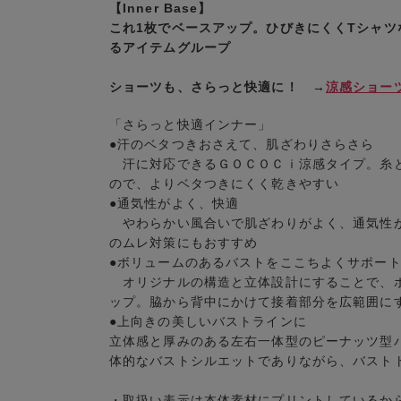
【Inner Base】
これ1枚でベースアップ。ひびきにくくTシャ
るアイテムグループ
ショーツも、さらっと快適に！ →
涼感ショー
「さらっと快適インナー」
●汗のベタつきおさえて、肌ざわりさらさら
汗に対応できるＧＯＣＯＣｉ涼感タイプ。糸と
ので、よりベタつきにくく乾きやすい
●通気性がよく、快適
やわらかい風合いで肌ざわりがよく、通気性が
のムレ対策にもおすすめ
●ボリュームのあるバストをここちよくサポー
オリジナルの構造と立体設計にすることで、ボ
ップ。脇から背中にかけて接着部分を広範囲に
●上向きの美しいバストラインに
立体感と厚みのある左右一体型のピーナッツ型
体的なバストシルエットでありながら、バスト
・取扱い表示は本体素材にプリントしているか