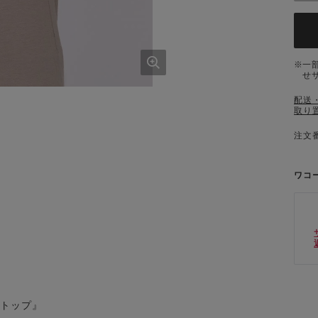
一
せ
配送
取り
注文番
ワコ
ラトップ』