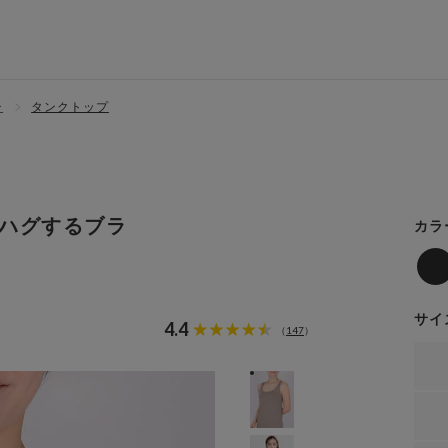
ー
タンクトップ
ハグするブラ
カラ
サイ
4.4
147
（
）