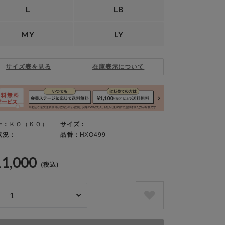
L
LB
MY
LY
サイズ表を見る
在庫表示について
ー：
ＫＯ（ＫＯ）
サイズ：
状況：
品番：
HXO499
11,000
(税込)