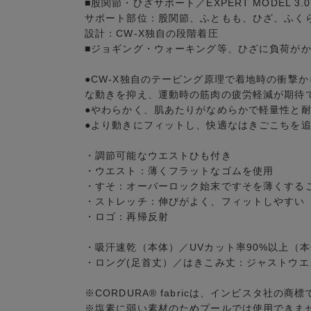
■股関節・ひざサポート／EXPERT MODEL 3.0
サポート部位：股関節、ふともも、ひざ、ふく
設計：CW-X独自の段階着圧
■ジョギング・ウォーキング等、ひざに負荷が
●CW-X独自のテーピング原理で着地時の衝撃
な動きを抑え、運動時の筋肉の疲労軽減が期待
●やわらかく、肌あたりがなめらかで軽量性と
●より動きにフィットし、快適なはきごこちを追求する
・調節可能なウエストひも付き
・ウエスト：薄くフラットなゴムを使用
・すそ：オーバーロック始末ですそを薄くする
・ストレッチ：伸びがよく、フィットしやすい
・ロゴ：再帰反射
・吸汗速乾（本体）／UVカット率90%以上（
・ロング(足首丈）／はきこみ丈：ジャストウエ
※CORDURA® fabricは、インビスタ社の商標
※塩素に弱い素材のためプールでは使用できま