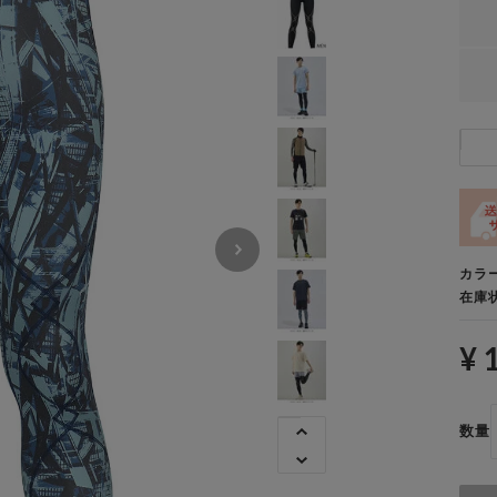
カラ
在庫
¥ 
数量