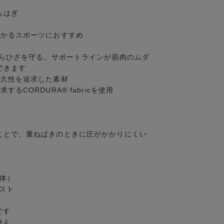
らはぎ
かかるスポーツにおすすめ
からひざを守る。サポートラインが筋肉のムダ
できます
耐久性を追求した素材
CORDURA® fabricを使用
ことで、重ねばきのときに圧がかかりにくい
本体）
スト
です
せん