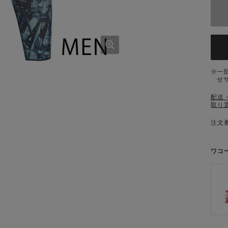
一
せ
配送
取り
注文番
ワコ