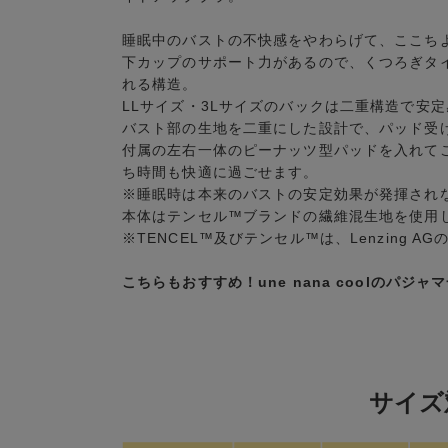
睡眠中のバストの不快感をやわらげて、ここち
下カップのサポート力があるので、くつろぎタ
れる構造。
LLサイズ・3Lサイズのバックは二重構造で安
バスト部の生地を二重にした設計で、パッド受
付属の左右一体のピーナッツ型パッドを入れて
ち時間も快適に過ごせます。
※睡眠時は本来のバストの安定効果が発揮され
本体はテンセル™ブランドの繊維混生地を使用
※TENCEL™及びテンセル™は、Lenzing A
こちらもおすすめ！une nana coolのパジ
サイズ