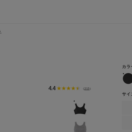
ラ
カラ
4.4
215
（
）
サイ