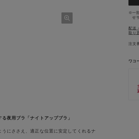
一
せ
配送
取り
注文番
ワコ
する夜用ブラ「ナイトアップブラ」
ようにささえ、適正な位置に安定してくれるナ