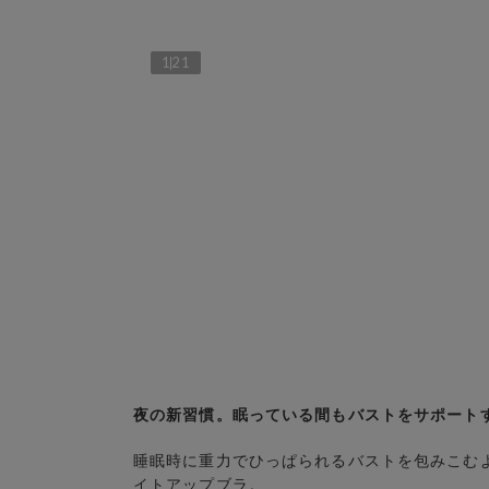
1
21
夜の新習慣。眠っている間もバストをサポート
睡眠時に重力でひっぱられるバストを包みこむ
イトアップブラ。