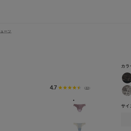
ショーツ
カラ
4.7
33
（
）
サイ