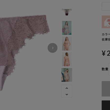
カラ
在庫
¥ 
数量