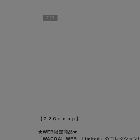
7
29
【２２Ｇｒｏｕｐ】
★WEB限定商品★
「WACOAL WEB Limited」のコレクション