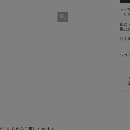
一
せ
配送
取り
注文番
ワコ
は
こちら
からご覧になれます。