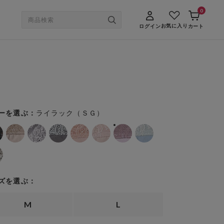
0
お気に入り
ログイン
カート
ライラック（ＳＧ）
ーを選ぶ：
ズを選ぶ：
M
L