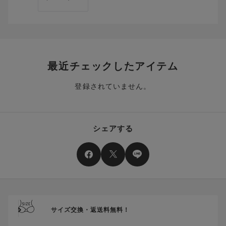
番)への交換をご希望の場合は、ワコールウェブストアより改めて
ます。
ご注文をお願いいたします。
クーポン利用時のご注意
お持ちのポイントは一括してのみご利用いただくことができ、
ご利用されたクーポンや、ご利用期限が終了したクーポンも表
一部のみのご利用はできません。
示されます。ご了承くださいませ。
商品を複数点ご注文いただき、ポイントをご利用いただいた場
クーポン名に記載の金額は税抜きとなります。
合、それぞれの商品金額ごとにご利用クーポン(ポイント)は振
クーポン番号ごとに、お一人様一回限りとさせていただきま
り分けられます。ご注文商品の一部が完売、もしくは返品され
最近チェックしたアイテム
す。
た場合、その商品に振り分けられていたクーポン(ポイント)
は、ご利用可能ポイントに戻り、次回以降のご購入分よりお使
登録されていません。
クーポン番号ごとに、注文金額や注文商品など、ご利用いただ
いいただけます。予めご了承ください。
ける条件の設定がございます。ご利用条件を満たしていないご
注文は、クーポンをご利用いただけません。
ポイントは送料・ギフトサービス料にはご利用いただけませ
ん。
クーポンはセール商品にもご利用いただけます。
シェアする
二つ以上のクーポンを併用して利用することはできません。
そのほか、ポイントに関するご案内を見る
電話注文の場合は、クーポンはご利用いただけません。
送料、ギフトサービス料はご注文金額に含まれません。
ご優待割引金額が、クーポンご利用条件となります。
ご注文が確定したのち、後追いでクーポン使用のお申し出をい
ただきましても、適用することができませんのでご注意くださ
サイズ交換・返送料無料！
い。