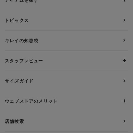
アイテムを探す
カテゴリーから探す
トピックス
ブラジャー
ブランドから探す
ショーツ
ＯＵＲ ＷＡＣＯＡＬ
カップサイズから探す
キレイの知恵袋
ブラジャー&ショーツセット
アンフィ
AAAカップ
アンダーサイズから探す
ブラトップ・カップ付きインナー
ウイング
AAカップ
アンダー60
価格から探す
スタッフレビュー
ガードル・コントロールボトム
ウイング／レシアージュ
Aカップ
アンダー65
ランキングから探す
～1,000円
ランジェリー
ウンナナクール
人気レビュー
Bカップ
アンダー70
セールから探す
1,000円 ～ 2,000円
サイズガイド
肌着・ニットインナー
サルート
人気スタッフ
Cカップ
アンダー75
2,000円 ～ 3,000円
ソックス・レッグウェア
Yue
すべてのレビューを見る
Dカップ
アンダー80
3,000円 ～ 5,000円
ウェブストアのメリット
パジャマ・ルームウェア
ＹＯＪＯＹ
Eカップ
アンダー85
5,000円 ～ 7,000円
アウターウェア
ワコール
便利なサービス
Fカップ
アンダー90
7,000円 ～ 10,000円
店舗検索
スイムウェア
ワコール／パルファージュ
お得なメールニュース
Gカップ
アンダー95
10,000円 ～ 15,000円