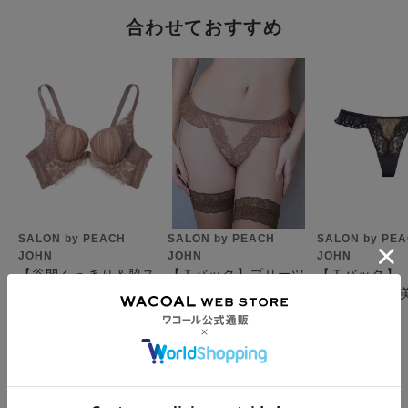
・脚ぐりはゴムを使わないフラットな接着仕様。肌あたりが柔ら
かく、ラインがひびきにくい。
合わせておすすめ
【はき込み】
・ローライズ（浅め）
【クロッチ】
・表側はバックと同じマイクロファイバー生地
・肌側はコットン
【デザイン】
・高級感のあるプリーツメッシュ×アイラッシュリバーレースが
大人っぽく上品
SALON by PEACH
SALON by PEACH
SALON by PE
・同シリーズのソングも展開
JOHN
JOHN
JOHN
【谷間くっきり＆脇ス
【Ｔバック】プリーツ
【Ｔバック】
【時を超える美しさと希少価値 -リバーレース- 】
ッキリ】ヨーロピアン
が揺れる甘美なルック
ツが揺れる甘
かつての王侯貴族のドレスから現在のオートクチュールまで、
コルセッタ ３／４カ
ス。ヨーロピアンコル
クスで大人可
¥6,300
¥3,000
¥3,000
200年以上の時を経て愛されてきたレースの最高峰。世界でも限
ップブラ
セッタソング ソング
出！ヨーロピ
られたメーカーでしか作れない、熟練の技が生み出す繊細な表現
セッタソング 
で、美意識の高い人々を魅了し続けています。
【ドラマティックな日常がはじまる。-SALON by PEACH
お支払方法について
JOHN-】