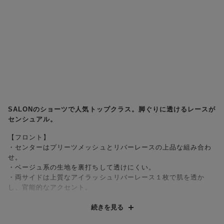
SALONのショーツで人気トップクラス。脚ぐりに透けるレースが
センシュアル。
【フロント】
・センターはプリーツメッシュとリバーレースの上品な組み合わ
せ。
・ベージュ系の生地を裏打ちして透けにくい。
・両サイドは上質なアイラッシュリバーレース１枚で肌を透か
し、官能的なアクセント。
【バック】
続きを見る
・なめらかで伸びの良いマイクロファイバー生地。