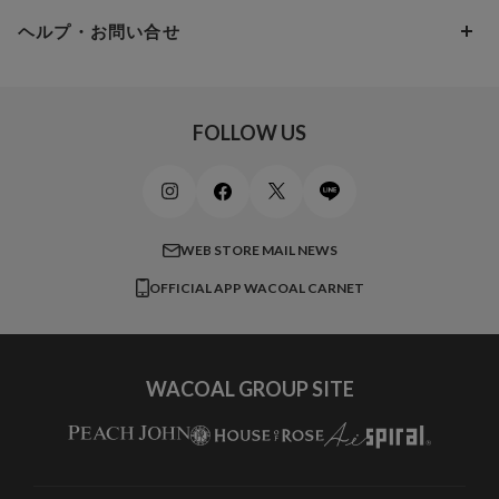
パンプス・シューズ
ワコール／ラゼ
Hカップ
アンダー100
15,000円 ～ 20,000円
ヘルプ・お問い合せ
マタニティ
ワコールサイズオーダー／My Size Collection
Iカップ
アンダー105
20,000円 ～
キッズ・ジュニア
ワコール_ウェブ限定
初めての方へ
Jカップ
アンダー110
スポーツアイテム
ワコール_リラックス＆スリープ
ご利用ガイド
FOLLOW US
ビューティー・コスメ
ワコール_マタニティ
商品に関するご要望
メンズインナーウェア
ワコール／ラブボディ
よくある質問
すべてのアイテムを見る
ブロス バイ ワコールメン
特定商取引法に基づく表記
WEB STORE MAIL NEWS
CW-X
OFFICIAL APP WACOAL CARNET
すべてのブランドを見る
WACOAL GROUP SITE