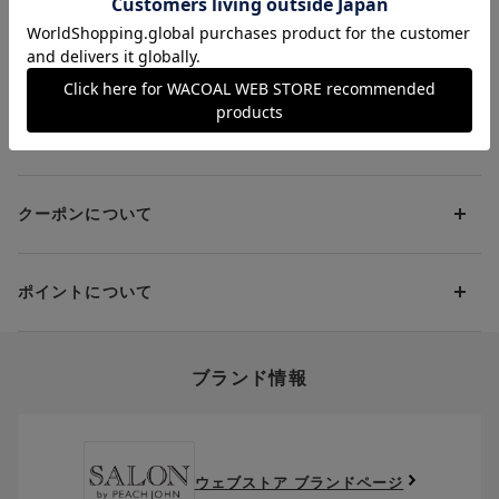
ライフスタイルに上質を求める女性に向けたランジェリー、ラウ
ンジウェアブランド。リアルユースで活躍する機能性と着心地の
お支払い方法は下記よりお選びいただけます。
送料について
良さを備え、日常のルーティンをドラマティックに変える色気を
代金引換
プラスしてお届けします。
クレジット
1回のご注文のお届け先1ヶ所につき、送料の一部として599円
（税込）（全国一律）をご負担いただきます。
PayPay
返品・交換について
当社の都合により、ご注文商品のお届けを2回以上に分割させて
Amazon Pay
いただく場合は、初回のお届け分のみ送料をご負担いただきま
返品・交換は到着後8日以内にお願いいたします。
d払い
す。
クーポンについて
ブラジャー・靴・スポーツタイツ(CW-X)・一部マタニティ商品
楽天ペイ
クーポン・ポイントは送料にはご利用いただけません。
(産後ガードル・骨盤ベルト)・リマンマパッド(洗い替えパッド
現金での振り込み（後払い）
カバー含む)の同一品番へのサイズ交換による返送料は「着払
クーポン利用方法について
い」をご利用ください。ただし、セール商品は返送料無料の対
ポイントについて
※商品や条件により、一部ご利用いただけないお支払方法がござ
クーポン利用欄の『クーポンを利用する』にチェックし、取得
象外です。
います。
済のクーポン一覧から、 利用されるクーポンを選択してくださ
上述の返送料着払い対象商品以外の、お客様のご都合(注文間違
い。
そのほか、お支払い方法に関するご案内を見る
ポイントの使い方
い・サイズが合わない・イメージ違い等)による返品・交換時の
ブランド情報
お支払い画面からでも、クーポンを登録することができます。
返送料は、お客様のご負担でお願いいたします。
ご利用いただく場合には「ポイントを利用する」を選択してく
クーポン番号欄へ、お持ちのクーポン番号を入力し、取得ボタ
ださい。
※セール商品は返品・交換いただけますが、返送料無料の対象外
ンを押してください。
ポイントはお客様とのお取引が確定した後からご利用可能とな
です。（お客様にて送料をご負担）ご了承ください。
取得済みクーポン一覧にクーポンが追加されます。
ります。
取得されたクーポンを、ご指定いただくことで、ご利用になれ
ウェブストア ブランドページ
※異なる商品(品番)への交換は承っておりません。異なる商品(品
ご利用可能になるまでしばらくお時間をいただくことがござい
ます。