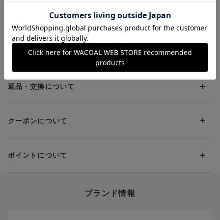
ソング
ョーツ
のにする。それだけで日常のルーティンが輝きはじめ、心にドラ
マが生まれる。大人になった自分を愛し、これからをポジティブ
お支払方法について
に楽しむために、上質なセクシーのエッセンスを。SALON by
PEACH JOHNは、いまの時代をしなやかに生きる女性たちに、
いきいきとしたエネルギーと晴れやかな自信をチャージします。
お支払い方法は下記よりお選びいただけます。
送料について
代金引換
クレジット
1回のご注文のお届け先1ヶ所につき、送料の一部として599円
（税込）（全国一律）をご負担いただきます。
PayPay
返品・交換について
当社の都合により、ご注文商品のお届けを2回以上に分割させて
Amazon Pay
いただく場合は、初回のお届け分のみ送料をご負担いただきま
返品・交換は到着後8日以内にお願いいたします。
d払い
す。
クーポンについて
ブラジャー・靴・スポーツタイツ(CW-X)・一部マタニティ商品
楽天ペイ
クーポン・ポイントは送料にはご利用いただけません。
(産後ガードル・骨盤ベルト)・リマンマパッド(洗い替えパッド
現金での振り込み（後払い）
カバー含む)の同一品番へのサイズ交換による返送料は「着払
クーポン利用方法について
い」をご利用ください。ただし、セール商品は返送料無料の対
ポイントについて
※商品や条件により、一部ご利用いただけないお支払方法がござ
クーポン利用欄の『クーポンを利用する』にチェックし、取得
象外です。
います。
済のクーポン一覧から、 利用されるクーポンを選択してくださ
上述の返送料着払い対象商品以外の、お客様のご都合(注文間違
い。
そのほか、お支払い方法に関するご案内を見る
ポイントの使い方
い・サイズが合わない・イメージ違い等)による返品・交換時の
ブランド情報
お支払い画面からでも、クーポンを登録することができます。
返送料は、お客様のご負担でお願いいたします。
ご利用いただく場合には「ポイントを利用する」を選択してく
クーポン番号欄へ、お持ちのクーポン番号を入力し、取得ボタ
ださい。
※セール商品は返品・交換いただけますが、返送料無料の対象外
ンを押してください。
ポイントはお客様とのお取引が確定した後からご利用可能とな