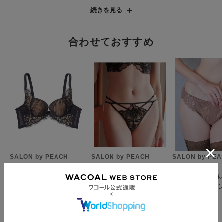
【バック】
・なめらかで伸びの良いマイクロファイバー生地１枚。
続きを見る
・ふちはゴムを使わない接着仕様で肌あたりが柔らか。
【はき込み】
合わせておすすめ
・ローライズ（浅め）
【クロッチ】
・表側はバックと同じマイクロファイバー生地
・肌側はコットン
【デザイン】
・フリルがポイント。インポート感漂うデザインソング
【時を超える美しさと希少価値 -リバーレース- 】
かつての王侯貴族のドレスから現在のオートクチュールまで、
SALON by PEACH
SALON by PEACH
SALON by PE
200年以上の時を経て愛されてきたレースの最高峰。世界でも限
JOHN
JOHN
JOHN
られたメーカーでしか作れない、熟練の技が生み出す繊細な表現
【谷間くっきり＆脇ス
【Ｔバック】肌の上で
【後ろ脚ぐり
で、美意識の高い人々を魅了し続けています。
ッキリ】ヨーロピアン
ストリングがクロスし
トなボンディ
コルセッタ ３／４カ
て、腰を魅惑的に。ヨ
洋服にライン
¥6,300
¥2,990
¥3,000
【ドラマティックな日常がはじまる。-SALON by PEACH
ップブラ
ーロピアンコルセッタ
くい】ヨーロ
JOHN-】
ソンググランローザ
ルセッタショー
毎日身につけるランジェリーやラウンジウェアを、少し特別なも