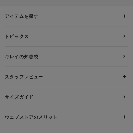
アイテムを探す
カテゴリーから探す
トピックス
ブラジャー
ブランドから探す
ショーツ
ＯＵＲ ＷＡＣＯＡＬ
カップサイズから探す
キレイの知恵袋
ブラジャー&ショーツセット
アンフィ
AAAカップ
アンダーサイズから探す
ブラトップ・カップ付きインナー
ウイング
AAカップ
アンダー60
価格から探す
スタッフレビュー
ガードル・コントロールボトム
ウイング／レシアージュ
Aカップ
アンダー65
ランキングから探す
～1,000円
ランジェリー
ウンナナクール
人気レビュー
Bカップ
アンダー70
セールから探す
1,000円 ～ 2,000円
サイズガイド
肌着・ニットインナー
サルート
人気スタッフ
Cカップ
アンダー75
2,000円 ～ 3,000円
ソックス・レッグウェア
Yue
すべてのレビューを見る
Dカップ
アンダー80
3,000円 ～ 5,000円
ウェブストアのメリット
パジャマ・ルームウェア
ＹＯＪＯＹ
Eカップ
アンダー85
5,000円 ～ 7,000円
アウターウェア
ワコール
便利なサービス
Fカップ