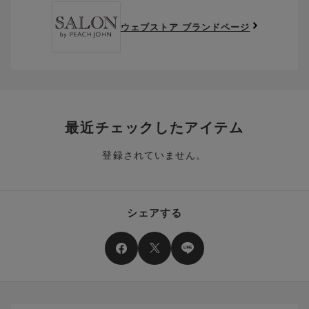
です。（お客様にて送料をご負担）ご了承ください。
取得済みクーポン一覧にクーポンが追加されます。
ります。
取得されたクーポンを、ご指定いただくことで、ご利用になれ
ウェブストア ブランドページ
※異なる商品(品番)への交換は承っておりません。異なる商品(品
ご利用可能になるまでしばらくお時間をいただくことがござい
ます。
番)への交換をご希望の場合は、ワコールウェブストアより改めて
ます。
ご注文をお願いいたします。
クーポン利用時のご注意
お持ちのポイントは一括してのみご利用いただくことができ、
ご利用されたクーポンや、ご利用期限が終了したクーポンも表
一部のみのご利用はできません。
示されます。ご了承くださいませ。
商品を複数点ご注文いただき、ポイントをご利用いただいた場
クーポン名に記載の金額は税抜きとなります。
合、それぞれの商品金額ごとにご利用クーポン(ポイント)は振
クーポン番号ごとに、お一人様一回限りとさせていただきま
り分けられます。ご注文商品の一部が完売、もしくは返品され
最近チェックしたアイテム
す。
た場合、その商品に振り分けられていたクーポン(ポイント)
は、ご利用可能ポイントに戻り、次回以降のご購入分よりお使
登録されていません。
クーポン番号ごとに、注文金額や注文商品など、ご利用いただ
いいただけます。予めご了承ください。
ける条件の設定がございます。ご利用条件を満たしていないご
注文は、クーポンをご利用いただけません。
ポイントは送料・ギフトサービス料にはご利用いただけませ
ん。
クーポンはセール商品にもご利用いただけます。
シェアする
二つ以上のクーポンを併用して利用することはできません。
そのほか、ポイントに関するご案内を見る
電話注文の場合は、クーポンはご利用いただけません。
送料、ギフトサービス料はご注文金額に含まれません。
ご優待割引金額が、クーポンご利用条件となります。
ご注文が確定したのち、後追いでクーポン使用のお申し出をい