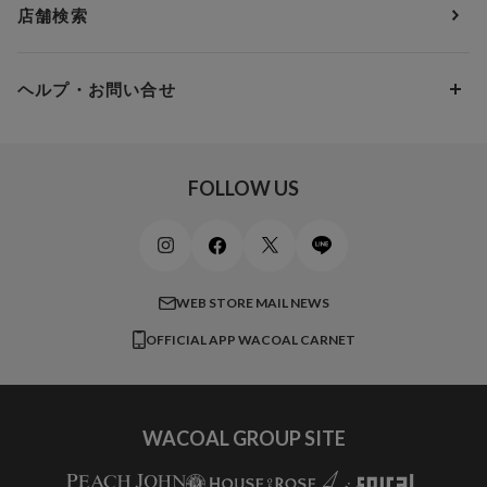
アンダー90
7,000円 ～ 10,000円
店舗検索
スイムウェア
ワコール／パルファージュ
お得なメールニュース
Gカップ
アンダー95
10,000円 ～ 15,000円
パンプス・シューズ
ワコール／ラゼ
Hカップ
アンダー100
15,000円 ～ 20,000円
ヘルプ・お問い合せ
マタニティ
ワコールサイズオーダー／My Size Collection
Iカップ
アンダー105
20,000円 ～
キッズ・ジュニア
ワコール_ウェブ限定
初めての方へ
Jカップ
アンダー110
スポーツアイテム
ワコール_リラックス＆スリープ
ご利用ガイド
FOLLOW US
ビューティー・コスメ
ワコール_マタニティ
商品に関するご要望
メンズインナーウェア
ワコール／ラブボディ
よくある質問
すべてのアイテムを見る
ブロス バイ ワコールメン
特定商取引法に基づく表記
WEB STORE MAIL NEWS
CW-X
OFFICIAL APP WACOAL CARNET
すべてのブランドを見る
WACOAL GROUP SITE