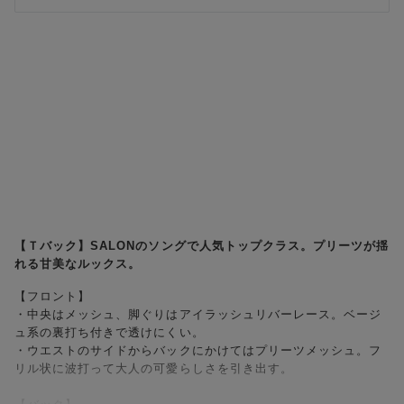
【Ｔバック】SALONのソングで人気トップクラス。プリーツが揺
れる甘美なルックス。
【フロント】
・中央はメッシュ、脚ぐりはアイラッシュリバーレース。ベージ
ュ系の裏打ち付きで透けにくい。
・ウエストのサイドからバックにかけてはプリーツメッシュ。フ
リル状に波打って大人の可愛らしさを引き出す。