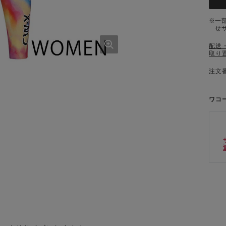
一
せ
配送
取り
注文番
ワコ