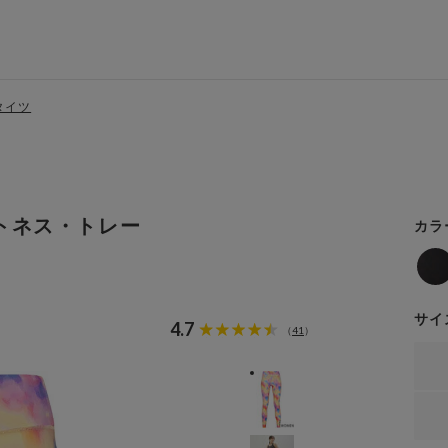
タイツ
トネス・トレー
カラ
サイ
4.7
41
（
）