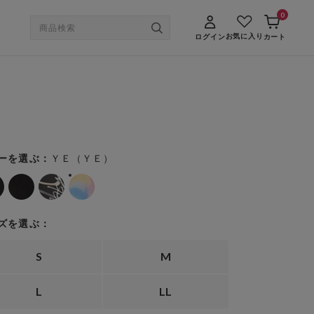
0
お気に入り
ログイン
カート
ＹＥ（ＹＥ）
ーを選ぶ：
ズを選ぶ：
S
M
L
LL