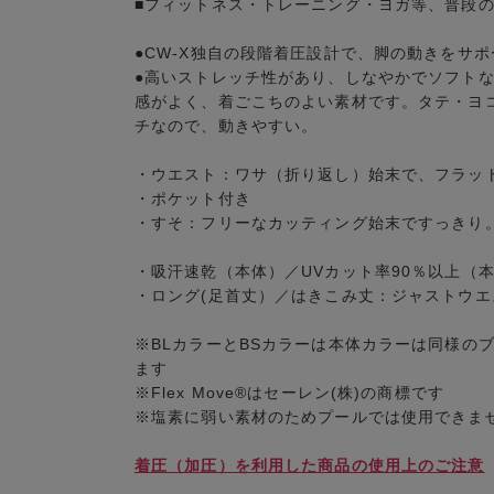
■フィットネス・トレーニング・ヨガ等、普段
●CW-X独自の段階着圧設計で、脚の動きをサ
●高いストレッチ性があり、しなやかでソフトな風
感がよく、着ごこちのよい素材です。タテ・ヨコ
チなので、動きやすい。
・ウエスト：ワサ（折り返し）始末で、フラッ
・ポケット付き
・すそ：フリーなカッティング始末ですっきり
・吸汗速乾（本体）／UVカット率90％以上（
・ロング(足首丈）／はきこみ丈：ジャストウエ
※BLカラーとBSカラーは本体カラーは同様の
ます
※Flex Move®はセーレン(株)の商標です
※塩素に弱い素材のためプールでは使用できま
着圧（加圧）を利用した商品の使用上のご注意