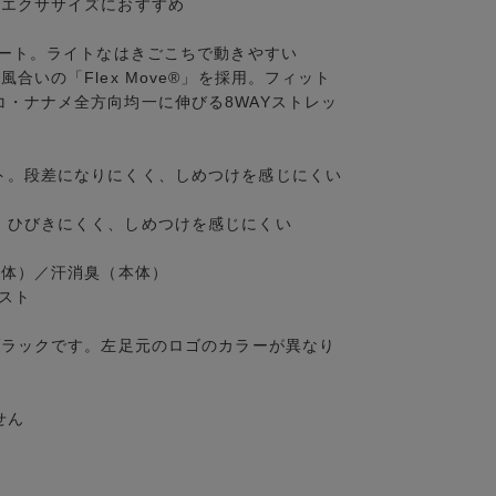
のエクササイズにおすすめ
ポート。ライトなはきごこちで動きやすい
合いの「Flex Move®」を採用。フィット
・ナナメ全方向均一に伸びる8WAYストレッ
ト。段差になりにくく、しめつけを感じにくい
。ひびきにくく、しめつけを感じにくい
本体）／汗消臭（本体）
スト
ブラックです。左足元のロゴのカラーが異なり
せん