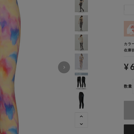
カラ
在庫
¥ 
数量