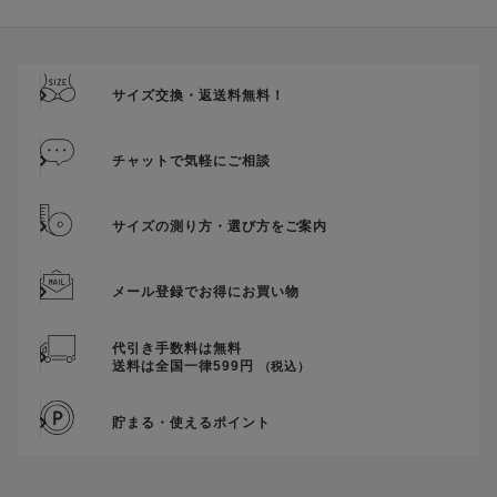
ご優待割引金額が、クーポンご利用条件となります。
ご注文が確定したのち、後追いでクーポン使用のお申し出をい
ただきましても、適用することができませんのでご注意くださ
サイズ交換・返送料無料！
い。
そのほか、クーポンに関するご案内を見る
チャットで気軽にご相談
サイズの測り方・選び方をご案内
メール登録でお得にお買い物
代引き手数料は無料
送料は全国一律599円
（税込）
貯まる・使えるポイント