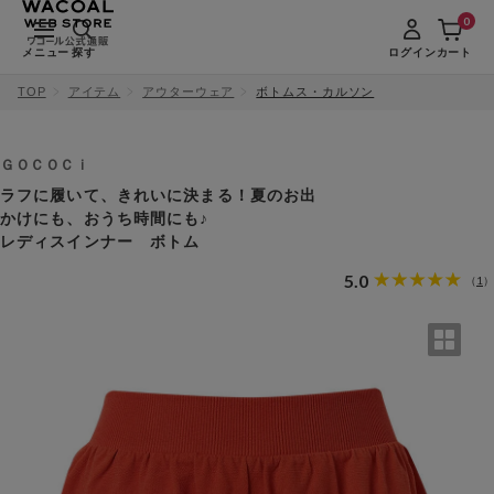
0
メニュー
探す
ログイン
カート
TOP
アイテム
アウターウェア
ボトムス・カルソン
ＧＯＣＯＣｉ
ラフに履いて、きれいに決まる！夏のお出
かけにも、おうち時間にも♪
レディスインナー ボトム
5.0
1
（
）