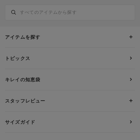
アイテムを探す
カテゴリーから探す
トピックス
ブラジャー
ブランドから探す
ショーツ
ＯＵＲ ＷＡＣＯＡＬ
カップサイズから探す
キレイの知恵袋
ブラジャー&ショーツセット
アンフィ
AAAカップ
アンダーサイズから探す
ブラトップ・カップ付きインナー
ウイング
AAカップ
アンダー60
価格から探す
スタッフレビュー
ガードル・コントロールボトム
ウイング／レシアージュ
Aカップ
アンダー65
ランキングから探す
～1,000円
ランジェリー
ウンナナクール
人気レビュー
Bカップ
アンダー70
セールから探す
1,000円 ～ 2,000円
サイズガイド
肌着・ニットインナー
サルート
人気スタッフ
Cカップ
アンダー75
2,000円 ～ 3,000円
ソックス・レッグウェア
Yue
すべてのレビューを見る
Dカップ
アンダー80