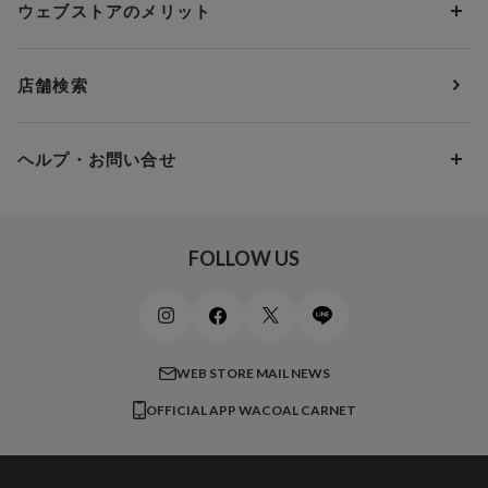
3,000円 ～ 5,000円
ウェブストアのメリット
パジャマ・ルームウェア
ＹＯＪＯＹ
Eカップ
アンダー85
5,000円 ～ 7,000円
アウターウェア
ワコール
便利なサービス
Fカップ
アンダー90
7,000円 ～ 10,000円
店舗検索
スイムウェア
ワコール／パルファージュ
お得なメールニュース
Gカップ
アンダー95
10,000円 ～ 15,000円
パンプス・シューズ
ワコール／ラゼ
Hカップ
アンダー100
15,000円 ～ 20,000円
ヘルプ・お問い合せ
マタニティ
ワコールサイズオーダー／My Size Collection
Iカップ
アンダー105
20,000円 ～
キッズ・ジュニア
ワコール_ウェブ限定
初めての方へ
Jカップ
アンダー110
スポーツアイテム
ワコール_リラックス＆スリープ
ご利用ガイド
FOLLOW US
ビューティー・コスメ
ワコール_マタニティ
商品に関するご要望
メンズインナーウェア
ワコール／ラブボディ
よくある質問
すべてのアイテムを見る
ブロス バイ ワコールメン
特定商取引法に基づく表記
WEB STORE MAIL NEWS
CW-X
OFFICIAL APP WACOAL CARNET
すべてのブランドを見る