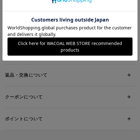
ヤードアイテムとして
の着こなしに！ ハー
Ｃｉ（ゴコチ）
¥4,290
¥4,290
¥2,530
も活躍♪ ハーフトップ
フトップブラ
ィスショーツ
ブラ
お支払方法について
お支払い方法は下記よりお選びいただけます。
送料について
代金引換
クレジット
1回のご注文のお届け先1ヶ所につき、送料の一部として599円
（税込）（全国一律）をご負担いただきます。
PayPay
返品・交換について
当社の都合により、ご注文商品のお届けを2回以上に分割させて
Amazon Pay
いただく場合は、初回のお届け分のみ送料をご負担いただきま
返品・交換は到着後8日以内にお願いいたします。
d払い
す。
クーポンについて
ブラジャー・靴・スポーツタイツ(CW-X)・一部マタニティ商品
楽天ペイ
クーポン・ポイントは送料にはご利用いただけません。
(産後ガードル・骨盤ベルト)・リマンマパッド(洗い替えパッド
現金での振り込み（後払い）
カバー含む)の同一品番へのサイズ交換による返送料は「着払
クーポン利用方法について
い」をご利用ください。ただし、セール商品は返送料無料の対
ポイントについて
※商品や条件により、一部ご利用いただけないお支払方法がござ
クーポン利用欄の『クーポンを利用する』にチェックし、取得
象外です。
います。
済のクーポン一覧から、 利用されるクーポンを選択してくださ
上述の返送料着払い対象商品以外の、お客様のご都合(注文間違
い。
そのほか、お支払い方法に関するご案内を見る
ポイントの使い方
い・サイズが合わない・イメージ違い等)による返品・交換時の