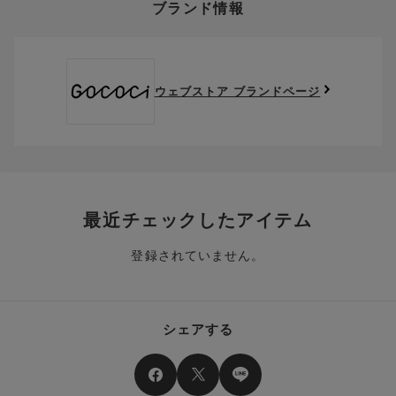
ブランド情報
お支払い画面からでも、クーポンを登録することができます。
返送料は、お客様のご負担でお願いいたします。
ご利用いただく場合には「ポイントを利用する」を選択してく
クーポン番号欄へ、お持ちのクーポン番号を入力し、取得ボタ
ださい。
※セール商品は返品・交換いただけますが、返送料無料の対象外
ンを押してください。
ポイントはお客様とのお取引が確定した後からご利用可能とな
です。（お客様にて送料をご負担）ご了承ください。
取得済みクーポン一覧にクーポンが追加されます。
ります。
取得されたクーポンを、ご指定いただくことで、ご利用になれ
ウェブストア ブランドページ
※異なる商品(品番)への交換は承っておりません。異なる商品(品
ご利用可能になるまでしばらくお時間をいただくことがござい
ます。
番)への交換をご希望の場合は、ワコールウェブストアより改めて
ます。
ご注文をお願いいたします。
クーポン利用時のご注意
お持ちのポイントは一括してのみご利用いただくことができ、
ご利用されたクーポンや、ご利用期限が終了したクーポンも表
一部のみのご利用はできません。
示されます。ご了承くださいませ。
商品を複数点ご注文いただき、ポイントをご利用いただいた場
クーポン名に記載の金額は税抜きとなります。
合、それぞれの商品金額ごとにご利用クーポン(ポイント)は振
クーポン番号ごとに、お一人様一回限りとさせていただきま
り分けられます。ご注文商品の一部が完売、もしくは返品され
最近チェックしたアイテム
す。
た場合、その商品に振り分けられていたクーポン(ポイント)
は、ご利用可能ポイントに戻り、次回以降のご購入分よりお使
登録されていません。
クーポン番号ごとに、注文金額や注文商品など、ご利用いただ
いいただけます。予めご了承ください。
ける条件の設定がございます。ご利用条件を満たしていないご
注文は、クーポンをご利用いただけません。
ポイントは送料・ギフトサービス料にはご利用いただけませ
ん。
クーポンはセール商品にもご利用いただけます。
シェアする
二つ以上のクーポンを併用して利用することはできません。
そのほか、ポイントに関するご案内を見る
電話注文の場合は、クーポンはご利用いただけません。
送料、ギフトサービス料はご注文金額に含まれません。