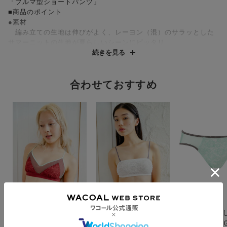
「ブルマ型ショートパンツ」
■商品のポイント
●素材
編み立ての生地は伸びがよく、レーヨン（混）のサラッとした
サマーニットの生地が夏らしいシーンにピッタリ
●シルエット
続きを見る
股上を深めに設定し、裾を広げた設計にすることで、きれいな
ラインのシルエット
合わせておすすめ
■コーディネートのポイント
●リラックス感のあるストリートカジュアル
バイカラーのパイピングが気分を上げてくれます。夏のお出か
けの主役としてもおうち時間のルームウェアとしても楽しめる一
枚です
●セットアップ
キャミソール（UGG123）と同素材アイテムでセットアップ可
能
ＧＯＣＯＣｉ
ＧＯＣＯＣｉ
ＧＯＣＯＣｉ
レースとメッシュが夏
オフショルやＴシャ
着こなしを楽
らしい！お洋服のレイ
ツ、シアートップスと
ダーウェア 