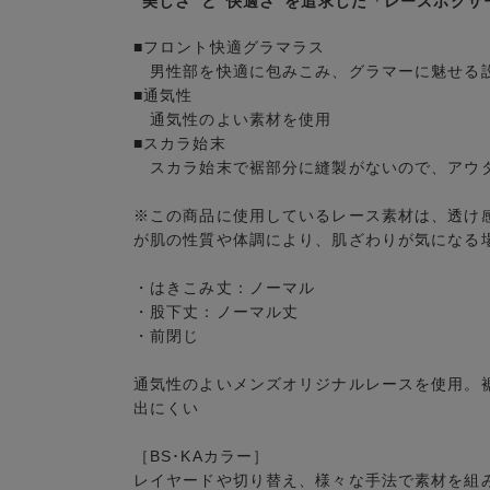
“美しさ“と“快適さ“を追求した「レースボクサ
■フロント快適グラマラス
男性部を快適に包みこみ、グラマーに魅せる
■通気性
通気性のよい素材を使用
■スカラ始末
スカラ始末で裾部分に縫製がないので、アウ
※この商品に使用しているレース素材は、透け
が肌の性質や体調により、肌ざわりが気になる
・はきこみ丈：ノーマル
・股下丈：ノーマル丈
・前閉じ
通気性のよいメンズオリジナルレースを使用。
出にくい
［BS･KAカラー］
レイヤードや切り替え、様々な手法で素材を組