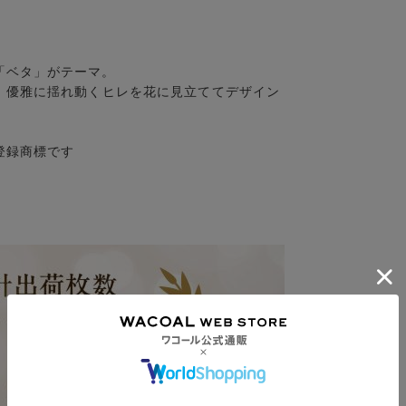
「ベタ」がテーマ。
、優雅に揺れ動くヒレを花に見立ててデザイン
登録商標です