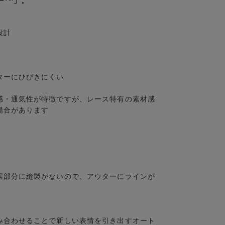
ー
」。
設計
ターにひびきにくい
感・通気性が特徴ですが、レース特有の素材感
場合があります
裾部分に縫製がないので、アウターにラインが
み合わせることで新しい表情を引き出すオート