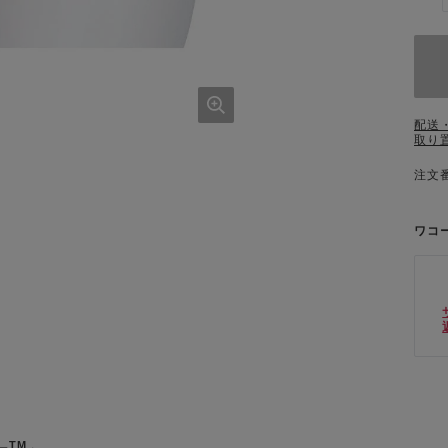
配送
取り
注文番
ワコ
TM