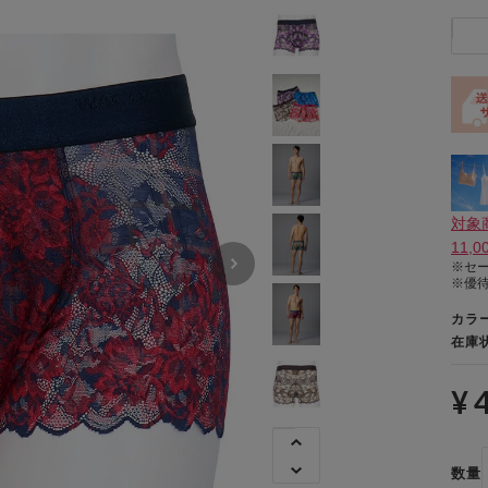
対象
11,
※セ
※優
カラ
在庫
¥ 
数量