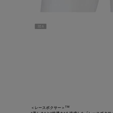
3
16
TM
＜レースボクサー＞