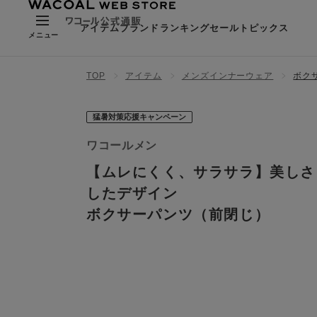
アイテム
ブランド
ランキング
セール
トピックス
メニュー
TOP
アイテム
メンズインナーウェア
ボク
猛暑対策応援キャンペーン
ワコールメン
【ムレにくく、サラサラ】美しさ
したデザイン
ボクサーパンツ（前閉じ）