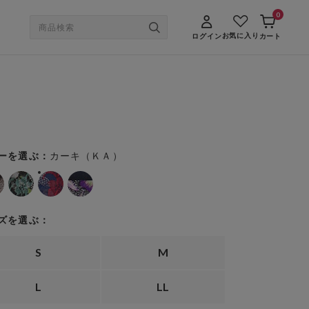
0
お気に入り
ログイン
カート
カーキ（ＫＡ）
ーを選ぶ：
ズを選ぶ：
S
M
L
LL