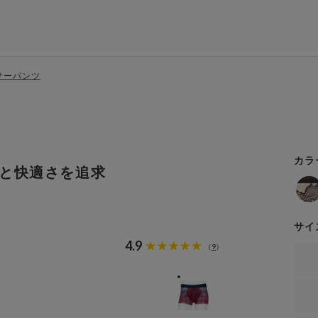
サーパンツ
カラ
と快適さを追求
サイ
4.9
9
（
）