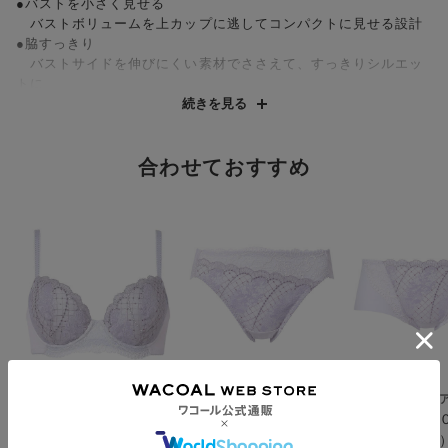
●バストを小さく見せる
バストボリュームを上カップに逃してコンパクトに見せる設計
●脇すっきり
バストサイドを伸びにくい素材でささえて、すっきりシルエッ
トに
●背中すっきり
続きを見る
バック上辺はフラット仕様で背中の段差を軽減
●安定した着用感
バストをしっかり包みこむフルカップ。上辺のストレッチレー
合わせておすすめ
スには、肌側に胸なじみのよいゴムを採用
●やさしい肌ざわり
カップ肌側はソフトな肌ざわりの綿混素材
●洗練された華やぎ
細い刺繍糸のラメが繊細な輝きを演出するシンプルながら上質
なレースデザイン
・フルカップブラ
バストを“小さく見せるブラ”を、洗練されたレースデザインで毎
日のお気に入りに。細い刺繍糸のラメが繊細な輝きを演出するレ
ウイング／レシアージュ
ウイング／レシアージュ
ウイング／レシ
ースデザインでリッチに表現しました。胸もとをコンパクトに見
【脇高】谷間ふっく
ブラ（ＰＢ６０００・
ブラ（ＰＢ６
せたい人にうれしい、バストのボリュームをカップ上方に逃がす
ら、サイドすっきり
ＰＢ６００１） ペア
ＰＢ６００１
設計に加え、カップ部分は表側にストレッチレース、肌側に伸び