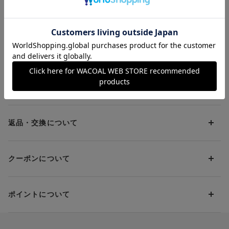
【６０００シリーズ】
ショーツ
ショーツ
¥5,940～
¥2,970
¥2,970
のよい素材を使用することで、レースが胸になじみ、自然とすっ
３／４カップブラ
きりした印象に。さらにサイドからバストをささえて脇すっき
り、バック上辺はフラット仕上げで気になる背中の段差も軽減。
デザインは華やかに、シルエットはすっきり、フルカップブラの
安定感のあるつけごこちを楽しめます。
お支払方法について
実際の商品をご覧いただける取扱店舗は
こちら
からご確認いただ
けます。
お支払い方法は下記よりお選びいただけます。
送料について
※店舗によっては、取扱のない商品（サイズ/カラー）もありま
代金引換
す。詳しくは、店舗にご確認ください。
クレジット
1回のご注文のお届け先1ヶ所につき、送料の一部として599円
（税込）（全国一律）をご負担いただきます。
PayPay
返品・交換について
当社の都合により、ご注文商品のお届けを2回以上に分割させて
Amazon Pay
いただく場合は、初回のお届け分のみ送料をご負担いただきま
返品・交換は到着後8日以内にお願いいたします。
d払い
す。
クーポンについて
ブラジャー・靴・スポーツタイツ(CW-X)・一部マタニティ商品
楽天ペイ
クーポン・ポイントは送料にはご利用いただけません。
(産後ガードル・骨盤ベルト)・リマンマパッド(洗い替えパッド
現金での振り込み（後払い）
カバー含む)の同一品番へのサイズ交換による返送料は「着払
クーポン利用方法について
い」をご利用ください。ただし、セール商品は返送料無料の対
ポイントについて
※商品や条件により、一部ご利用いただけないお支払方法がござ
クーポン利用欄の『クーポンを利用する』にチェックし、取得
象外です。
います。
済のクーポン一覧から、 利用されるクーポンを選択してくださ
上述の返送料着払い対象商品以外の、お客様のご都合(注文間違
い。
そのほか、お支払い方法に関するご案内を見る
ポイントの使い方
い・サイズが合わない・イメージ違い等)による返品・交換時の