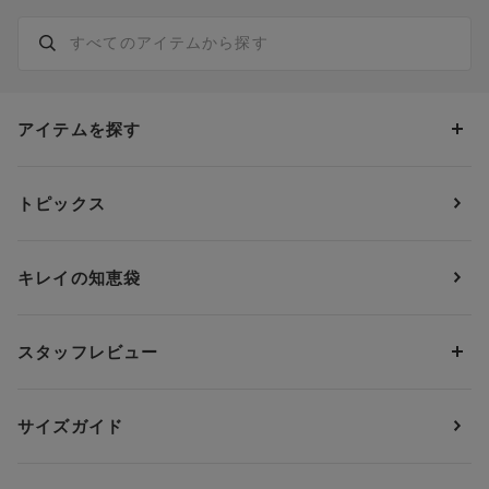
アイテムを探す
カテゴリーから探す
トピックス
ブラジャー
ブランドから探す
ショーツ
ＯＵＲ ＷＡＣＯＡＬ
カップサイズから探す
キレイの知恵袋
ブラジャー&ショーツセット
アンフィ
AAAカップ
アンダーサイズから探す
ブラトップ・カップ付きインナー
ウイング
AAカップ
アンダー60
価格から探す
スタッフレビュー
ガードル・コントロールボトム
ウイング／レシアージュ
Aカップ
アンダー65
ランキングから探す
～1,000円
ランジェリー
ウンナナクール
人気レビュー
Bカップ
アンダー70
セールから探す
1,000円 ～ 2,000円
サイズガイド
肌着・ニットインナー
サルート
人気スタッフ
Cカップ
アンダー75
2,000円 ～ 3,000円
ソックス・レッグウェア
Yue
すべてのレビューを見る
Dカップ
アンダー80