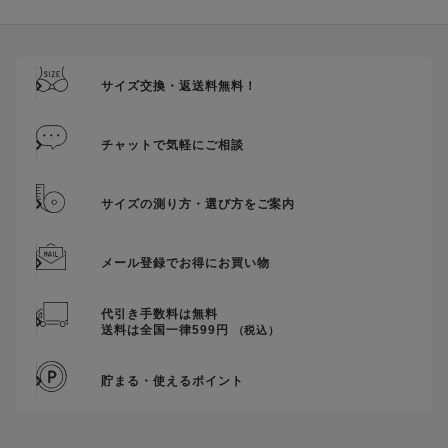
ご優待割引金額が、クーポンご利用条件となります。
ご注文が確定したのち、後追いでクーポン使用のお申し出をい
ただきましても、適用することができませんのでご注意くださ
サイズ交換・返送料無料！
い。
そのほか、クーポンに関するご案内を見る
チャットで気軽にご相談
サイズの測り方・選び方をご案内
メール登録でお得にお買い物
代引き手数料は無料
送料は全国一律599円
（税込）
貯まる・使えるポイント