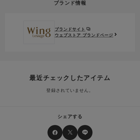
ブランド情報
お支払い画面からでも、クーポンを登録することができます。
返送料は、お客様のご負担でお願いいたします。
ご利用いただく場合には「ポイントを利用する」を選択してく
クーポン番号欄へ、お持ちのクーポン番号を入力し、取得ボタ
ださい。
※セール商品は返品・交換いただけますが、返送料無料の対象外
ンを押してください。
ポイントはお客様とのお取引が確定した後からご利用可能とな
です。（お客様にて送料をご負担）ご了承ください。
取得済みクーポン一覧にクーポンが追加されます。
ります。
取得されたクーポンを、ご指定いただくことで、ご利用になれ
ブランドサイト
※異なる商品(品番)への交換は承っておりません。異なる商品(品
ご利用可能になるまでしばらくお時間をいただくことがござい
ます。
ウェブストア ブランドページ
番)への交換をご希望の場合は、ワコールウェブストアより改めて
ます。
ご注文をお願いいたします。
クーポン利用時のご注意
お持ちのポイントは一括してのみご利用いただくことができ、
ご利用されたクーポンや、ご利用期限が終了したクーポンも表
一部のみのご利用はできません。
示されます。ご了承くださいませ。
商品を複数点ご注文いただき、ポイントをご利用いただいた場
クーポン名に記載の金額は税抜きとなります。
合、それぞれの商品金額ごとにご利用クーポン(ポイント)は振
クーポン番号ごとに、お一人様一回限りとさせていただきま
り分けられます。ご注文商品の一部が完売、もしくは返品され
最近チェックしたアイテム
す。
た場合、その商品に振り分けられていたクーポン(ポイント)
は、ご利用可能ポイントに戻り、次回以降のご購入分よりお使
登録されていません。
クーポン番号ごとに、注文金額や注文商品など、ご利用いただ
いいただけます。予めご了承ください。
ける条件の設定がございます。ご利用条件を満たしていないご
注文は、クーポンをご利用いただけません。
ポイントは送料・ギフトサービス料にはご利用いただけませ
ん。
クーポンはセール商品にもご利用いただけます。
シェアする
二つ以上のクーポンを併用して利用することはできません。
そのほか、ポイントに関するご案内を見る
電話注文の場合は、クーポンはご利用いただけません。
送料、ギフトサービス料はご注文金額に含まれません。