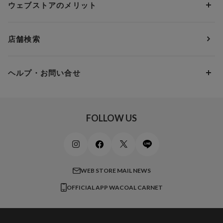
3,000円 ～ 5,000円
ウェブストアのメリット
パジャマ・ルームウェア
ＹＯＪＯＹ
Eカップ
アンダー85
5,000円 ～ 7,000円
アウターウェア
ワコール
便利なサービス
Fカップ
アンダー90
7,000円 ～ 10,000円
店舗検索
スイムウェア
ワコール／パルファージュ
お得なメールニュース
Gカップ
アンダー95
10,000円 ～ 15,000円
パンプス・シューズ
ワコール／ラゼ
Hカップ
アンダー100
15,000円 ～ 20,000円
ヘルプ・お問い合せ
マタニティ
ワコールサイズオーダー／My Size Collection
Iカップ
アンダー105
20,000円 ～
キッズ・ジュニア
ワコール_ウェブ限定
初めての方へ
Jカップ
アンダー110
スポーツアイテム
ワコール_リラックス＆スリープ
ご利用ガイド
FOLLOW US
ビューティー・コスメ
ワコール_マタニティ
商品に関するご要望
メンズインナーウェア
ワコール／ラブボディ
よくある質問
すべてのアイテムを見る
ブロス バイ ワコールメン
特定商取引法に基づく表記
WEB STORE MAIL NEWS
CW-X
OFFICIAL APP WACOAL CARNET
すべてのブランドを見る