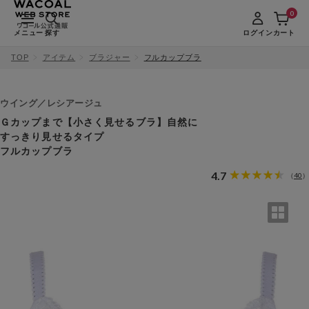
0
メニュー
探す
ログイン
カート
TOP
アイテム
ブラジャー
フルカップブラ
ウイング／レシアージュ
Ｇカップまで【小さく見せるブラ】自然に
すっきり見せるタイプ
フルカップブラ
4.7
40
（
）