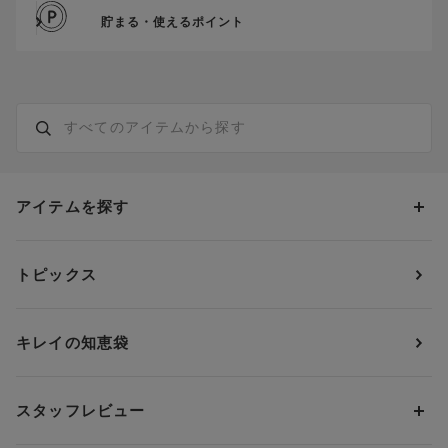
貯まる・使えるポイント
アイテムを探す
カテゴリーから探す
トピックス
ブラジャー
ブランドから探す
ショーツ
ＯＵＲ ＷＡＣＯＡＬ
カップサイズから探す
キレイの知恵袋
ブラジャー&ショーツセット
アンフィ
AAAカップ
アンダーサイズから探す
ブラトップ・カップ付きインナー
ウイング
AAカップ
アンダー60
価格から探す
スタッフレビュー
ガードル・コントロールボトム
ウイング／レシアージュ
Aカップ
アンダー65
ランキングから探す
～1,000円