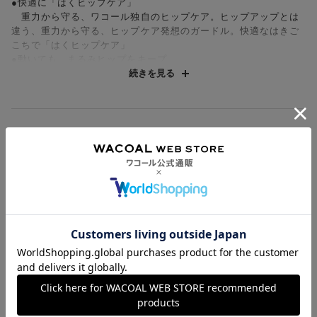
●快適に「はくヒップケア」
重力から守る、ワコール独自のヒップケア。ヒップアップとは
違う、重力から守る、ヒップケア発想のガードル。快適なはきご
こちで「はくヒップケア」
●動いても、まるみヒップをキープ
ワコール独自のダブル構造のヒップケアシートで、重力による
続きを見る
ヒップの皮ふたるみを抑え、まるみのあるヒップに。さらに、ヒ
ップケアシートが密着することで、日常生活で動いたときに、ヒ
ップの皮ふが大きく変形するのを抑え、まるみヒップをキープ
●肌ざわりなめらか
お支払方法について
肌側の大きいヒップケアシートは繭生まれの贅沢な成分を加工
した（フレシール®加工）、すべすべなめらかな肌ざわり
●ウエストは段差になりにくい
お支払い方法は下記よりお選びいただけます。
送料について
ウエストまわりは折り返し始末で段差を軽減
代金引換
●一枚ばきもＯＫ
クレジット
1回のご注文のお届け先1ヶ所につき、送料の一部として599円
・取扱い表示は本体裏打ち素材にプリントしているから、肌あた
（税込）（全国一律）をご負担いただきます。
りがやさしい
PayPay
返品・交換について
※「重力ケア」「ヒップケア」とは、からだのサイズを測って自
当社の都合により、ご注文商品のお届けを2回以上に分割させて
Amazon Pay
分に合うガードルをつけて、着用中のヒップを重力から守ること
いただく場合は、初回のお届け分のみ送料をご負担いただきま
返品・交換は到着後8日以内にお願いいたします。
d払い
です
す。
クーポンについて
ブラジャー・靴・スポーツタイツ(CW-X)・一部マタニティ商品
※「フレシール®」はセーレン（株）の登録商標です
楽天ペイ
クーポン・ポイントは送料にはご利用いただけません。
(産後ガードル・骨盤ベルト)・リマンマパッド(洗い替えパッド
現金での振り込み（後払い）
カバー含む)の同一品番へのサイズ交換による返送料は「着払
＜７６Ｌ・８２Ｌサイズ＞ウエスト上辺布の中側にゴム有り