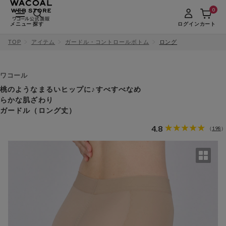
0
メニュー
探す
ログイン
カート
TOP
アイテム
ガードル・コントロールボトム
ロング
ワコール
桃のようなまるいヒップに♪すべすべなめ
らかな肌ざわり
ガードル（ロング丈）
4.8
198
（
）