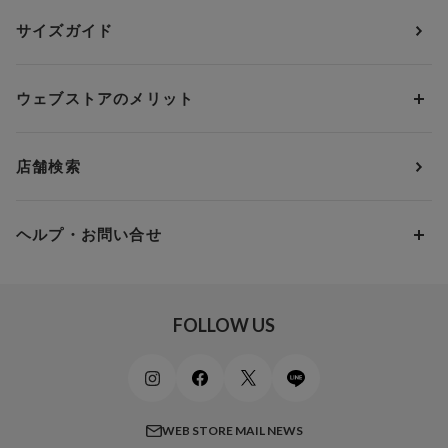
ランジェリー
ウンナナクール
人気レビュー
Bカップ
アンダー70
セールから探す
1,000円 ～ 2,000円
サイズガイド
肌着・ニットインナー
サルート
人気スタッフ
Cカップ
アンダー75
2,000円 ～ 3,000円
ソックス・レッグウェア
Yue
すべてのレビューを見る
Dカップ
アンダー80
3,000円 ～ 5,000円
ウェブストアのメリット
パジャマ・ルームウェア
ＹＯＪＯＹ
Eカップ
アンダー85
5,000円 ～ 7,000円
アウターウェア
ワコール
便利なサービス
Fカップ
アンダー90
7,000円 ～ 10,000円
店舗検索
スイムウェア
ワコール／パルファージュ
お得なメールニュース
Gカップ
アンダー95
10,000円 ～ 15,000円
パンプス・シューズ
ワコール／ラゼ
Hカップ
アンダー100
15,000円 ～ 20,000円
ヘルプ・お問い合せ
マタニティ
ワコールサイズオーダー／My Size Collection
Iカップ
アンダー105
20,000円 ～
キッズ・ジュニア
ワコール_ウェブ限定
初めての方へ
Jカップ
アンダー110
スポーツアイテム
ワコール_リラックス＆スリープ
ご利用ガイド
FOLLOW US
ビューティー・コスメ
ワコール_マタニティ
商品に関するご要望
メンズインナーウェア
ワコール／ラブボディ
よくある質問
すべてのアイテムを見る
ブロス バイ ワコールメン
特定商取引法に基づく表記
WEB STORE MAIL NEWS