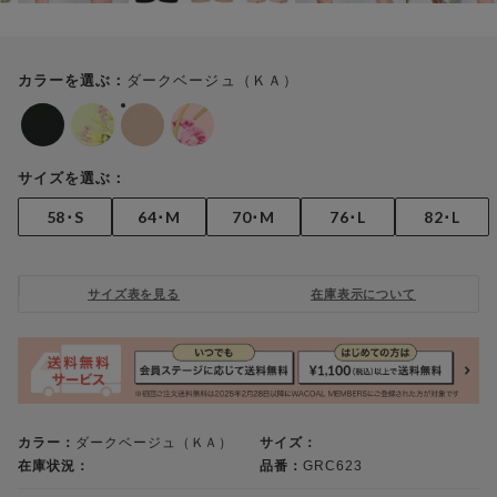
ダークベージュ（ＫＡ）
カラーを選ぶ：
サイズを選ぶ：
58･S
64･M
70･M
76･L
82･L
サイズ表を見る
在庫表示について
カラー：
ダークベージュ（ＫＡ）
サイズ：
在庫状況：
品番：
GRC623