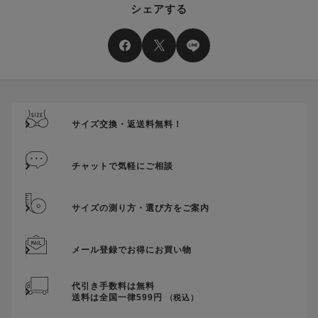
シェアする
二つ以上のクーポンを併用して利用することはできません。
そのほか、ポイントに関するご案内を見る
電話注文の場合は、クーポンはご利用いただけません。
送料、ギフトサービス料はご注文金額に含まれません。
ご優待割引金額が、クーポンご利用条件となります。
ご注文が確定したのち、後追いでクーポン使用のお申し出をい
ただきましても、適用することができませんのでご注意くださ
サイズ交換・返送料無料！
い。
そのほか、クーポンに関するご案内を見る
チャットで気軽にご相談
サイズの測り方・選び方をご案内
メール登録でお得にお買い物
代引き手数料は無料
送料は全国一律599円
（税込）