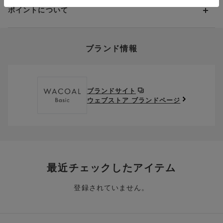
クーポン利用方法について
い」をご利用ください。ただし、セール商品は返送料無料の対
＜８２Ｌサイズ＞腰部分に裏打ちあり
ポイントについて
※商品や条件により、一部ご利用いただけないお支払方法がござ
クーポン利用欄の『クーポンを利用する』にチェックし、取得
象外です。
います。
済のクーポン一覧から、 利用されるクーポンを選択してくださ
忙しい日々のなかでも、ヒップケアする気持ちを大切にしたい。
上述の返送料着払い対象商品以外の、お客様のご都合(注文間違
い。
日常生活で気になりがちな重力からヒップを守る、重力ケア発想
そのほか、お支払い方法に関するご案内を見る
ポイントの使い方
い・サイズが合わない・イメージ違い等)による返品・交換時の
のガードルです。
ブランド情報
お支払い画面からでも、クーポンを登録することができます。
返送料は、お客様のご負担でお願いいたします。
ご利用いただく場合には「ポイントを利用する」を選択してく
動いたときに大きく変形するヒップの皮ふたるみをおさえ、まる
クーポン番号欄へ、お持ちのクーポン番号を入力し、取得ボタ
ださい。
みのあるシルエットをキープ。
※セール商品は返品・交換いただけますが、返送料無料の対象外
ンを押してください。
ポイントはお客様とのお取引が確定した後からご利用可能とな
デニムやタイトスカートなどのボトム着用時に美しいヒップライ
です。（お客様にて送料をご負担）ご了承ください。
取得済みクーポン一覧にクーポンが追加されます。
ります。
ンを演出します。
取得されたクーポンを、ご指定いただくことで、ご利用になれ
ブランドサイト
※異なる商品(品番)への交換は承っておりません。異なる商品(品
取扱い表示は本体素材にプリントし、肌あたりのやさしさにもこ
ご利用可能になるまでしばらくお時間をいただくことがござい
ます。
ウェブストア ブランドページ
番)への交換をご希望の場合は、ワコールウェブストアより改めて
だわりました。
ます。
ご注文をお願いいたします。
クーポン利用時のご注意
はきごこちと補整力を兼ね備えた、デイリーに活躍する一枚。
お持ちのポイントは一括してのみご利用いただくことができ、
ご利用されたクーポンや、ご利用期限が終了したクーポンも表
一部のみのご利用はできません。
示されます。ご了承くださいませ。
ガードル・パンツの種類（素材のパワー、整える部位、生地の厚
商品を複数点ご注文いただき、ポイントをご利用いただいた場
さ、丈）については、
クーポン名に記載の金額は税抜きとなります。
合、それぞれの商品金額ごとにご利用クーポン(ポイント)は振
「ワコールのガードルてびき」をご覧ください。
クーポン番号ごとに、お一人様一回限りとさせていただきま
り分けられます。ご注文商品の一部が完売、もしくは返品され
最近チェックしたアイテム
す。
た場合、その商品に振り分けられていたクーポン(ポイント)
は、ご利用可能ポイントに戻り、次回以降のご購入分よりお使
登録されていません。
クーポン番号ごとに、注文金額や注文商品など、ご利用いただ
いいただけます。予めご了承ください。
ける条件の設定がございます。ご利用条件を満たしていないご
注文は、クーポンをご利用いただけません。
ポイントは送料・ギフトサービス料にはご利用いただけませ
ん。
クーポンはセール商品にもご利用いただけます。